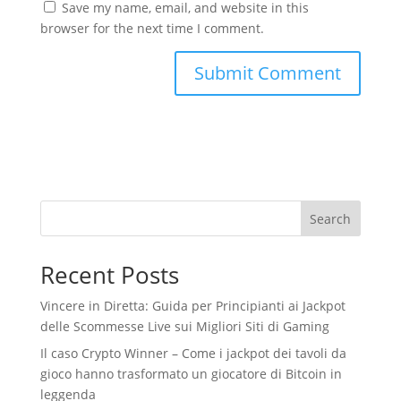
Save my name, email, and website in this
browser for the next time I comment.
Search
Recent Posts
Vincere in Diretta: Guida per Principianti ai Jackpot
delle Scommesse Live sui Migliori Siti di Gaming
Il caso Crypto Winner – Come i jackpot dei tavoli da
gioco hanno trasformato un giocatore di Bitcoin in
leggenda