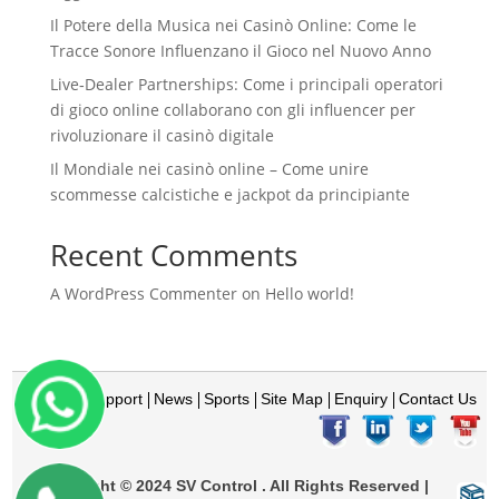
Il Potere della Musica nei Casinò Online: Come le
Tracce Sonore Influenzano il Gioco nel Nuovo Anno
Live‑Dealer Partnerships: Come i principali operatori
di gioco online collaborano con gli influencer per
rivoluzionare il casinò digitale
Il Mondiale nei casinò online – Come unire
scommesse calcistiche e jackpot da principiante
Recent Comments
A WordPress Commenter
on
Hello world!
Home
Support
News
Sports
Site Map
Enquiry
Contact Us
Copyright © 2024 SV Control . All Rights Reserved |