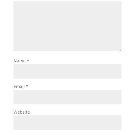
Name
*
Email
*
Website