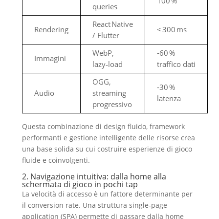
100 %
queries
React Native
Rendering
< 300 ms
/ Flutter
WebP,
-60 %
Immagini
lazy‑load
traffico dati
OGG,
-30 %
Audio
streaming
latenza
progressivo
Questa combinazione di design fluido, framework
performanti e gestione intelligente delle risorse crea
una base solida su cui costruire esperienze di gioco
fluide e coinvolgenti.
2. Navigazione intuitiva: dalla home alla
schermata di gioco in pochi tap
La velocità di accesso è un fattore determinante per
il conversion rate. Una struttura single‑page
application (SPA) permette di passare dalla home