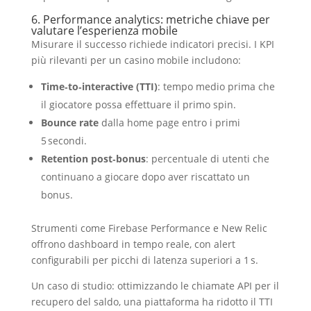
6. Performance analytics: metriche chiave per
valutare l’esperienza mobile
Misurare il successo richiede indicatori precisi. I KPI
più rilevanti per un casino mobile includono:
Time‑to‑interactive (TTI)
: tempo medio prima che
il giocatore possa effettuare il primo spin.
Bounce rate
dalla home page entro i primi
5 secondi.
Retention post‑bonus
: percentuale di utenti che
continuano a giocare dopo aver riscattato un
bonus.
Strumenti come Firebase Performance e New Relic
offrono dashboard in tempo reale, con alert
configurabili per picchi di latenza superiori a 1 s.
Un caso di studio: ottimizzando le chiamate API per il
recupero del saldo, una piattaforma ha ridotto il TTI