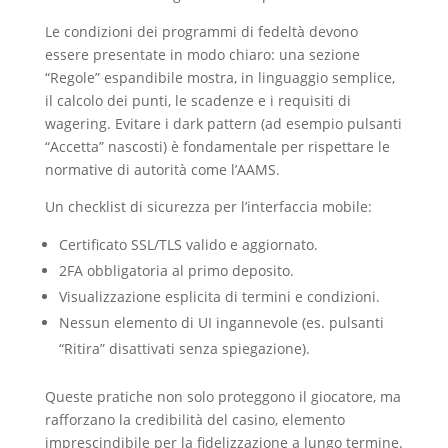
Le condizioni dei programmi di fedeltà devono
essere presentate in modo chiaro: una sezione
“Regole” espandibile mostra, in linguaggio semplice,
il calcolo dei punti, le scadenze e i requisiti di
wagering. Evitare i dark pattern (ad esempio pulsanti
“Accetta” nascosti) è fondamentale per rispettare le
normative di autorità come l’AAMS.
Un checklist di sicurezza per l’interfaccia mobile:
Certificato SSL/TLS valido e aggiornato.
2FA obbligatoria al primo deposito.
Visualizzazione esplicita di termini e condizioni.
Nessun elemento di UI ingannevole (es. pulsanti
“Ritira” disattivati senza spiegazione).
Queste pratiche non solo proteggono il giocatore, ma
rafforzano la credibilità del casino, elemento
imprescindibile per la fidelizzazione a lungo termine.