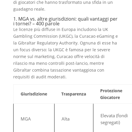
di giocatori che hanno trasformato una sfida in un
guadagno reale.
1. MGA vs. altre giurisdizioni: quali vantaggi per
i tornei? – 400 parole
Le licenze più diffuse in Europa includono la UK
Gambling Commission (UKGC), la Curacao eGaming e
la Gibraltar Regulatory Authority. Ognuna di esse ha
un focus diverso: la UKGC è famosa per le severe
norme sul marketing, Curacao offre velocità di
rilascio ma meno controlli post‑lancio, mentre
Gibraltar combina tassazione vantaggiosa con
requisiti di audit moderati.
Protezione
Giurisdizione
Trasparenza
Giocatore
Elevata (fondi
MGA
Alta
segregati)