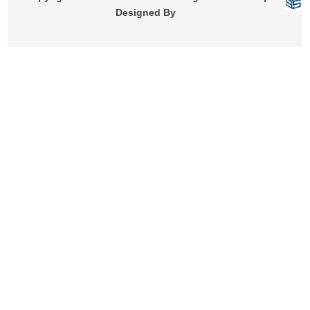
Designed By