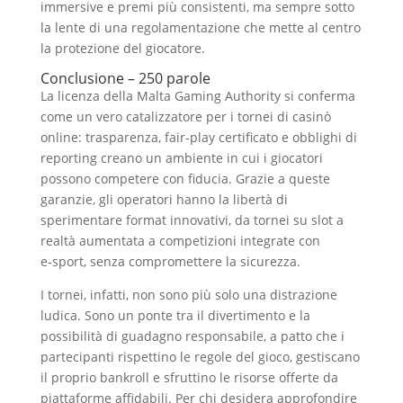
immersive e premi più consistenti, ma sempre sotto
la lente di una regolamentazione che mette al centro
la protezione del giocatore.
Conclusione – 250 parole
La licenza della Malta Gaming Authority si conferma
come un vero catalizzatore per i tornei di casinò
online: trasparenza, fair‑play certificato e obblighi di
reporting creano un ambiente in cui i giocatori
possono competere con fiducia. Grazie a queste
garanzie, gli operatori hanno la libertà di
sperimentare format innovativi, da tornei su slot a
realtà aumentata a competizioni integrate con
e‑sport, senza compromettere la sicurezza.
I tornei, infatti, non sono più solo una distrazione
ludica. Sono un ponte tra il divertimento e la
possibilità di guadagno responsabile, a patto che i
partecipanti rispettino le regole del gioco, gestiscano
il proprio bankroll e sfruttino le risorse offerte da
piattaforme affidabili. Per chi desidera approfondire