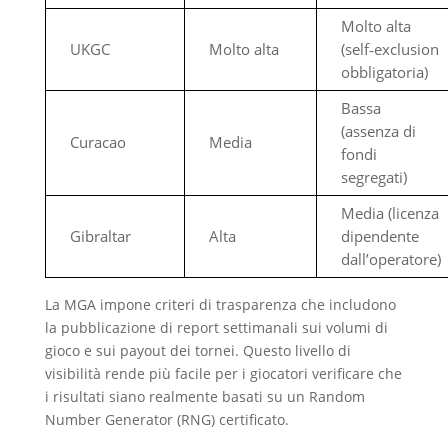
Molto alta
UKGC
Molto alta
(self‑exclusion
obbligatoria)
Bassa
(assenza di
Curacao
Media
fondi
segregati)
Media (licenza
Gibraltar
Alta
dipendente
dall’operatore)
La MGA impone criteri di trasparenza che includono
la pubblicazione di report settimanali sui volumi di
gioco e sui payout dei tornei. Questo livello di
visibilità rende più facile per i giocatori verificare che
i risultati siano realmente basati su un Random
Number Generator (RNG) certificato.