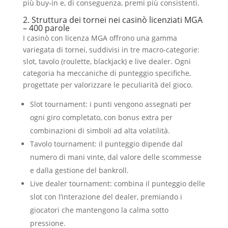
più buy‑in e, di conseguenza, premi più consistenti.
2. Struttura dei tornei nei casinò licenziati MGA
– 400 parole
I casinò con licenza MGA offrono una gamma
variegata di tornei, suddivisi in tre macro‑categorie:
slot, tavolo (roulette, blackjack) e live dealer. Ogni
categoria ha meccaniche di punteggio specifiche,
progettate per valorizzare le peculiarità del gioco.
Slot tournament: i punti vengono assegnati per
ogni giro completato, con bonus extra per
combinazioni di simboli ad alta volatilità.
Tavolo tournament: il punteggio dipende dal
numero di mani vinte, dal valore delle scommesse
e dalla gestione del bankroll.
Live dealer tournament: combina il punteggio delle
slot con l’interazione del dealer, premiando i
giocatori che mantengono la calma sotto
pressione.