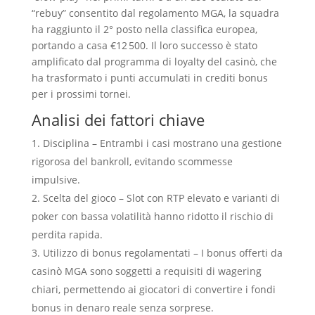
“rebuy” consentito dal regolamento MGA, la squadra
ha raggiunto il 2° posto nella classifica europea,
portando a casa €12 500. Il loro successo è stato
amplificato dal programma di loyalty del casinò, che
ha trasformato i punti accumulati in crediti bonus
per i prossimi tornei.
Analisi dei fattori chiave
Disciplina – Entrambi i casi mostrano una gestione
rigorosa del bankroll, evitando scommesse
impulsive.
Scelta del gioco – Slot con RTP elevato e varianti di
poker con bassa volatilità hanno ridotto il rischio di
perdita rapida.
Utilizzo di bonus regolamentati – I bonus offerti da
casinò MGA sono soggetti a requisiti di wagering
chiari, permettendo ai giocatori di convertire i fondi
bonus in denaro reale senza sorprese.