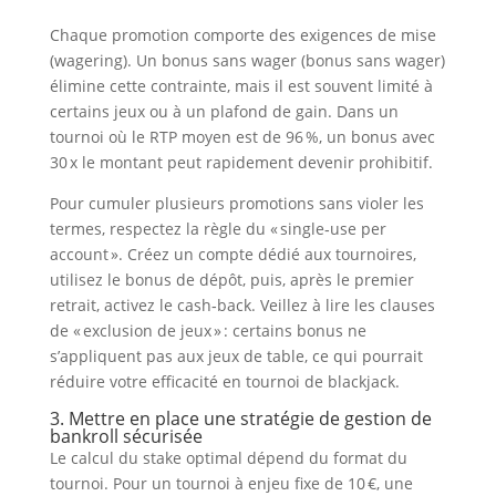
Chaque promotion comporte des exigences de mise
(wagering). Un bonus sans wager (bonus sans wager)
élimine cette contrainte, mais il est souvent limité à
certains jeux ou à un plafond de gain. Dans un
tournoi où le RTP moyen est de 96 %, un bonus avec
30 x le montant peut rapidement devenir prohibitif.
Pour cumuler plusieurs promotions sans violer les
termes, respectez la règle du « single‑use per
account ». Créez un compte dédié aux tournoires,
utilisez le bonus de dépôt, puis, après le premier
retrait, activez le cash‑back. Veillez à lire les clauses
de « exclusion de jeux » : certains bonus ne
s’appliquent pas aux jeux de table, ce qui pourrait
réduire votre efficacité en tournoi de blackjack.
3. Mettre en place une stratégie de gestion de
bankroll sécurisée
Le calcul du stake optimal dépend du format du
tournoi. Pour un tournoi à enjeu fixe de 10 €, une