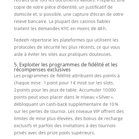
copie de votre pièce d’identité, un justificatif de
domicile et, si possible, une capture d’écran de votre
relevé bancaire. La plupart des casinos fiables
traitent les demandes KYC en moins de 48 h.
Fedeeh répertorie les plateformes qui utilisent les
protocoles de sécurité les plus récents, ce qui vous
aide à éviter les sites aux pratiques douteuses.
5. Exploiter les programmes de fidélité et les
récompenses exclusives
Les programmes de fidélité attribuent des points à
chaque mise : 1 point pour 1 € misé sur les slots,
2 points pour les jeux de table. Accumuler 10 000
points peut vous placer dans le niveau « Silver »,
débloquant un cash‑back supplémentaire de 10 %
sur les pertes de tournoi. Les niveaux VIP offrent des
limites de mise plus élevées, des bonus de recharge
exclusifs et parfois des invitations à des tournois
privés avec des prize pools supérieurs.