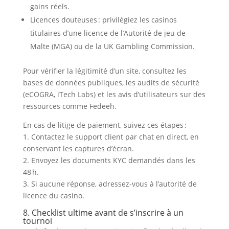
gains réels.
Licences douteuses : privilégiez les casinos
titulaires d’une licence de l’Autorité de jeu de
Malte (MGA) ou de la UK Gambling Commission.
Pour vérifier la légitimité d’un site, consultez les
bases de données publiques, les audits de sécurité
(eCOGRA, iTech Labs) et les avis d’utilisateurs sur des
ressources comme Fedeeh.
En cas de litige de paiement, suivez ces étapes :
1. Contactez le support client par chat en direct, en
conservant les captures d’écran.
2. Envoyez les documents KYC demandés dans les
48 h.
3. Si aucune réponse, adressez‑vous à l’autorité de
licence du casino.
8. Checklist ultime avant de s’inscrire à un
tournoi