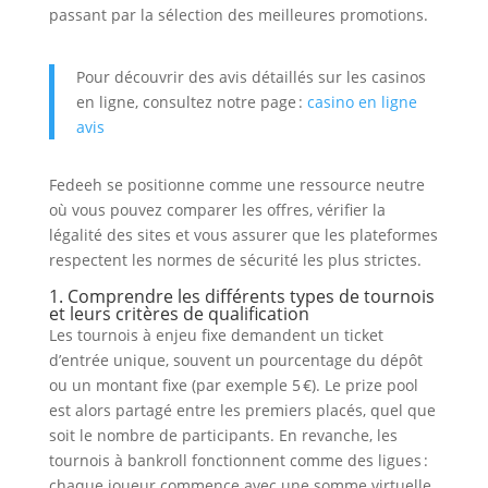
passant par la sélection des meilleures promotions.
Pour découvrir des avis détaillés sur les casinos
en ligne, consultez notre page :
casino en ligne
avis
Fedeeh se positionne comme une ressource neutre
où vous pouvez comparer les offres, vérifier la
légalité des sites et vous assurer que les plateformes
respectent les normes de sécurité les plus strictes.
1. Comprendre les différents types de tournois
et leurs critères de qualification
Les tournois à enjeu fixe demandent un ticket
d’entrée unique, souvent un pourcentage du dépôt
ou un montant fixe (par exemple 5 €). Le prize pool
est alors partagé entre les premiers placés, quel que
soit le nombre de participants. En revanche, les
tournois à bankroll fonctionnent comme des ligues :
chaque joueur commence avec une somme virtuelle