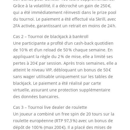
Grâce à la volatilité, il a décroché un gain de 250 €,
qui a été immédiatement réinvesti dans le prize pool
du tournoi. Le paiement a été effectué via Skrill, avec
2FA activée, garantissant un retrait en moins de 24 h.
Cas 2 – Tournoi de blackjack à bankroll
Une participante a profité d’un cash‑back quotidien
de 10 % et d’un reload de 50 % chaque semaine. En
appliquant la règle du 2 % de mise, elle a limité ses
pertes à 20 € par session. Après trois semaines, elle a
atteint le niveau VIP, débloquant un bonus de 50 €
sans wager utilisable uniquement sur les tables de
blackjack. Le paiement a été réalisé par carte
virtuelle, assurant une protection supplémentaire
des données bancaires.
Cas 3 – Tournoi live dealer de roulette
Un joueur a combiné un free spin de 20 tours sur la
roulette européenne (RTP 97,3 %) avec un bonus de
dépôt de 100 % (max 200 €). Il a placé des mises de