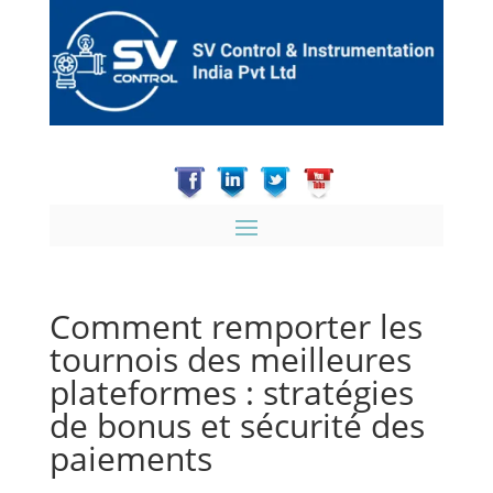
Comment remporter les
tournois des meilleures
plateformes : stratégies
de bonus et sécurité des
paiements