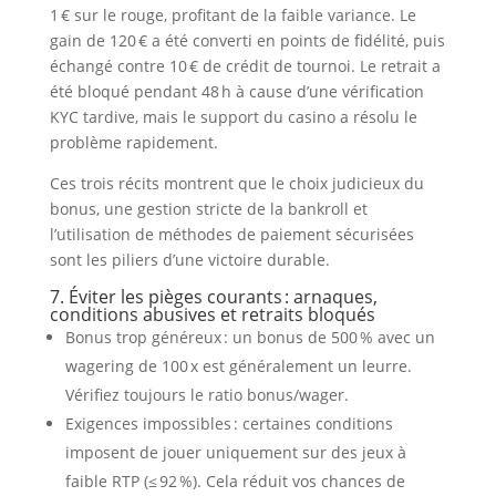
1 € sur le rouge, profitant de la faible variance. Le
gain de 120 € a été converti en points de fidélité, puis
échangé contre 10 € de crédit de tournoi. Le retrait a
été bloqué pendant 48 h à cause d’une vérification
KYC tardive, mais le support du casino a résolu le
problème rapidement.
Ces trois récits montrent que le choix judicieux du
bonus, une gestion stricte de la bankroll et
l’utilisation de méthodes de paiement sécurisées
sont les piliers d’une victoire durable.
7. Éviter les pièges courants : arnaques,
conditions abusives et retraits bloqués
Bonus trop généreux : un bonus de 500 % avec un
wagering de 100 x est généralement un leurre.
Vérifiez toujours le ratio bonus/wager.
Exigences impossibles : certaines conditions
imposent de jouer uniquement sur des jeux à
faible RTP (≤ 92 %). Cela réduit vos chances de