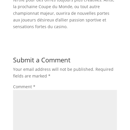
la prochaine Coupe du Monde, ou tout autre
championnat majeur, ouvrira de nouvelles portes
aux joueurs désireux d’allier passion sportive et
sensations fortes du casino.
Submit a Comment
Your email address will not be published.
Required
fields are marked
*
Comment
*