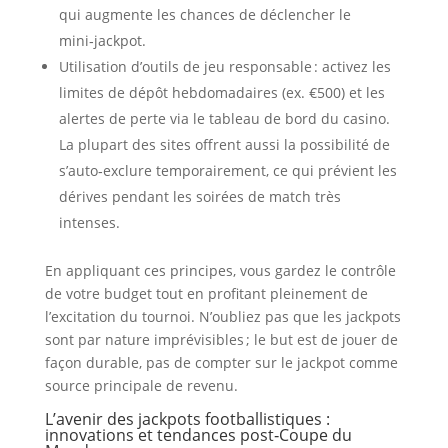
qui augmente les chances de déclencher le
mini‑jackpot.
Utilisation d’outils de jeu responsable : activez les
limites de dépôt hebdomadaires (ex. €500) et les
alertes de perte via le tableau de bord du casino.
La plupart des sites offrent aussi la possibilité de
s’auto‑exclure temporairement, ce qui prévient les
dérives pendant les soirées de match très
intenses.
En appliquant ces principes, vous gardez le contrôle
de votre budget tout en profitant pleinement de
l’excitation du tournoi. N’oubliez pas que les jackpots
sont par nature imprévisibles ; le but est de jouer de
façon durable, pas de compter sur le jackpot comme
source principale de revenu.
L’avenir des jackpots footballistiques :
innovations et tendances post‑Coupe du