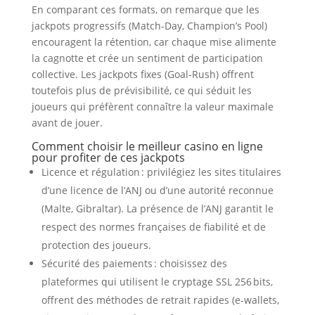
En comparant ces formats, on remarque que les
jackpots progressifs (Match‑Day, Champion’s Pool)
encouragent la rétention, car chaque mise alimente
la cagnotte et crée un sentiment de participation
collective. Les jackpots fixes (Goal‑Rush) offrent
toutefois plus de prévisibilité, ce qui séduit les
joueurs qui préfèrent connaître la valeur maximale
avant de jouer.
Comment choisir le meilleur casino en ligne
pour profiter de ces jackpots
Licence et régulation : privilégiez les sites titulaires
d’une licence de l’ANJ ou d’une autorité reconnue
(Malte, Gibraltar). La présence de l’ANJ garantit le
respect des normes françaises de fiabilité et de
protection des joueurs.
Sécurité des paiements : choisissez des
plateformes qui utilisent le cryptage SSL 256 bits,
offrent des méthodes de retrait rapides (e‑wallets,