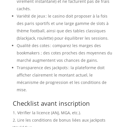
virement instantané) et ne facturent pas de frais
cachés.
Variété de jeux : le casino doit proposer à la fois
des paris sportifs et une large gamme de slots à
thème football, ainsi que des tables classiques
(blackjack, roulette) pour équilibrer les sessions.
Qualité des cotes : comparez les marges des
bookmakers ; des cotes proches des moyennes du
marché augmentent vos chances de gains.
Transparence des jackpots : la plateforme doit
afficher clairement le montant actuel, le
mécanisme de progression et les conditions de
mise.
Checklist avant inscription
Vérifier la licence (ANJ, MGA, etc.).
Lire les conditions de bonus liées aux jackpots