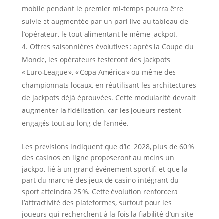
mobile pendant le premier mi‑temps pourra être
suivie et augmentée par un pari live au tableau de
l’opérateur, le tout alimentant le même jackpot.
Offres saisonnières évolutives : après la Coupe du
Monde, les opérateurs testeront des jackpots
« Euro‑League », « Copa América » ou même des
championnats locaux, en réutilisant les architectures
de jackpots déjà éprouvées. Cette modularité devrait
augmenter la fidélisation, car les joueurs restent
engagés tout au long de l’année.
Les prévisions indiquent que d’ici 2028, plus de 60 %
des casinos en ligne proposeront au moins un
jackpot lié à un grand événement sportif, et que la
part du marché des jeux de casino intégrant du
sport atteindra 25 %. Cette évolution renforcera
l’attractivité des plateformes, surtout pour les
joueurs qui recherchent à la fois la fiabilité d’un site