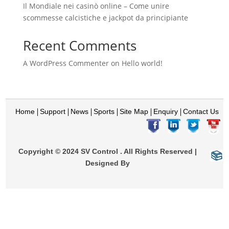
Il Mondiale nei casinò online – Come unire
scommesse calcistiche e jackpot da principiante
Recent Comments
A WordPress Commenter
on
Hello world!
Home
Support
News
Sports
Site Map
Enquiry
Contact Us
Copyright © 2024 SV Control . All Rights Reserved |
Designed By