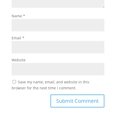
Name
*
Email
*
Website
Save my name, email, and website in this
browser for the next time I comment.