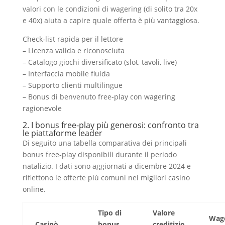
valori con le condizioni di wagering (di solito tra 20x
e 40x) aiuta a capire quale offerta è più vantaggiosa.
Check‑list rapida per il lettore
– Licenza valida e riconosciuta
– Catalogo giochi diversificato (slot, tavoli, live)
– Interfaccia mobile fluida
– Supporto clienti multilingue
– Bonus di benvenuto free‑play con wagering
ragionevole
2. I bonus free‑play più generosi: confronto tra
le piattaforme leader
Di seguito una tabella comparativa dei principali
bonus free‑play disponibili durante il periodo
natalizio. I dati sono aggiornati a dicembre 2024 e
riflettono le offerte più comuni nei migliori casino
online.
Tipo di
Valore
Wag
Casinò
bonus
creditizio