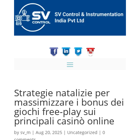
Strategie natalizie per
massimizzare i bonus dei
giochi free‑play sui
principali casinò online
by
sv_m
|
Aug 20, 2025
|
Uncategorized
|
0
comments