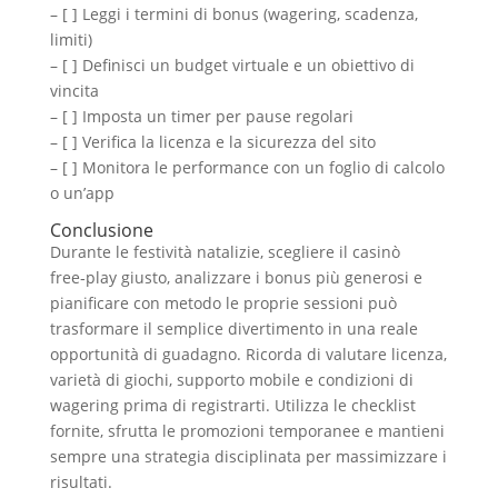
– [ ] Leggi i termini di bonus (wagering, scadenza,
limiti)
– [ ] Definisci un budget virtuale e un obiettivo di
vincita
– [ ] Imposta un timer per pause regolari
– [ ] Verifica la licenza e la sicurezza del sito
– [ ] Monitora le performance con un foglio di calcolo
o un’app
Conclusione
Durante le festività natalizie, scegliere il casinò
free‑play giusto, analizzare i bonus più generosi e
pianificare con metodo le proprie sessioni può
trasformare il semplice divertimento in una reale
opportunità di guadagno. Ricorda di valutare licenza,
varietà di giochi, supporto mobile e condizioni di
wagering prima di registrarti. Utilizza le checklist
fornite, sfrutta le promozioni temporanee e mantieni
sempre una strategia disciplinata per massimizzare i
risultati.