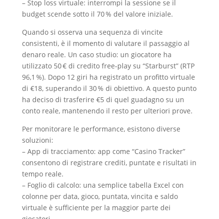
– Stop loss virtuale: interrompi la sessione se il
budget scende sotto il 70 % del valore iniziale.
Quando si osserva una sequenza di vincite
consistenti, è il momento di valutare il passaggio al
denaro reale. Un caso studio: un giocatore ha
utilizzato 50 € di credito free‑play su “Starburst” (RTP
96,1 %). Dopo 12 giri ha registrato un profitto virtuale
di €18, superando il 30 % di obiettivo. A questo punto
ha deciso di trasferire €5 di quel guadagno su un
conto reale, mantenendo il resto per ulteriori prove.
Per monitorare le performance, esistono diverse
soluzioni:
– App di tracciamento: app come “Casino Tracker”
consentono di registrare crediti, puntate e risultati in
tempo reale.
– Foglio di calcolo: una semplice tabella Excel con
colonne per data, gioco, puntata, vincita e saldo
virtuale è sufficiente per la maggior parte dei
giocatori.