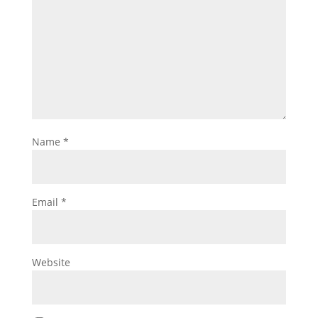
Name
*
Email
*
Website