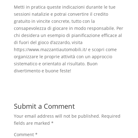
Metti in pratica queste indicazioni durante le tue
sessioni natalizie e potrai convertire il credito
gratuito in vincite concrete, tutto con la
consapevolezza di giocare in modo responsabile. Per
chi desidera un esempio di pianificazione efficace al
di fuori del gioco d’azzardo, visita
https://www.mazzantiautomobili.it/ e scopri come
organizzare le proprie attività con un approccio
sistematico e orientato al risultato. Buon
divertimento e buone feste!
Submit a Comment
Your email address will not be published.
Required
fields are marked
*
Comment
*