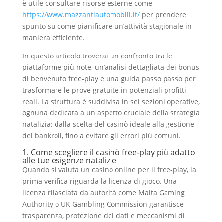
è utile consultare risorse esterne come
https://www.mazzantiautomobili.it/
per prendere
spunto su come pianificare un’attività stagionale in
maniera efficiente.
In questo articolo troverai un confronto tra le
piattaforme più note, un’analisi dettagliata dei bonus
di benvenuto free‑play e una guida passo passo per
trasformare le prove gratuite in potenziali profitti
reali. La struttura è suddivisa in sei sezioni operative,
ognuna dedicata a un aspetto cruciale della strategia
natalizia: dalla scelta del casinò ideale alla gestione
del bankroll, fino a evitare gli errori più comuni.
1. Come scegliere il casinò free‑play più adatto
alle tue esigenze natalizie
Quando si valuta un casinò online per il free‑play, la
prima verifica riguarda la licenza di gioco. Una
licenza rilasciata da autorità come Malta Gaming
Authority o UK Gambling Commission garantisce
trasparenza, protezione dei dati e meccanismi di