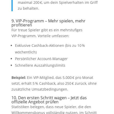
maximal 200 €, um dein Spielverhalten im Griff
zu behalten.
9. VIP‑Programm – Mehr spielen, mehr
profitieren
Für treue Spieler gibt es ein mehrstufiges
VIP‑Programm. Vorteile umfassen:
Exklusive Cashback‑Aktionen (bis zu 10 %
wöchentlich)
Persönlicher Account‑Manager
Schnellere Auszahlungslimits
Beispiel:
Ein VIP‑Mitglied, das 5.000 € pro Monat
setzt, erhält 5 % Cashback, also 250 € zurück, ohne
zusätzliche Umsatzbedingungen.
10. Den ersten Schritt wagen – Jetzt das
offizielle Angebot prüfen
Statistiken belegen, dass neue Spieler, die den
Willkommensbonus vollständig nutzen, im Schnitt