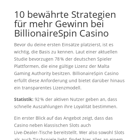
10 bewährte Strategien
für mehr Gewinn bei
BillionaireSpin Casino
Bevor du deine ersten Einsätze platzierst, ist es
wichtig, die Basis zu kennen. Laut einer aktuellen
Studie bevorzugen 78 % der deutschen Spieler
Plattformen, die eine gültige Lizenz der Malta
Gaming Authority besitzen. BillionaireSpin Casino
erfüllt diese Anforderung und bietet darüber hinaus
ein transparentes Lizenzmodell.
Statistik:
92 % der aktiven Nutzer geben an, dass
schnelle Auszahlungen ihre Loyalität bestimmen.
Ein erster Blick auf das Angebot zeigt, dass das
Casino neben klassischen Slots auch
Live‑Dealer‑Tische bereitstellt. Wer also sowohl Slots
als auch Tischspiele liebt, findet hier alles an einem