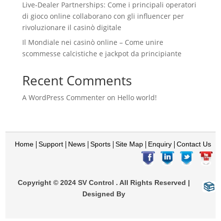
Live‑Dealer Partnerships: Come i principali operatori
di gioco online collaborano con gli influencer per
rivoluzionare il casinò digitale
Il Mondiale nei casinò online – Come unire
scommesse calcistiche e jackpot da principiante
Recent Comments
A WordPress Commenter
on
Hello world!
Home
Support
News
Sports
Site Map
Enquiry
Contact Us
Copyright © 2024 SV Control . All Rights Reserved |
Designed By