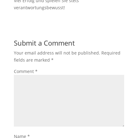
Viel Erfolg und spielen Sie stets
verantwortungsbewusst!
Submit a Comment
Your email address will not be published.
Required
fields are marked
*
Comment
*
Name
*