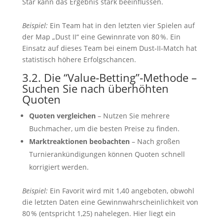
Star kann das Ergebnis stark beeinflussen.
Beispiel:
Ein Team hat in den letzten vier Spielen auf
der Map „Dust II“ eine Gewinnrate von 80 %. Ein
Einsatz auf dieses Team bei einem Dust‑II‑Match hat
statistisch höhere Erfolgschancen.
3.2. Die “Value‑Betting”‑Methode –
Suchen Sie nach überhöhten
Quoten
Quoten vergleichen
– Nutzen Sie mehrere
Buchmacher, um die besten Preise zu finden.
Marktreaktionen beobachten
– Nach großen
Turnierankündigungen können Quoten schnell
korrigiert werden.
Beispiel:
Ein Favorit wird mit 1,40 angeboten, obwohl
die letzten Daten eine Gewinnwahrscheinlichkeit von
80 % (entspricht 1,25) nahelegen. Hier liegt ein