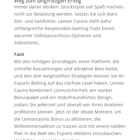
Weg zum langfristigen Erfolg
Immer daran denken: Glücksspiel soll Spaß machen,
nicht zur Belastung werden. Setzen Sie sich klare
Zeit‑ und Geldlimits. Lemon Casino stellt dafür
umfangreiche Responsible‑Gaming‑Tools bereit,
darunter Selbstausschluss‑Optionen und
Selbstlimits.
Fazit
Mit den richtigen Grundlagen, einer Plattform, die
schnelle Auszahlungen und attraktive Boni bietet,
und den drei vorgestellten Strategien können Sie Ihr
Esports‑Betting auf das nächste Level heben. Lemon
Casino kombiniert Lizenzsicherheit, ein starkes
Bonuspaket und ein mobilfreundliches Design,
sodass Sie jederzeit und überall von Ihren Analysen
profitieren können. Jetzt ist der ideale Moment, um
die Lemoncasino Bonus zu aktivieren, die
Willkommensaktion zu nutzen und mit einem soliden
Plan in die Welt des Esports‑Wettens einzutauchen.