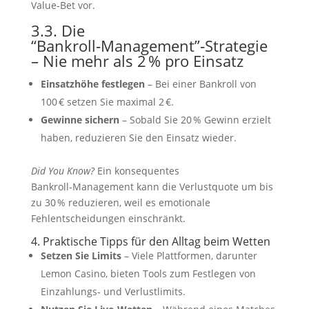
Value‑Bet vor.
3.3. Die
“Bankroll‑Management”‑Strategie
– Nie mehr als 2 % pro Einsatz
Einsatzhöhe festlegen
– Bei einer Bankroll von
100 € setzen Sie maximal 2 €.
Gewinne sichern
– Sobald Sie 20 % Gewinn erzielt
haben, reduzieren Sie den Einsatz wieder.
Did You Know?
Ein konsequentes
Bankroll‑Management kann die Verlustquote um bis
zu 30 % reduzieren, weil es emotionale
Fehlentscheidungen einschränkt.
4. Praktische Tipps für den Alltag beim Wetten
Setzen Sie Limits
– Viele Plattformen, darunter
Lemon Casino, bieten Tools zum Festlegen von
Einzahlungs‑ und Verlustlimits.