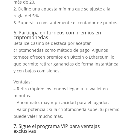
más de 20.
2. Define una apuesta mínima que se ajuste a la
regla del 5 %.
3. Supervisa constantemente el contador de puntos.
6. Participa en torneos con premios en
criptomonedas
Betalice Casino se destaca por aceptar
criptomonedas como método de pago. Algunos
torneos ofrecen premios en Bitcoin o Ethereum, lo
que permite retirar ganancias de forma instantánea
y con bajas comisiones.
Ventajas:
– Retiro rápido: los fondos llegan a tu wallet en
minutos.
– Anonimato: mayor privacidad para el jugador.
– Valor potencial: si la criptomoneda sube, tu premio
puede valer mucho más.
7. Sigue el programa VIP para ventajas
exclusivas