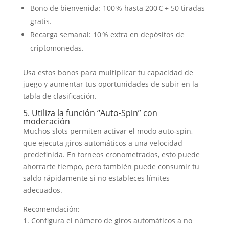
Bono de bienvenida: 100 % hasta 200 € + 50 tiradas
gratis.
Recarga semanal: 10 % extra en depósitos de
criptomonedas.
Usa estos bonos para multiplicar tu capacidad de
juego y aumentar tus oportunidades de subir en la
tabla de clasificación.
5. Utiliza la función “Auto‑Spin” con
moderación
Muchos slots permiten activar el modo auto‑spin,
que ejecuta giros automáticos a una velocidad
predefinida. En torneos cronometrados, esto puede
ahorrarte tiempo, pero también puede consumir tu
saldo rápidamente si no estableces límites
adecuados.
Recomendación:
1. Configura el número de giros automáticos a no