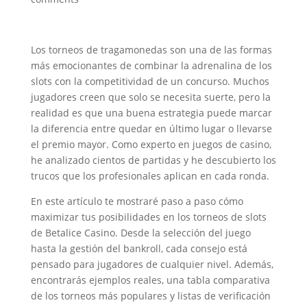
Los torneos de tragamonedas son una de las formas
más emocionantes de combinar la adrenalina de los
slots con la competitividad de un concurso. Muchos
jugadores creen que solo se necesita suerte, pero la
realidad es que una buena estrategia puede marcar
la diferencia entre quedar en último lugar o llevarse
el premio mayor. Como experto en juegos de casino,
he analizado cientos de partidas y he descubierto los
trucos que los profesionales aplican en cada ronda.
En este artículo te mostraré paso a paso cómo
maximizar tus posibilidades en los torneos de slots
de Betalice Casino. Desde la selección del juego
hasta la gestión del bankroll, cada consejo está
pensado para jugadores de cualquier nivel. Además,
encontrarás ejemplos reales, una tabla comparativa
de los torneos más populares y listas de verificación