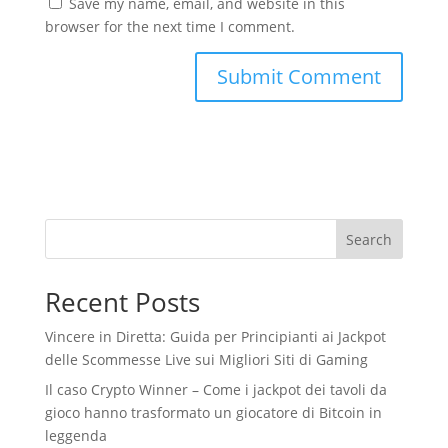
Save my name, email, and website in this
browser for the next time I comment.
Search
Recent Posts
Vincere in Diretta: Guida per Principianti ai Jackpot
delle Scommesse Live sui Migliori Siti di Gaming
Il caso Crypto Winner – Come i jackpot dei tavoli da
gioco hanno trasformato un giocatore di Bitcoin in
leggenda