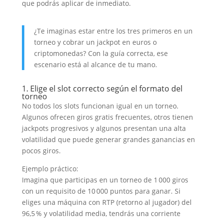
que podrás aplicar de inmediato.
¿Te imaginas estar entre los tres primeros en un
torneo y cobrar un jackpot en euros o
criptomonedas? Con la guía correcta, ese
escenario está al alcance de tu mano.
1. Elige el slot correcto según el formato del
torneo
No todos los slots funcionan igual en un torneo.
Algunos ofrecen giros gratis frecuentes, otros tienen
jackpots progresivos y algunos presentan una alta
volatilidad que puede generar grandes ganancias en
pocos giros.
Ejemplo práctico:
Imagina que participas en un torneo de 1 000 giros
con un requisito de 10 000 puntos para ganar. Si
eliges una máquina con RTP (retorno al jugador) del
96,5 % y volatilidad media, tendrás una corriente