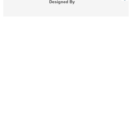
Designed By