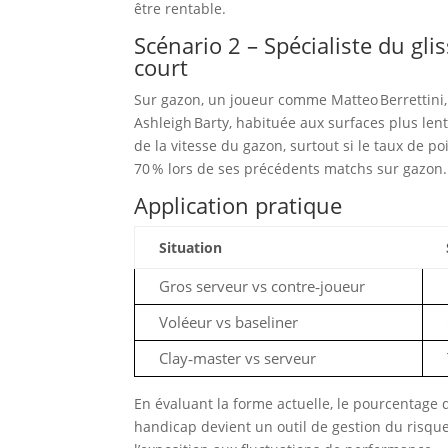
être rentable.
Scénario 2 – Spécialiste du gl
court
Sur gazon, un joueur comme Matteo Berrettini,
Ashleigh Barty, habituée aux surfaces plus le
de la vitesse du gazon, surtout si le taux de p
70 % lors de ses précédents matchs sur gazon.
Application pratique
Situation
Gros serveur vs contre‑joueur
Voléeur vs baseliner
Clay‑master vs serveur
En évaluant la forme actuelle, le pourcentage de
handicap devient un outil de gestion du risque,