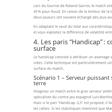
Lors du tournoi de Roland‑Garros, le match en
45 % pour Ruud. En raison de la lenteur de la te
deux joueurs ont souvent échangé des jeux ava
En adaptant le seuil du total aux caractéristi
et vous exploitez la différence de volatilité en
4. Les paris “Handicap” :
surface
Le handicap consiste à attribuer un avantage vir
cotes. Cette technique est particulièrement ut
surface du match.
Scénario 1 – Serveur puissant 
terre
Imaginez un match entre le gros serveur américa
spécialiste du contre‑jeu espagnol Luis Martíne
mais si le pari “Handicap -2,5” est proposé, il 
les rallies. Si les statistiques montrent que M