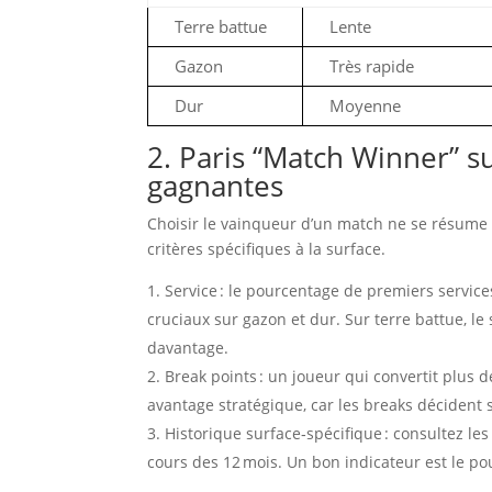
Terre battue
Lente
Gazon
Très rapide
Dur
Moyenne
2. Paris “Match Winner” su
gagnantes
Choisir le vainqueur d’un match ne se résume p
critères spécifiques à la surface.
Service : le pourcentage de premiers service
cruciaux sur gazon et dur. Sur terre battue, le 
davantage.
Break points : un joueur qui convertit plus
avantage stratégique, car les breaks décident s
Historique surface‑spécifique : consultez l
cours des 12 mois. Un bon indicateur est le pou