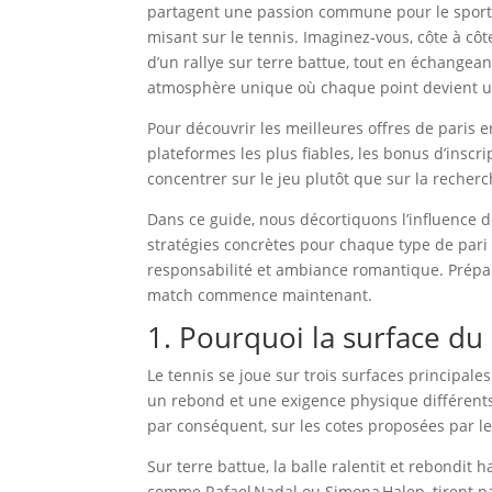
partagent une passion commune pour le sport,
misant sur le tennis. Imaginez‑vous, côte à côt
d’un rallye sur terre battue, tout en échange
atmosphère unique où chaque point devient un
Pour découvrir les meilleures offres de paris 
plateformes les plus fiables, les bonus d’inscr
concentrer sur le jeu plutôt que sur la recherc
Dans ce guide, nous décortiquons l’influence d
stratégies concrètes pour chaque type de pari 
responsabilité et ambiance romantique. Prépare
match commence maintenant.
1. Pourquoi la surface du 
Le tennis se joue sur trois surfaces principale
un rebond et une exigence physique différents,
par conséquent, sur les cotes proposées par l
Sur terre battue, la balle ralentit et rebondit
comme Rafael Nadal ou Simona Halep, tirent par