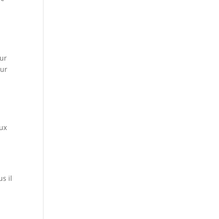
Sur
Sur
eux
s il