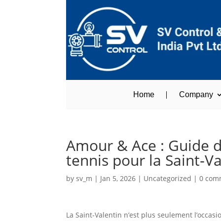
Home
Company
Amour & Ace : Guide de
tennis pour la Saint‑V
by
sv_m
|
Jan 5, 2026
|
Uncategorized
|
0 com
La Saint‑Valentin n’est plus seulement l’occasi