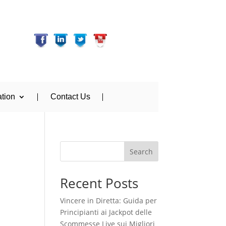
tion
Contact Us
Search
Recent Posts
Vincere in Diretta: Guida per
Principianti ai Jackpot delle
Scommesse Live sui Migliori