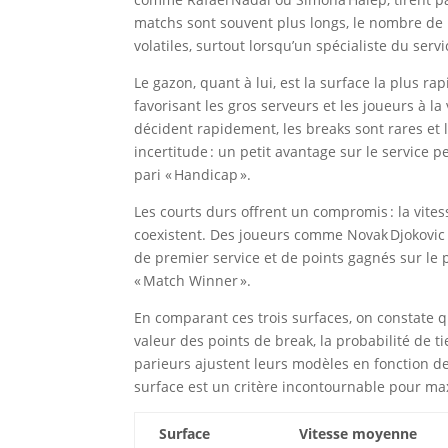
matchs sont souvent plus longs, le nombre de b
volatiles, surtout lorsqu’un spécialiste du serv
Le gazon, quant à lui, est la surface la plus ra
favorisant les gros serveurs et les joueurs à la
décident rapidement, les breaks sont rares et l
incertitude : un petit avantage sur le service
pari « Handicap ».
Les courts durs offrent un compromis : la vites
coexistent. Des joueurs comme Novak Djokovic o
de premier service et de points gagnés sur le 
« Match Winner ».
En comparant ces trois surfaces, on constate 
valeur des points de break, la probabilité de t
parieurs ajustent leurs modèles en fonction d
surface est un critère incontournable pour max
Surface
Vitesse moyenne