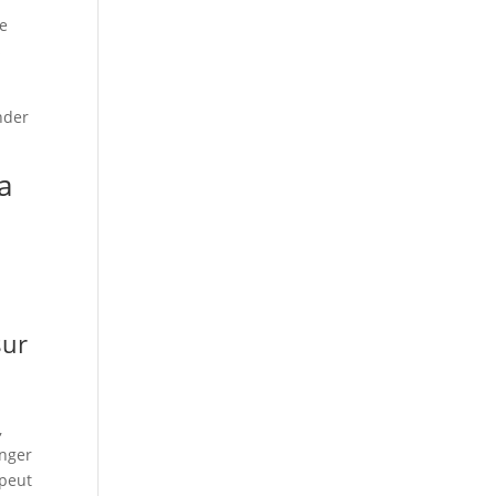
de
s
nder
a
sur
,
onger
 peut