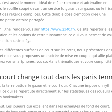
 c’est aussi le moment idéal de mêler romance et adrénaline en
e, le souffle coupé devant un service fulgurant sur gazon, ou le fris
ant des regards complices. Cette double dose d’émotion crée une
e petite victoire partagée.
en ligne, rendez‑vous sur
https://www.2340.fr/
. Ce site répertorie le
iption et les options de retrait instantané, ce qui vous permet de vo
he d’un casino légal.
es différentes surfaces de court sur les cotes, nous présentons de
et nous vous proposons une soirée de mise en couple qui allie plai
z vos smartphones, vos cocktails thématiques et votre complicité 
court change tout dans les paris tenn
s : la terre battue, le gazon et le court dur. Chacune impose un ryth
 ce qui se répercute directement sur les statistiques des joueurs e
es bookmakers.
 haut. Les joueurs qui excellent dans les échanges de fond de court,
ti de leur endurance et de leur capacité à varier les coups. Les