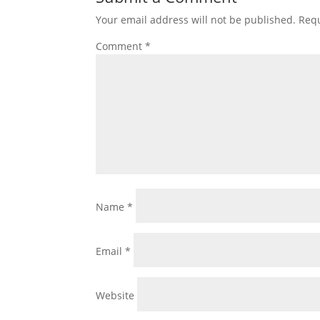
Your email address will not be published.
Requ
Comment
*
Name
*
Email
*
Website