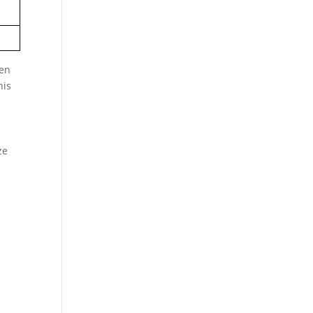
den
nis
ze