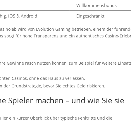
Willkommensbonus
ähig, iOS & Android
Eingeschränkt
Casinolab wird von Evolution Gaming betrieben, einem der führen
as sorgt für hohe Transparenz und ein authentisches Casino‑Erleb
hre Gewinne rasch nutzen können, zum Beispiel für weitere Einsät
chten Casinos, ohne das Haus zu verlassen.
der Grundstrategie, bevor Sie echtes Geld riskieren.
ene Spieler machen – und wie Sie sie
 Hier ein kurzer Überblick über typische Fehltritte und die