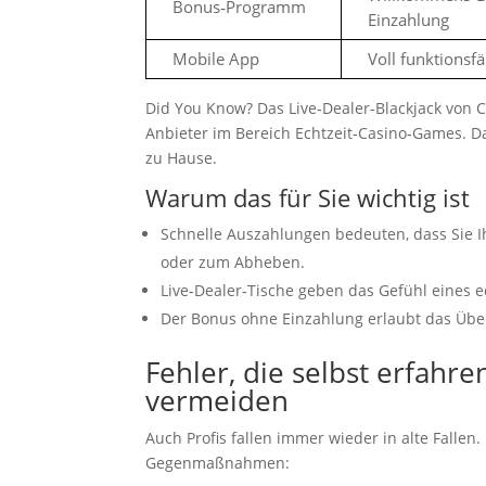
Bonus‑Programm
Einzahlung
Mobile App
Voll funktionsf
Did You Know? Das Live‑Dealer‑Blackjack von 
Anbieter im Bereich Echtzeit‑Casino‑Games. D
zu Hause.
Warum das für Sie wichtig ist
Schnelle Auszahlungen bedeuten, dass Sie I
oder zum Abheben.
Live‑Dealer‑Tische geben das Gefühl eines e
Der Bonus ohne Einzahlung erlaubt das Üben 
Fehler, die selbst erfahr
vermeiden
Auch Profis fallen immer wieder in alte Fallen.
Gegenmaßnahmen: