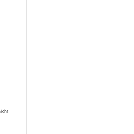
nicht