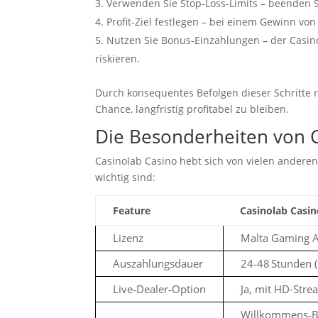
Verwenden Sie Stop‑Loss‑Limits – beenden S
Profit‑Ziel festlegen – bei einem Gewinn von
Nutzen Sie Bonus‑Einzahlungen – der Casino
riskieren.
Durch konsequentes Befolgen dieser Schritte 
Chance, langfristig profitabel zu bleiben.
Die Besonderheiten von C
Casinolab Casino hebt sich von vielen anderen A
wichtig sind:
Feature
Casinolab Casi
Lizenz
Malta Gaming A
Auszahlungsdauer
24‑48 Stunden (
Live‑Dealer‑Option
Ja, mit HD-Stre
Willkommens‑B