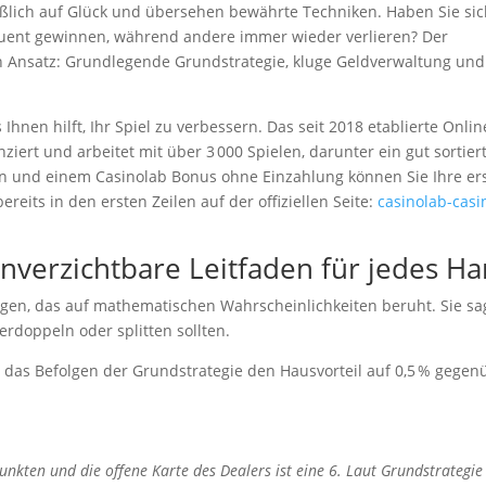
ießlich auf Glück und übersehen bewährte Techniken. Haben Sie si
uent gewinnen, während andere immer wieder verlieren? Der
ten Ansatz: Grundlegende Grundstrategie, kluge Geldverwaltung und
hnen hilft, Ihr Spiel zu verbessern. Das seit 2018 etablierte Onlin
ziert und arbeitet mit über 3 000 Spielen, darunter ein gut sortier
gen und einem Casinolab Bonus ohne Einzahlung können Sie Ihre er
ereits in den ersten Zeilen auf der offiziellen Seite:
casinolab-casi
nverzichtbare Leitfaden für jedes H
ngen, das auf mathematischen Wahrscheinlichkeiten beruht. Sie sa
erdoppeln oder splitten sollten.
t das Befolgen der Grundstrategie den Hausvorteil auf 0,5 % gegen
 Punkten und die offene Karte des Dealers ist eine 6. Laut Grundstrategie