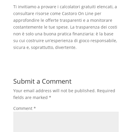
Ti invitiamo a provare i calcolatori gratuiti elencati, a
consultare risorse come Castoro On Line per
approfondire le offerte trasparenti e a monitorare
costantemente le tue spese. La trasparenza dei costi
non è solo una buona pratica finanziaria: è la base
su cui costruire un’esperienza di gioco responsabile,
sicura e, soprattutto, divertente.
Submit a Comment
Your email address will not be published.
Required
fields are marked
*
Comment
*