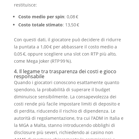
restituisce:
Costo medio per spin
: 0,08 €
Costo totale stimato
: 13,50 €
Con questi dati, il giocatore può decidere di ridurre
la puntata a 1,00 € per abbassare il costo medio a
0,05 €, oppure scegliere una slot con RTP più alto,
come Mega Joker (RTP 99 %).
4. Il legame tra trasparenza dei costi e gioco
responsabile
Quando i giocatori conoscono esattamente quanto
spendono, la probabilità di superare il budget
diminuisce sensibilmente. La consapevolezza dei
costi rende più facile impostare limiti di deposito e
di perdita, riducendo il rischio di dipendenza. Le
autorità di regolamentazione, tra cui l’ADM in Italia e
la MGA a Malta, stanno introducendo obblighi di
disclosure più severi, richiedendo ai casino non