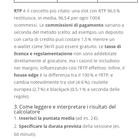
RTP
è il concetto più citato: una slot con RTP 96,5 %
restituisce, in media, 96,5 € per ogni 100 €
scommessi. Le
commissioni di pagamento
variano a
seconda del metodo scelto; ad esempio, un deposito
con carta di credito può costare 1,5 % mentre un
e‑wallet come Skrill può essere gratuito. Le
tasse di
licenza e regolamentazione
non sono addebitate
direttamente al giocatore, ma i casinò le includono
nei margini, influenzando così l’RTP effettivo. Infine, il
house edge
è la differenza tra il 100 % e l’RTP, e
cambia notevolmente tra slot (4‑6 %), roulette
europea (2,7 %) e blackjack (0,5‑1 % a seconda delle
regole).
3. Come leggere e interpretare i risultati del
calcolatore
Inserisci la puntata media
(ad es. 2 €).
Specificare la durata prevista
della sessione (es.
60 minuti).