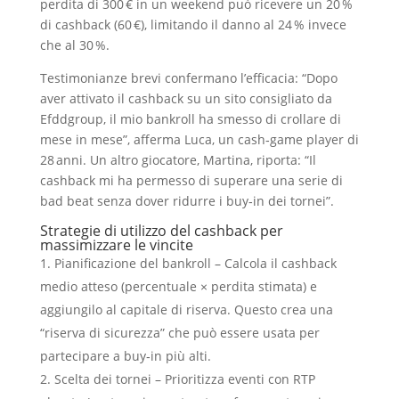
perdita di 300 € in un weekend può ricevere un 20 %
di cashback (60 €), limitando il danno al 24 % invece
che al 30 %.
Testimonianze brevi confermano l’efficacia: “Dopo
aver attivato il cashback su un sito consigliato da
Efddgroup, il mio bankroll ha smesso di crollare di
mese in mese”, afferma Luca, un cash‑game player di
28 anni. Un altro giocatore, Martina, riporta: “Il
cashback mi ha permesso di superare una serie di
bad beat senza dover ridurre i buy‑in dei tornei”.
Strategie di utilizzo del cashback per
massimizzare le vincite
Pianificazione del bankroll – Calcola il cashback
medio atteso (percentuale × perdita stimata) e
aggiungilo al capitale di riserva. Questo crea una
“riserva di sicurezza” che può essere usata per
partecipare a buy‑in più alti.
Scelta dei tornei – Prioritizza eventi con RTP