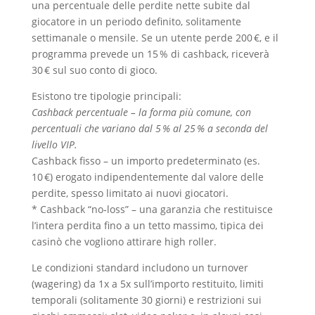
una percentuale delle perdite nette subite dal
giocatore in un periodo definito, solitamente
settimanale o mensile. Se un utente perde 200 €, e il
programma prevede un 15 % di cashback, riceverà
30 € sul suo conto di gioco.
Esistono tre tipologie principali:
Cashback percentuale – la forma più comune, con
percentuali che variano dal 5 % al 25 % a seconda del
livello VIP.
Cashback fisso – un importo predeterminato (es.
10 €) erogato indipendentemente dal valore delle
perdite, spesso limitato ai nuovi giocatori.
* Cashback “no‑loss” – una garanzia che restituisce
l’intera perdita fino a un tetto massimo, tipica dei
casinò che vogliono attirare high roller.
Le condizioni standard includono un turnover
(wagering) da 1x a 5x sull’importo restituito, limiti
temporali (solitamente 30 giorni) e restrizioni sui