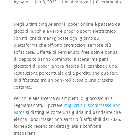
by
sv_m
|
Jun 8, 2025
|
Uncategorized
|
0 comments
Negli ultimi cinque anni il poker online è passato da
gioco di nicchia a vero e proprio sport‑eletttronico,
con milioni di mani giocate ogni giorno su
piattaforme che offrono promozioni sempre più
sofisticate. Offerte di benvenuto, free‑spin e bonus
di deposito hanno dominato la scena, ma per i
giocatori di poker la vera risorsa è il cashback: una
restituzione percentuale delle perdite che può fare
la differenza tra un bankroll eroso e una crescita
costante.
Per chi è alla ricerca di ambienti di gioco sicuri e
regolamentati, il portale
migliori siti scommesse non
aams
si distingue come una guida indipendente che
elenca i bookmaker non aams più affidabili del 2026,
fornendo recensioni dettagliate e confronti
trasparenti.