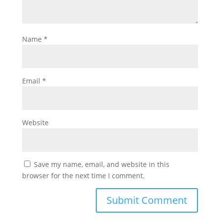
Name
*
Email
*
Website
Save my name, email, and website in this
browser for the next time I comment.