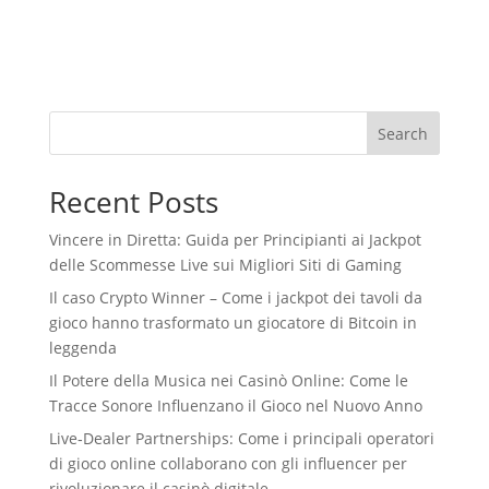
Search
Recent Posts
Vincere in Diretta: Guida per Principianti ai Jackpot
delle Scommesse Live sui Migliori Siti di Gaming
Il caso Crypto Winner – Come i jackpot dei tavoli da
gioco hanno trasformato un giocatore di Bitcoin in
leggenda
Il Potere della Musica nei Casinò Online: Come le
Tracce Sonore Influenzano il Gioco nel Nuovo Anno
Live‑Dealer Partnerships: Come i principali operatori
di gioco online collaborano con gli influencer per
rivoluzionare il casinò digitale