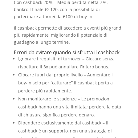
Con cashback 20 % – Media perdita netta 7 %,
bankroll finale €2 120, con la possibilità di
partecipare a tornei da €100 di buy‑in.
Il cashback permette di accedere a eventi più grandi
più rapidamente, migliorando il potenziale di
guadagno a lungo termine.
Errori da evitare quando si sfrutta il cashback
Ignorare i requisiti di turnover – Giocare senza
rispettare il 3x può annullare l’intero bonus.
Giocare fuori dal proprio livello – Aumentare i
buy‑in solo per “catturare” il cashback porta a
perdere più rapidamente.
Non monitorare le scadenze – Le promozioni
cashback hanno una vita limitata; perdere la data
di chiusura significa perdere denaro.
Dipendere esclusivamente dal cashback – Il
cashback è un supporto, non una strategia di