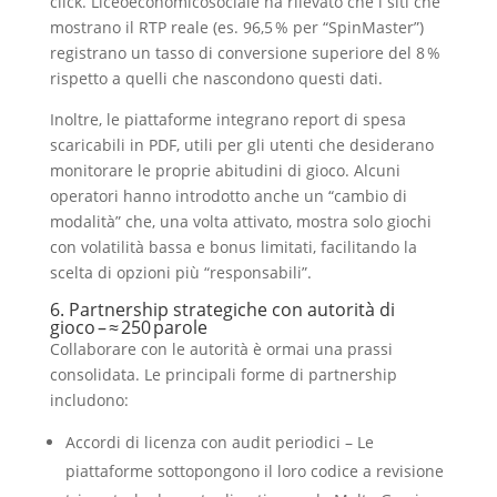
click. Liceoeconomicosociale ha rilevato che i siti che
mostrano il RTP reale (es. 96,5 % per “SpinMaster”)
registrano un tasso di conversione superiore del 8 %
rispetto a quelli che nascondono questi dati.
Inoltre, le piattaforme integrano report di spesa
scaricabili in PDF, utili per gli utenti che desiderano
monitorare le proprie abitudini di gioco. Alcuni
operatori hanno introdotto anche un “cambio di
modalità” che, una volta attivato, mostra solo giochi
con volatilità bassa e bonus limitati, facilitando la
scelta di opzioni più “responsabili”.
6. Partnership strategiche con autorità di
gioco – ≈ 250 parole
Collaborare con le autorità è ormai una prassi
consolidata. Le principali forme di partnership
includono:
Accordi di licenza con audit periodici – Le
piattaforme sottopongono il loro codice a revisione