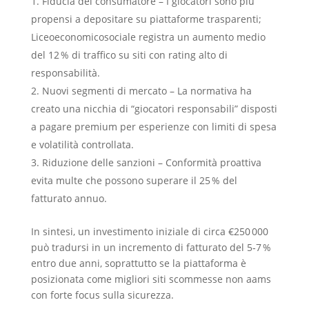
Fiducia del consumatore – I giocatori sono più
propensi a depositare su piattaforme trasparenti;
Liceoeconomicosociale registra un aumento medio
del 12 % di traffico su siti con rating alto di
responsabilità.
Nuovi segmenti di mercato – La normativa ha
creato una nicchia di “giocatori responsabili” disposti
a pagare premium per esperienze con limiti di spesa
e volatilità controllata.
Riduzione delle sanzioni – Conformità proattiva
evita multe che possono superare il 25 % del
fatturato annuo.
In sintesi, un investimento iniziale di circa €250 000
può tradursi in un incremento di fatturato del 5‑7 %
entro due anni, soprattutto se la piattaforma è
posizionata come migliori siti scommesse non aams
con forte focus sulla sicurezza.