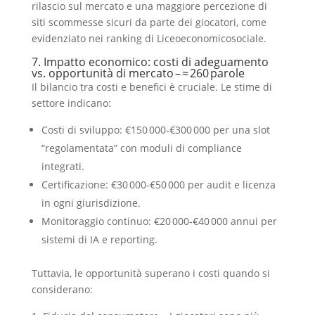
rilascio sul mercato e una maggiore percezione di
siti scommesse sicuri da parte dei giocatori, come
evidenziato nei ranking di Liceoeconomicosociale.
7. Impatto economico: costi di adeguamento
vs. opportunità di mercato – ≈ 260 parole
Il bilancio tra costi e benefici è cruciale. Le stime di
settore indicano:
Costi di sviluppo: €150 000‑€300 000 per una slot
“regolamentata” con moduli di compliance
integrati.
Certificazione: €30 000‑€50 000 per audit e licenza
in ogni giurisdizione.
Monitoraggio continuo: €20 000‑€40 000 annui per
sistemi di IA e reporting.
Tuttavia, le opportunità superano i costi quando si
considerano: