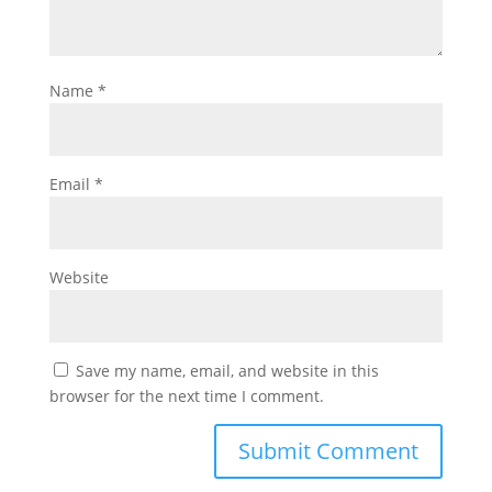
Name
*
Email
*
Website
Save my name, email, and website in this
browser for the next time I comment.