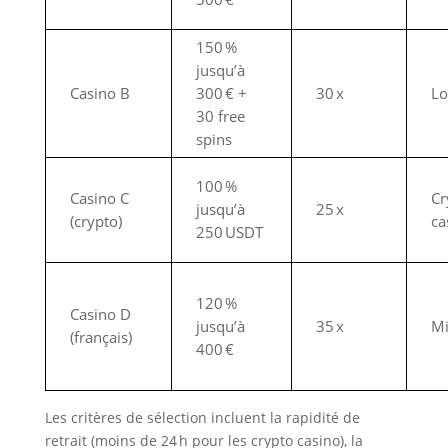
150 %
jusqu’à
Casino B
300 € +
30 x
Lo
30 free
spins
100 %
Casino C
Cr
jusqu’à
25 x
(crypto)
ca
250 USDT
120 %
Casino D
jusqu’à
35 x
Mi
(français)
400 €
Les critères de sélection incluent la rapidité de
retrait (moins de 24 h pour les crypto casino), la