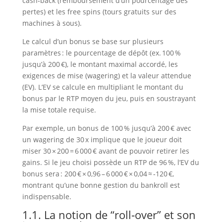
cash‑back (remboursement d’un pourcentage des
pertes) et les free spins (tours gratuits sur des
machines à sous).
Le calcul d’un bonus se base sur plusieurs
paramètres : le pourcentage de dépôt (ex. 100 %
jusqu’à 200 €), le montant maximal accordé, les
exigences de mise (wagering) et la valeur attendue
(EV). L’EV se calcule en multipliant le montant du
bonus par le RTP moyen du jeu, puis en soustrayant
la mise totale requise.
Par exemple, un bonus de 100 % jusqu’à 200 € avec
un wagering de 30 x implique que le joueur doit
miser 30 × 200 = 6 000 € avant de pouvoir retirer les
gains. Si le jeu choisi possède un RTP de 96 %, l’EV du
bonus sera : 200 € × 0,96 – 6 000 € × 0,04 ≈ ‑120 €,
montrant qu’une bonne gestion du bankroll est
indispensable.
1.1. La notion de “roll‑over” et son