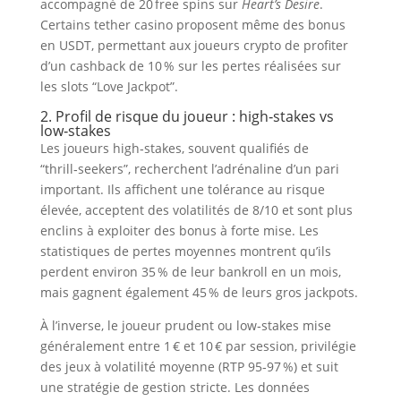
accompagné de 20 free spins sur
Heart’s Desire
.
Certains tether casino proposent même des bonus
en USDT, permettant aux joueurs crypto de profiter
d’un cashback de 10 % sur les pertes réalisées sur
les slots “Love Jackpot”.
2. Profil de risque du joueur : high‑stakes vs
low‑stakes
Les joueurs high‑stakes, souvent qualifiés de
“thrill‑seekers”, recherchent l’adrénaline d’un pari
important. Ils affichent une tolérance au risque
élevée, acceptent des volatilités de 8/10 et sont plus
enclins à exploiter des bonus à forte mise. Les
statistiques de pertes moyennes montrent qu’ils
perdent environ 35 % de leur bankroll en un mois,
mais gagnent également 45 % de leurs gros jackpots.
À l’inverse, le joueur prudent ou low‑stakes mise
généralement entre 1 € et 10 € par session, privilégie
des jeux à volatilité moyenne (RTP 95‑97 %) et suit
une stratégie de gestion stricte. Les données