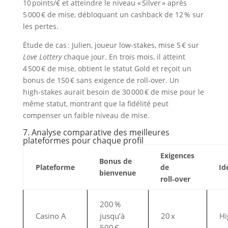
10 points/€ et atteindre le niveau « Silver » après
5 000 € de mise, débloquant un cashback de 12 % sur
les pertes.
Étude de cas : Julien, joueur low‑stakes, mise 5 € sur
Love Lottery
chaque jour. En trois mois, il atteint
4 500 € de mise, obtient le statut Gold et reçoit un
bonus de 150 € sans exigence de roll‑over. Un
high‑stakes aurait besoin de 30 000 € de mise pour le
même statut, montrant que la fidélité peut
compenser un faible niveau de mise.
7. Analyse comparative des meilleures
plateformes pour chaque profil
Exigences
Bonus de
Plateforme
de
Id
bienvenue
roll‑over
200 %
Casino A
jusqu’à
20 x
Hi
500 €