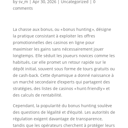
by
sv_m
|
Apr 30, 2026
|
Uncategorized
|
0
comments
La chasse aux bonus, ou « bonus hunting », désigne
la pratique consistant à exploiter les offres
promotionnelles des casinos en ligne pour
maximiser les gains sans nécessairement jouer
longtemps. Elle séduit les joueurs novices comme les
habitués, car elle promet un retour rapide sur le
dépôt initial, souvent sous forme de tours gratuits ou
de cash‑back. Cette dynamique a donné naissance à
un marché secondaire d’experts qui partagent des
stratégies, des listes de casinos « hunt‑friendly » et
des calculs de rentabilité.
Cependant, la popularité du bonus hunting soulève
des questions de légalité et d’équité. Les autorités de
régulation exigent davantage de transparence,
tandis que les opérateurs cherchent à protéger leurs