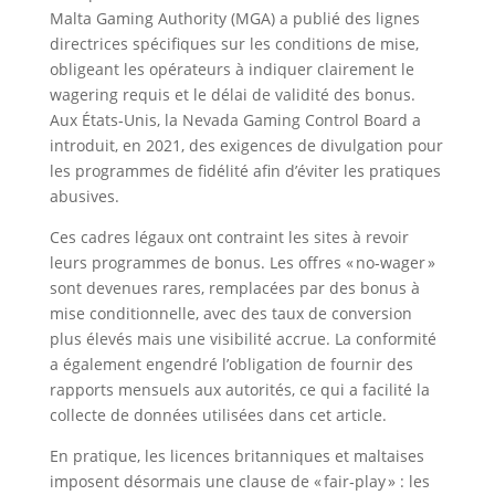
Malta Gaming Authority (MGA) a publié des lignes
directrices spécifiques sur les conditions de mise,
obligeant les opérateurs à indiquer clairement le
wagering requis et le délai de validité des bonus.
Aux États‑Unis, la Nevada Gaming Control Board a
introduit, en 2021, des exigences de divulgation pour
les programmes de fidélité afin d’éviter les pratiques
abusives.
Ces cadres légaux ont contraint les sites à revoir
leurs programmes de bonus. Les offres « no‑wager »
sont devenues rares, remplacées par des bonus à
mise conditionnelle, avec des taux de conversion
plus élevés mais une visibilité accrue. La conformité
a également engendré l’obligation de fournir des
rapports mensuels aux autorités, ce qui a facilité la
collecte de données utilisées dans cet article.
En pratique, les licences britanniques et maltaises
imposent désormais une clause de « fair‑play » : les