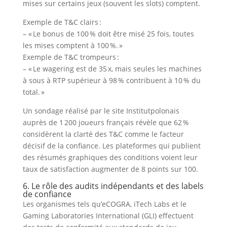
mises sur certains jeux (souvent les slots) comptent.
Exemple de T&C clairs :
– « Le bonus de 100 % doit être misé 25 fois, toutes
les mises comptent à 100 %. »
Exemple de T&C trompeurs :
– « Le wagering est de 35 x, mais seules les machines
à sous à RTP supérieur à 98 % contribuent à 10 % du
total. »
Un sondage réalisé par le site Institutpolonais
auprès de 1 200 joueurs français révèle que 62 %
considèrent la clarté des T&C comme le facteur
décisif de la confiance. Les plateformes qui publient
des résumés graphiques des conditions voient leur
taux de satisfaction augmenter de 8 points sur 100.
6. Le rôle des audits indépendants et des labels
de confiance
Les organismes tels qu’eCOGRA, iTech Labs et le
Gaming Laboratories International (GLI) effectuent