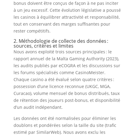
bonus doivent être conçus de façon à ne pas inciter
à un jeu excessif. Cette évolution législative a poussé
les casinos à équilibrer attractivité et responsabilité,
tout en conservant des marges suffisantes pour
rester compétitifs.
2. Méthodologie de collecte des données :
sources, critères et limites
Nous avons exploité trois sources principales : le
rapport annuel de la Malta Gaming Authority (2023),
les audits publiés par eCOGRA et les discussions sur
les forums spécialisés comme CasinoMeister.
Chaque casino a été évalué selon quatre critères :
possession d’une licence reconnue (UKGC, MGA,
Curacao), volume mensuel de bonus distribués, taux
de rétention des joueurs post‑bonus, et disponibilité
d’un audit indépendant.
Les données ont été normalisées pour éliminer les
doublons et pondérées selon la taille du site (trafic
estimé par SimilarWeb). Nous avons exclu les