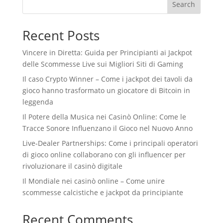
Search
Recent Posts
Vincere in Diretta: Guida per Principianti ai Jackpot
delle Scommesse Live sui Migliori Siti di Gaming
Il caso Crypto Winner – Come i jackpot dei tavoli da
gioco hanno trasformato un giocatore di Bitcoin in
leggenda
Il Potere della Musica nei Casinò Online: Come le
Tracce Sonore Influenzano il Gioco nel Nuovo Anno
Live‑Dealer Partnerships: Come i principali operatori
di gioco online collaborano con gli influencer per
rivoluzionare il casinò digitale
Il Mondiale nei casinò online – Come unire
scommesse calcistiche e jackpot da principiante
Recent Comments