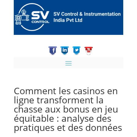
Comment les casinos en
ligne transforment la
chasse aux bonus en jeu
équitable : analyse des
pratiques et des données