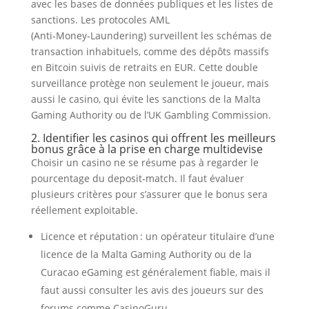
avec les bases de données publiques et les listes de
sanctions. Les protocoles AML
(Anti‑Money‑Laundering) surveillent les schémas de
transaction inhabituels, comme des dépôts massifs
en Bitcoin suivis de retraits en EUR. Cette double
surveillance protège non seulement le joueur, mais
aussi le casino, qui évite les sanctions de la Malta
Gaming Authority ou de l’UK Gambling Commission.
2. Identifier les casinos qui offrent les meilleurs
bonus grâce à la prise en charge multidevise
Choisir un casino ne se résume pas à regarder le
pourcentage du deposit‑match. Il faut évaluer
plusieurs critères pour s’assurer que le bonus sera
réellement exploitable.
Licence et réputation : un opérateur titulaire d’une
licence de la Malta Gaming Authority ou de la
Curacao eGaming est généralement fiable, mais il
faut aussi consulter les avis des joueurs sur des
forums comme CasinoGuru.