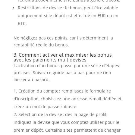
Restrictions de devise : le bonus peut être valable
uniquement si le dépôt est effectué en EUR ou en
BTC.
Ne négligez pas ces points, car ils déterminent la
rentabilité réelle du bonus.
3. Comment activer et maximiser les bonus
avec les paiements multidevises
L’activation d’un bonus passe par une série d’étapes
précises. Suivez ce guide pas à pas pour ne rien
laisser au hasard.
Création du compte : remplissez le formulaire
d’inscription, choisissez une adresse e‑mail dédiée et
créez un mot de passe robuste.
Sélection de la devise : dès la page de profil,
indiquez la devise que vous comptez utiliser pour le
premier dépôt. Certains sites permettent de changer