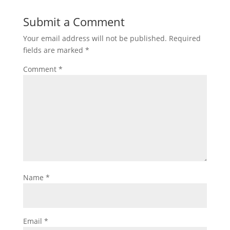
Submit a Comment
Your email address will not be published.
Required
fields are marked
*
Comment
*
Name
*
Email
*