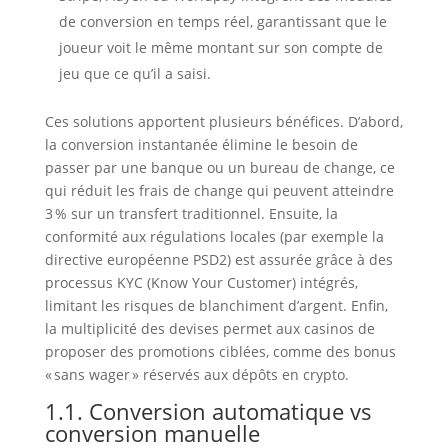
de conversion en temps réel, garantissant que le
joueur voit le même montant sur son compte de
jeu que ce qu’il a saisi.
Ces solutions apportent plusieurs bénéfices. D’abord,
la conversion instantanée élimine le besoin de
passer par une banque ou un bureau de change, ce
qui réduit les frais de change qui peuvent atteindre
3 % sur un transfert traditionnel. Ensuite, la
conformité aux régulations locales (par exemple la
directive européenne PSD2) est assurée grâce à des
processus KYC (Know Your Customer) intégrés,
limitant les risques de blanchiment d’argent. Enfin,
la multiplicité des devises permet aux casinos de
proposer des promotions ciblées, comme des bonus
« sans wager » réservés aux dépôts en crypto.
1.1. Conversion automatique vs
conversion manuelle