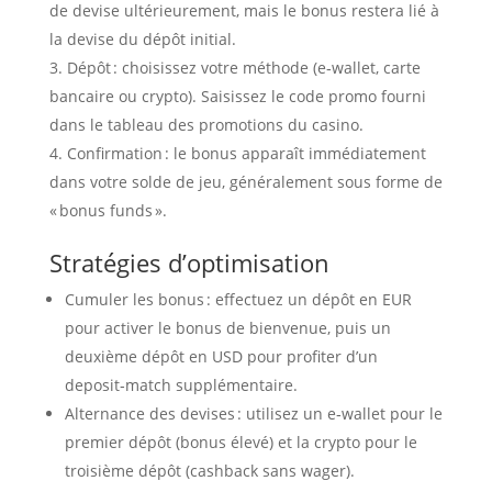
de devise ultérieurement, mais le bonus restera lié à
la devise du dépôt initial.
Dépôt : choisissez votre méthode (e‑wallet, carte
bancaire ou crypto). Saisissez le code promo fourni
dans le tableau des promotions du casino.
Confirmation : le bonus apparaît immédiatement
dans votre solde de jeu, généralement sous forme de
« bonus funds ».
Stratégies d’optimisation
Cumuler les bonus : effectuez un dépôt en EUR
pour activer le bonus de bienvenue, puis un
deuxième dépôt en USD pour profiter d’un
deposit‑match supplémentaire.
Alternance des devises : utilisez un e‑wallet pour le
premier dépôt (bonus élevé) et la crypto pour le
troisième dépôt (cashback sans wager).