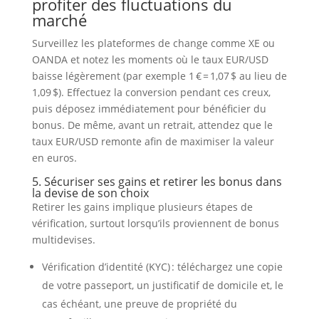
profiter des fluctuations du
marché
Surveillez les plateformes de change comme XE ou
OANDA et notez les moments où le taux EUR/USD
baisse légèrement (par exemple 1 € = 1,07 $ au lieu de
1,09 $). Effectuez la conversion pendant ces creux,
puis déposez immédiatement pour bénéficier du
bonus. De même, avant un retrait, attendez que le
taux EUR/USD remonte afin de maximiser la valeur
en euros.
5. Sécuriser ses gains et retirer les bonus dans
la devise de son choix
Retirer les gains implique plusieurs étapes de
vérification, surtout lorsqu’ils proviennent de bonus
multidevises.
Vérification d’identité (KYC) : téléchargez une copie
de votre passeport, un justificatif de domicile et, le
cas échéant, une preuve de propriété du