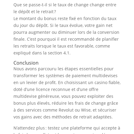
Que se passe‑t‑il si le taux de change change entre
le dépôt et le retrait ?
Le montant du bonus reste fixé en fonction du taux
du jour du dépôt. Si le taux évolue, votre gain net
pourra augmenter ou diminuer lors de la conversion
finale. C’est pourquoi il est recommandé de planifier
les retraits lorsque le taux est favorable, comme
expliqué dans la section 4.1.
Conclusion
Nous avons parcouru les étapes essentielles pour
transformer les systèmes de paiement multidevises
en un levier de profit. En choisissant un casino fiable,
doté d’une licence reconnue et d’une offre
multidevise généreuse, vous pouvez exploiter des
bonus plus élevés, réduire les frais de change grâce
à des services comme Revolut ou Wise, et sécuriser
vos gains avec des méthodes de retrait adaptées.
N’attendez plus : testez une plateforme qui accepte à