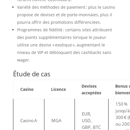
Variété des méthodes de paiement : plus le casino
propose de devises et de porte‑monnaies, plus il
pourra offrir des promotions différenciées.
Programmes de fidélité : certains sites attribuent
des points supplémentaires lorsque le joueur
utilise une devise « exotique », augmentant le
niveau de VIP et débloquant des cashbacks sans
wager.
Étude de cas
Devises
Bonus 
Casino
Licence
acceptées
bienve
150 %
jusqu’à
EUR,
300 € (
Casino A
MGA
USD,
ou 200
GBP, BTC