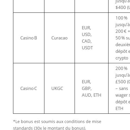
jusqu’à
$400 (
100 %
jusqu’à
EUR,
200 € 
USD,
Casino B
Curacao
50 % su
CAD,
deuxi
USDT
dépôt 
crypto
200 %
jusqu’à
EUR,
£500 (
Casino C
UKGC
GBP,
– sans
AUD, ETH
wager s
dépôt 
ETH
*Le bonus est soumis aux conditions de mise
standards (30x le montant du bonus).