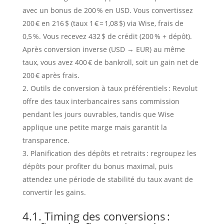
avec un bonus de 200 % en USD. Vous convertissez
200 € en 216 $ (taux 1 € = 1,08 $) via Wise, frais de
0,5 %. Vous recevez 432 $ de crédit (200 % + dépôt).
Après conversion inverse (USD → EUR) au même
taux, vous avez 400 € de bankroll, soit un gain net de
200 € après frais.
Outils de conversion à taux préférentiels : Revolut
offre des taux interbancaires sans commission
pendant les jours ouvrables, tandis que Wise
applique une petite marge mais garantit la
transparence.
Planification des dépôts et retraits : regroupez les
dépôts pour profiter du bonus maximal, puis
attendez une période de stabilité du taux avant de
convertir les gains.
4.1. Timing des conversions :