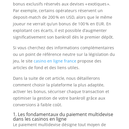
bonus exclusifs réservés aux devises « exotiques ».
Par exemple, certains opérateurs réservent un
deposit‑match de 200 % en USD, alors que le même
joueur ne verrait qu’un bonus de 100 % en EUR. En
exploitant ces écarts, il est possible d’augmenter
significativement son bankroll dès le premier dépôt.
Si vous cherchez des informations complémentaires
ou un point de référence neutre sur la législation du
jeu, le site
casino en ligne france
propose des
articles de fond et des liens utiles.
Dans la suite de cet article, nous détaillerons
comment choisir la plateforme la plus adaptée,
activer les bonus, sécuriser chaque transaction et
optimiser la gestion de votre bankroll grâce aux
conversions à faible coût.
1. Les fondamentaux du paiement multidevise
dans les casinos en ligne
Le paiement multidevise désigne tout moyen de