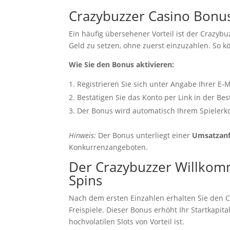
Crazybuzzer Casino Bonus 
Ein häufig übersehener Vorteil ist der Crazyb
Geld zu setzen, ohne zuerst einzuzahlen. So kön
Wie Sie den Bonus aktivieren:
Registrieren Sie sich unter Angabe Ihrer E‑
Bestätigen Sie das Konto per Link in der Bes
Der Bonus wird automatisch Ihrem Spielerk
Hinweis:
Der Bonus unterliegt einer
Umsatzanf
Konkurrenzangeboten.
Der Crazybuzzer Willkom
Spins
Nach dem ersten Einzahlen erhalten Sie den 
Freispiele. Dieser Bonus erhöht Ihr Startkapit
hochvolatilen Slots von Vorteil ist.