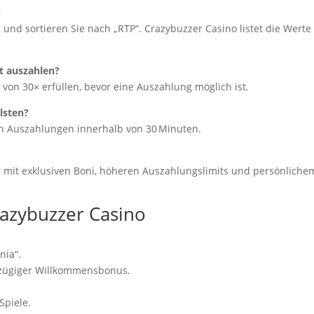
?
g und sortieren Sie nach „RTP“. Crazybuzzer Casino listet die Werte
t auszahlen?
on 30× erfüllen, bevor eine Auszahlung möglich ist.
lsten?
hen Auszahlungen innerhalb von 30 Minuten.
er mit exklusiven Boni, höheren Auszahlungslimits und persönliche
razybuzzer Casino
nia“.
ßzügiger Willkommensbonus.
Spiele.