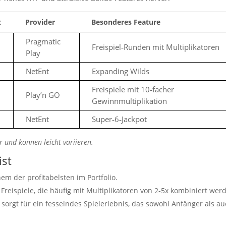
t
Provider
Besonderes Feature
Pragmatic
Freispiel‑Runden mit Multiplikatoren
Play
NetEnt
Expanding Wilds
Freispiele mit 10‑facher
Play’n GO
Gewinnmultiplikation
NetEnt
Super‑6‑Jackpot
 und können leicht variieren.
ist
em der profitabelsten im Portfolio.
 Freispiele, die häufig mit Multiplikatoren von 2‑5x kombiniert wer
orgt für ein fesselndes Spielerlebnis, das sowohl Anfänger als a