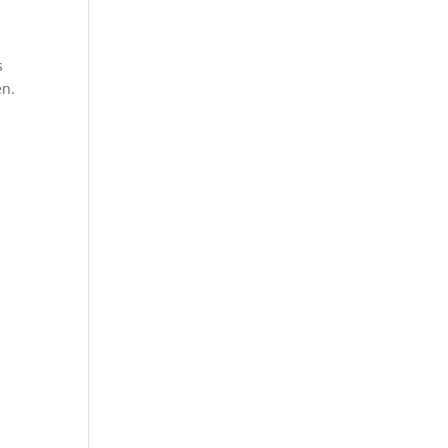
s
en.