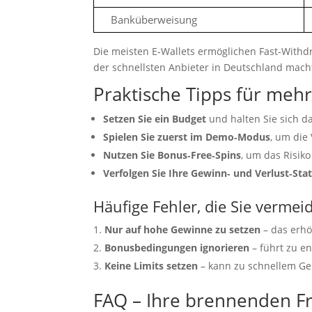
Banküberweisung
Die meisten E‑Wallets ermöglichen Fast‑Withd
der schnellsten Anbieter in Deutschland mach
Praktische Tipps für mehr
Setzen Sie ein Budget
und halten Sie sich d
Spielen Sie zuerst im Demo‑Modus
, um die 
Nutzen Sie Bonus‑Free‑Spins
, um das Risiko
Verfolgen Sie Ihre Gewinn‑ und Verlust‑Stat
Häufige Fehler, die Sie vermei
Nur auf hohe Gewinne zu setzen
– das erhöh
Bonusbedingungen ignorieren
– führt zu e
Keine Limits setzen
– kann zu schnellem Gel
FAQ – Ihre brennenden Fr