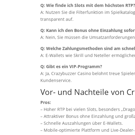
Q: Wie finde ich Slots mit dem höchsten RTP
A: Nutzen Sie die Filterfunktion im Spielkatalo
transparent auf.
Q: Kann ich den Bonus ohne Einzahlung sofor
A: Nein, Sie müssen die Umsatzanforderungen v
Q: Welche Zahlungsmethoden sind am schnel
A: E‑Wallets wie Skrill und Neteller ermöglic
Q: Gibt es ein VIP‑Programm?
A: Ja, Crazybuzzer Casino belohnt treue Spiel
Kundenservice.
Vor- und Nachteile von C
Pros:
– Hoher RTP bei vielen Slots, besonders „Drago
– Attraktiver Bonus ohne Einzahlung und gro
– Schnelle Auszahlungen über E‑Wallets.
– Mobile‑optimierte Plattform und Live‑Dealer‑