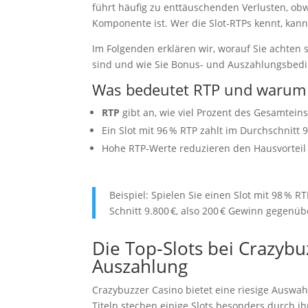
führt häufig zu enttäuschenden Verlusten, obw
Komponente ist. Wer die Slot‑RTPs kennt, kan
Im Folgenden erklären wir, worauf Sie achten 
sind und wie Sie Bonus‑ und Auszahlungsbed
Was bedeutet RTP und warum i
RTP
gibt an, wie viel Prozent des Gesamteinsa
Ein Slot mit 96 % RTP zahlt im Durchschnitt 9
Hohe RTP‑Werte reduzieren den Hausvorteil
Beispiel: Spielen Sie einen Slot mit 98 % 
Schnitt 9.800 €, also 200 € Gewinn gegenüb
Die Top‑Slots bei Crazybu
Auszahlung
Crazybuzzer Casino bietet eine riesige Auswah
Titeln stechen einige Slots besonders durch i