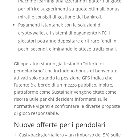
machine learning analizzeranno i pattern di gioco
per offrire suggerimenti su quote ottimali, bonus
mirati e consigli di gestione del bankroll.
Pagamenti istantanei: con le soluzioni di
crypto‑wallet e i sistemi di pagamento NFC, i
giocatori potranno depositare e ritirare fondi in
pochi secondi, eliminando le attese tradizionali.
Gli operatori stanno già testando “offerte di
pendolarismo” che includono bonus di benvenuto
attivati solo quando la posizione GPS indica che
l’utente è a bordo di un mezzo pubblico. Inoltre,
piattaforme come Sustainair vengono citate come
risorsa utile per chi desidera informarsi sulle
normative vigenti e confrontare le diverse proposte
di gioco responsabile.
Nuove offerte per i pendolari
Cash‑back giornaliero – un rimborso del 5 % sulle