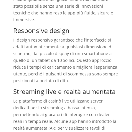
stato possibile senza una serie di innovazioni
tecniche che hanno reso le app più fluide, sicure e
immersive.
Responsive design
Il design responsivo garantisce che l’interfaccia si
adatti automaticamente a qualsiasi dimensione di
schermo, dal piccolo display di uno smartphone a
quello di un tablet da 10 pollici. Questo approccio
riduce i tempi di caricamento e migliora l’esperienza
utente, perché i pulsanti di scommessa sono sempre
posizionati a portata di dito.
Streaming live e realtà aumentata
Le piattaforme di casinò live utilizzano server
dedicati per lo streaming a bassa latenza,
permettendo ai giocatori di interagire con dealer
reali in tempo reale. Alcune app hanno introdotto la
realtà aumentata (AR) per visualizzare tavoli di