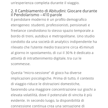
un’esperienza completa durante il viaggio.
2. Il Cambiamento di Abitudini: Giocare durante
il Pendolarismo – 410 parole
Il pendolare moderno è un profilo demografico
eterogeneo: studenti, professionisti, pensionati e
freelance condividono lo stesso spazio temporale a
bordo di treni, autobus e metropolitane. Uno studio
condotto da una società di analytics indipendente ha
rilevato che l’utente medio trascorre circa 45 minuti
al giorno in spostamento, di cui il 30 % è dedicato a
attività di intrattenimento digitale, tra cui le
scommesse.
Questa “micro‑sessione” di gioco ha diverse
implicazioni psicologiche. Prima di tutto, il contesto
di viaggio riduce le distrazioni domestiche,
favorendo una maggiore concentrazione sui giochi a
elevata volatilità, dove il potenziale di vincita è più
evidente. In secondo luogo, la disponibilità di
connessione continua crea una sensazione di