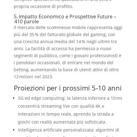
propria occasione di profitto.
5. Impatto Economico e Prospettive Future –
410 parole
Il mercato delle scommesse mobile rappresenta oggi
più del 35 % del fatturato globale del gaming, con
una crescita annua media del 14 % negli ultimi tre
anni. La facilità di accesso ha permesso a nuovi
segmenti di pubblico, come i giovani professionisti e
i pendolari occasionali, di entrare nel mondo del
betting, aumentando la base di utenti attivi di oltre
12 milioni nel 2023.
Proiezioni per i prossimi 5‑10 anni
5G ed edge computing: la latenza inferiore a 10 ms
consentirà streaming live con qualità 4K e
interazioni in tempo reale, aprendo la strada a
giochi con realtà aumentata più sofisticata.
Intelligenza artificiale personalizzata: algoritmi di