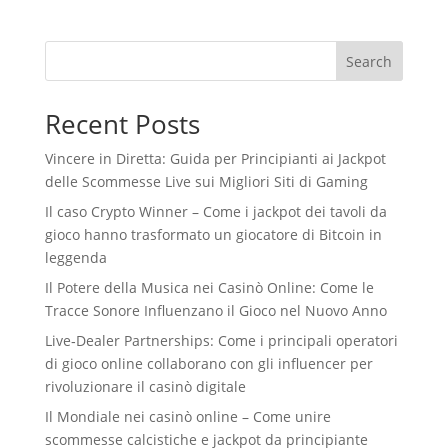
Search
Recent Posts
Vincere in Diretta: Guida per Principianti ai Jackpot
delle Scommesse Live sui Migliori Siti di Gaming
Il caso Crypto Winner – Come i jackpot dei tavoli da
gioco hanno trasformato un giocatore di Bitcoin in
leggenda
Il Potere della Musica nei Casinò Online: Come le
Tracce Sonore Influenzano il Gioco nel Nuovo Anno
Live‑Dealer Partnerships: Come i principali operatori
di gioco online collaborano con gli influencer per
rivoluzionare il casinò digitale
Il Mondiale nei casinò online – Come unire
scommesse calcistiche e jackpot da principiante