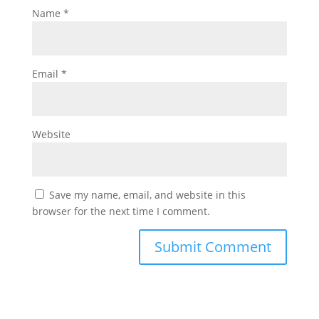
Name
*
Email
*
Website
Save my name, email, and website in this
browser for the next time I comment.