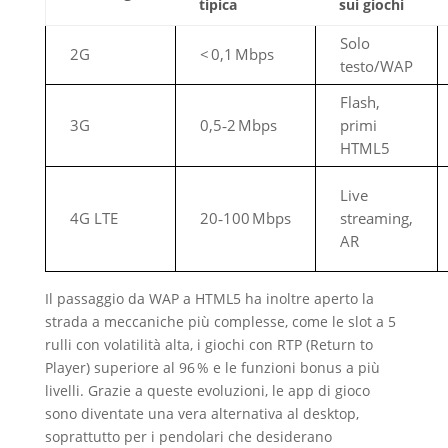
tipica
sui giochi
Solo
2G
< 0,1 Mbps
testo/WAP
Flash,
3G
0,5‑2 Mbps
primi
HTML5
Live
4G LTE
20‑100 Mbps
streaming,
AR
Il passaggio da WAP a HTML5 ha inoltre aperto la
strada a meccaniche più complesse, come le slot a 5
rulli con volatilità alta, i giochi con RTP (Return to
Player) superiore al 96 % e le funzioni bonus a più
livelli. Grazie a queste evoluzioni, le app di gioco
sono diventate una vera alternativa al desktop,
soprattutto per i pendolari che desiderano