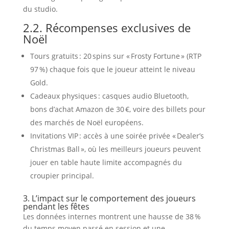
du studio.
2.2. Récompenses exclusives de
Noël
Tours gratuits : 20 spins sur « Frosty Fortune » (RTP
97 %) chaque fois que le joueur atteint le niveau
Gold.
Cadeaux physiques : casques audio Bluetooth,
bons d’achat Amazon de 30 €, voire des billets pour
des marchés de Noël européens.
Invitations VIP : accès à une soirée privée « Dealer’s
Christmas Ball », où les meilleurs joueurs peuvent
jouer en table haute limite accompagnés du
croupier principal.
3. L’impact sur le comportement des joueurs
pendant les fêtes
Les données internes montrent une hausse de 38 %
du temps moyen passé en session et une