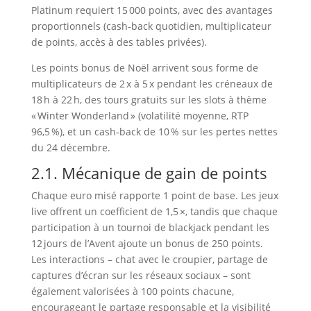
Platinum requiert 15 000 points, avec des avantages
proportionnels (cash‑back quotidien, multiplicateur
de points, accès à des tables privées).
Les points bonus de Noël arrivent sous forme de
multiplicateurs de 2 x à 5 x pendant les créneaux de
18 h à 22 h, des tours gratuits sur les slots à thème
« Winter Wonderland » (volatilité moyenne, RTP
96,5 %), et un cash‑back de 10 % sur les pertes nettes
du 24 décembre.
2.1. Mécanique de gain de points
Chaque euro misé rapporte 1 point de base. Les jeux
live offrent un coefficient de 1,5 ×, tandis que chaque
participation à un tournoi de blackjack pendant les
12 jours de l’Avent ajoute un bonus de 250 points.
Les interactions – chat avec le croupier, partage de
captures d’écran sur les réseaux sociaux – sont
également valorisées à 100 points chacune,
encourageant le partage responsable et la visibilité