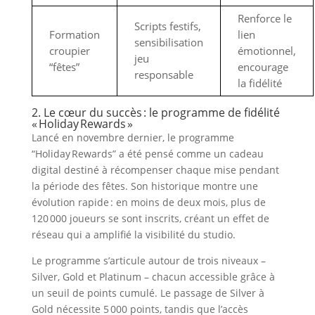
Renforce le
Scripts festifs,
Formation
lien
sensibilisation
croupier
émotionnel,
jeu
“fêtes”
encourage
responsable
la fidélité
2. Le cœur du succès : le programme de fidélité
« Holiday Rewards »
Lancé en novembre dernier, le programme
“Holiday Rewards” a été pensé comme un cadeau
digital destiné à récompenser chaque mise pendant
la période des fêtes. Son historique montre une
évolution rapide : en moins de deux mois, plus de
120 000 joueurs se sont inscrits, créant un effet de
réseau qui a amplifié la visibilité du studio.
Le programme s’articule autour de trois niveaux –
Silver, Gold et Platinum – chacun accessible grâce à
un seuil de points cumulé. Le passage de Silver à
Gold nécessite 5 000 points, tandis que l’accès