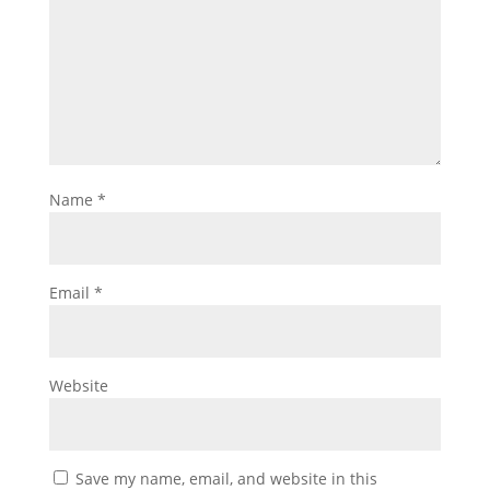
Name
*
Email
*
Website
Save my name, email, and website in this