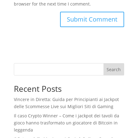
browser for the next time I comment.
Search
Recent Posts
Vincere in Diretta: Guida per Principianti ai Jackpot
delle Scommesse Live sui Migliori Siti di Gaming
Il caso Crypto Winner – Come i jackpot dei tavoli da
gioco hanno trasformato un giocatore di Bitcoin in
leggenda