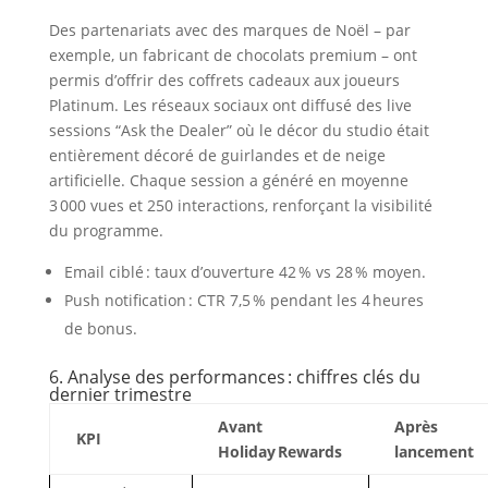
Des partenariats avec des marques de Noël – par
exemple, un fabricant de chocolats premium – ont
permis d’offrir des coffrets cadeaux aux joueurs
Platinum. Les réseaux sociaux ont diffusé des live
sessions “Ask the Dealer” où le décor du studio était
entièrement décoré de guirlandes et de neige
artificielle. Chaque session a généré en moyenne
3 000 vues et 250 interactions, renforçant la visibilité
du programme.
Email ciblé : taux d’ouverture 42 % vs 28 % moyen.
Push notification : CTR 7,5 % pendant les 4 heures
de bonus.
6. Analyse des performances : chiffres clés du
dernier trimestre
Avant
Après
KPI
Holiday Rewards
lancement