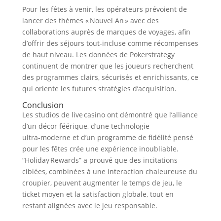
Pour les fêtes à venir, les opérateurs prévoient de
lancer des thèmes « Nouvel An » avec des
collaborations auprès de marques de voyages, afin
d’offrir des séjours tout‑incluse comme récompenses
de haut niveau. Les données de Pokerstrategy
continuent de montrer que les joueurs recherchent
des programmes clairs, sécurisés et enrichissants, ce
qui oriente les futures stratégies d’acquisition.
Conclusion
Les studios de live casino ont démontré que l’alliance
d’un décor féérique, d’une technologie
ultra‑moderne et d’un programme de fidélité pensé
pour les fêtes crée une expérience inoubliable.
“Holiday Rewards” a prouvé que des incitations
ciblées, combinées à une interaction chaleureuse du
croupier, peuvent augmenter le temps de jeu, le
ticket moyen et la satisfaction globale, tout en
restant alignées avec le jeu responsable.