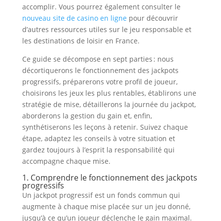
accomplir. Vous pourrez également consulter le
nouveau site de casino en ligne
pour découvrir
d’autres ressources utiles sur le jeu responsable et
les destinations de loisir en France.
Ce guide se décompose en sept parties : nous
décortiquerons le fonctionnement des jackpots
progressifs, préparerons votre profil de joueur,
choisirons les jeux les plus rentables, établirons une
stratégie de mise, détaillerons la journée du jackpot,
aborderons la gestion du gain et, enfin,
synthétiserons les leçons à retenir. Suivez chaque
étape, adaptez les conseils à votre situation et
gardez toujours à l’esprit la responsabilité qui
accompagne chaque mise.
1. Comprendre le fonctionnement des jackpots
progressifs
Un jackpot progressif est un fonds commun qui
augmente à chaque mise placée sur un jeu donné,
jusqu’à ce qu’un joueur déclenche le gain maximal.