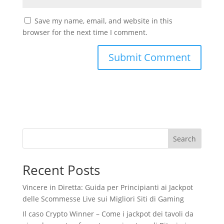
Save my name, email, and website in this
browser for the next time I comment.
Search
Recent Posts
Vincere in Diretta: Guida per Principianti ai Jackpot
delle Scommesse Live sui Migliori Siti di Gaming
Il caso Crypto Winner – Come i jackpot dei tavoli da