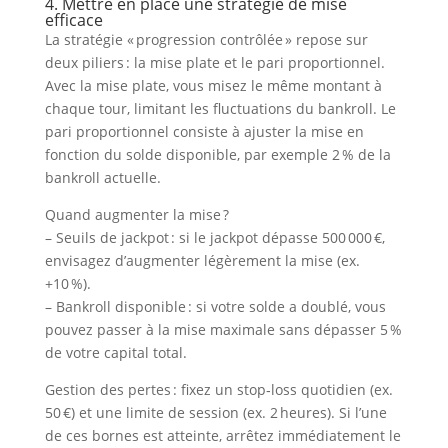
4. Mettre en place une stratégie de mise
efficace
La stratégie « progression contrôlée » repose sur
deux piliers : la mise plate et le pari proportionnel.
Avec la mise plate, vous misez le même montant à
chaque tour, limitant les fluctuations du bankroll. Le
pari proportionnel consiste à ajuster la mise en
fonction du solde disponible, par exemple 2 % de la
bankroll actuelle.
Quand augmenter la mise ?
– Seuils de jackpot : si le jackpot dépasse 500 000 €,
envisagez d’augmenter légèrement la mise (ex.
+10 %).
– Bankroll disponible : si votre solde a doublé, vous
pouvez passer à la mise maximale sans dépasser 5 %
de votre capital total.
Gestion des pertes : fixez un stop‑loss quotidien (ex.
50 €) et une limite de session (ex. 2 heures). Si l’une
de ces bornes est atteinte, arrêtez immédiatement le