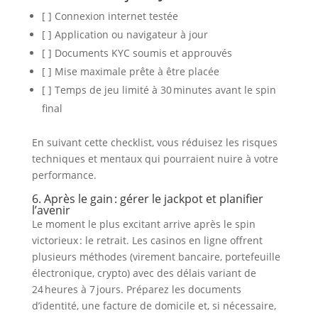
[ ] Connexion internet testée
[ ] Application ou navigateur à jour
[ ] Documents KYC soumis et approuvés
[ ] Mise maximale prête à être placée
[ ] Temps de jeu limité à 30 minutes avant le spin
final
En suivant cette checklist, vous réduisez les risques
techniques et mentaux qui pourraient nuire à votre
performance.
6. Après le gain : gérer le jackpot et planifier
l’avenir
Le moment le plus excitant arrive après le spin
victorieux : le retrait. Les casinos en ligne offrent
plusieurs méthodes (virement bancaire, portefeuille
électronique, crypto) avec des délais variant de
24 heures à 7 jours. Préparez les documents
d’identité, une facture de domicile et, si nécessaire,