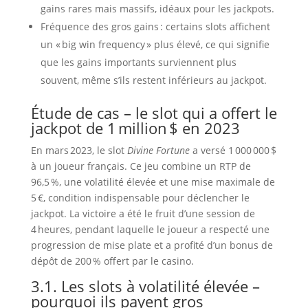
gains rares mais massifs, idéaux pour les jackpots.
Fréquence des gros gains : certains slots affichent
un « big win frequency » plus élevé, ce qui signifie
que les gains importants surviennent plus
souvent, même s’ils restent inférieurs au jackpot.
Étude de cas – le slot qui a offert le
jackpot de 1 million $ en 2023
En mars 2023, le slot
Divine Fortune
a versé 1 000 000 $
à un joueur français. Ce jeu combine un RTP de
96,5 %, une volatilité élevée et une mise maximale de
5 €, condition indispensable pour déclencher le
jackpot. La victoire a été le fruit d’une session de
4 heures, pendant laquelle le joueur a respecté une
progression de mise plate et a profité d’un bonus de
dépôt de 200 % offert par le casino.
3.1. Les slots à volatilité élevée –
pourquoi ils payent gros