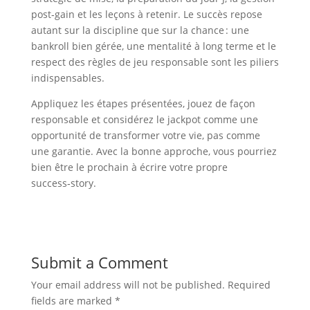
post‑gain et les leçons à retenir. Le succès repose
autant sur la discipline que sur la chance : une
bankroll bien gérée, une mentalité à long terme et le
respect des règles de jeu responsable sont les piliers
indispensables.
Appliquez les étapes présentées, jouez de façon
responsable et considérez le jackpot comme une
opportunité de transformer votre vie, pas comme
une garantie. Avec la bonne approche, vous pourriez
bien être le prochain à écrire votre propre
success‑story.
Submit a Comment
Your email address will not be published.
Required
fields are marked
*