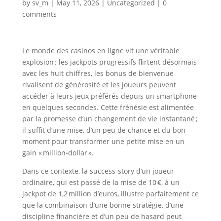
by
sv_m
|
May 11, 2026
|
Uncategorized
|
0
comments
Le monde des casinos en ligne vit une véritable
explosion : les jackpots progressifs flirtent désormais
avec les huit chiffres, les bonus de bienvenue
rivalisent de générosité et les joueurs peuvent
accéder à leurs jeux préférés depuis un smartphone
en quelques secondes. Cette frénésie est alimentée
par la promesse d’un changement de vie instantané ;
il suffit d’une mise, d’un peu de chance et du bon
moment pour transformer une petite mise en un
gain « million‑dollar ».
Dans ce contexte, la success‑story d’un joueur
ordinaire, qui est passé de la mise de 10 €, à un
jackpot de 1,2 million d’euros, illustre parfaitement ce
que la combinaison d’une bonne stratégie, d’une
discipline financière et d’un peu de hasard peut