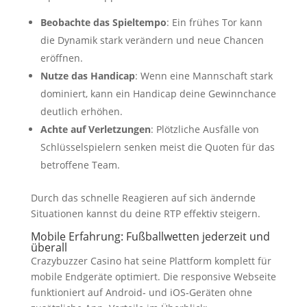
Beobachte das Spieltempo
: Ein frühes Tor kann
die Dynamik stark verändern und neue Chancen
eröffnen.
Nutze das Handicap
: Wenn eine Mannschaft stark
dominiert, kann ein Handicap deine Gewinnchance
deutlich erhöhen.
Achte auf Verletzungen
: Plötzliche Ausfälle von
Schlüsselspielern senken meist die Quoten für das
betroffene Team.
Durch das schnelle Reagieren auf sich ändernde
Situationen kannst du deine RTP effektiv steigern.
Mobile Erfahrung: Fußballwetten jederzeit und
überall
Crazybuzzer Casino hat seine Plattform komplett für
mobile Endgeräte optimiert. Die responsive Webseite
funktioniert auf Android‑ und iOS‑Geräten ohne