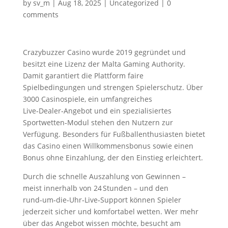
by
sv_m
|
Aug 18, 2025
|
Uncategorized
|
0
comments
Crazybuzzer Casino wurde 2019 gegründet und
besitzt eine Lizenz der Malta Gaming Authority.
Damit garantiert die Plattform faire
Spielbedingungen und strengen Spielerschutz. Über
3000 Casinospiele, ein umfangreiches
Live‑Dealer‑Angebot und ein spezialisiertes
Sportwetten‑Modul stehen den Nutzern zur
Verfügung. Besonders für Fußballenthusiasten bietet
das Casino einen Willkommensbonus sowie einen
Bonus ohne Einzahlung, der den Einstieg erleichtert.
Durch die schnelle Auszahlung von Gewinnen –
meist innerhalb von 24 Stunden – und den
rund‑um‑die‑Uhr‑Live‑Support können Spieler
jederzeit sicher und komfortabel wetten. Wer mehr
über das Angebot wissen möchte, besucht am