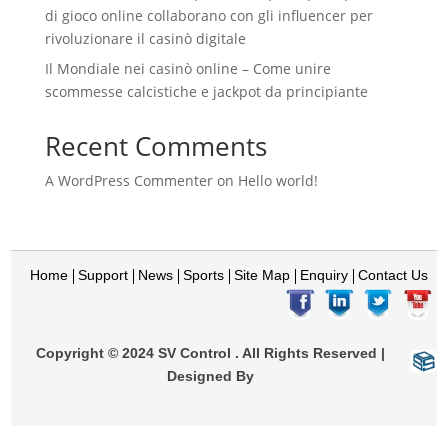
di gioco online collaborano con gli influencer per
rivoluzionare il casinò digitale
Il Mondiale nei casinò online – Come unire
scommesse calcistiche e jackpot da principiante
Recent Comments
A WordPress Commenter
on
Hello world!
Home
Support
News
Sports
Site Map
Enquiry
Contact Us
Copyright © 2024 SV Control . All Rights Reserved |
Designed By