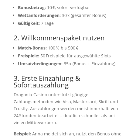
Bonusbetrag:
10 €, sofort verfügbar
Wettanforderungen:
30 x (gesamter Bonus)
Gültigkeit:
7 Tage
2. Willkommenspaket nutzen
Match‑Bonus:
100 % bis 500 €
Freispiele:
50 Freispiele für ausgewählte Slots
Umsatzbedingungen:
35 x (Bonus + Einzahlung)
3. Erste Einzahlung &
Sofortauszahlung
Dragonia Casino unterstützt gängige
Zahlungsmethoden wie Visa, Mastercard, Skrill und
Trustly. Auszahlungen werden meist innerhalb von
24 Stunden bearbeitet – deutlich schneller als bei
vielen Mitbewerbern.
Beispiel:
Anna meldet sich an, nutzt den Bonus ohne