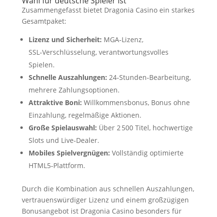
Wahl für deutsche Spieler ist
Zusammengefasst bietet Dragonia Casino ein starkes
Gesamtpaket:
Lizenz und Sicherheit:
MGA‑Lizenz,
SSL‑Verschlüsselung, verantwortungsvolles
Spielen.
Schnelle Auszahlungen:
24‑Stunden‑Bearbeitung,
mehrere Zahlungsoptionen.
Attraktive Boni:
Willkommensbonus, Bonus ohne
Einzahlung, regelmäßige Aktionen.
Große Spielauswahl:
Über 2 500 Titel, hochwertige
Slots und Live‑Dealer.
Mobiles Spielvergnügen:
Vollständig optimierte
HTML5‑Plattform.
Durch die Kombination aus schnellen Auszahlungen,
vertrauenswürdiger Lizenz und einem großzügigen
Bonusangebot ist Dragonia Casino besonders für