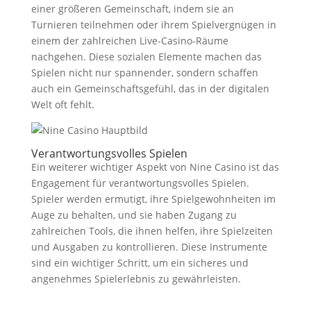
einer größeren Gemeinschaft, indem sie an
Turnieren teilnehmen oder ihrem Spielvergnügen in
einem der zahlreichen Live-Casino-Räume
nachgehen. Diese sozialen Elemente machen das
Spielen nicht nur spannender, sondern schaffen
auch ein Gemeinschaftsgefühl, das in der digitalen
Welt oft fehlt.
Verantwortungsvolles Spielen
Ein weiterer wichtiger Aspekt von Nine Casino ist das
Engagement für verantwortungsvolles Spielen.
Spieler werden ermutigt, ihre Spielgewohnheiten im
Auge zu behalten, und sie haben Zugang zu
zahlreichen Tools, die ihnen helfen, ihre Spielzeiten
und Ausgaben zu kontrollieren. Diese Instrumente
sind ein wichtiger Schritt, um ein sicheres und
angenehmes Spielerlebnis zu gewährleisten.