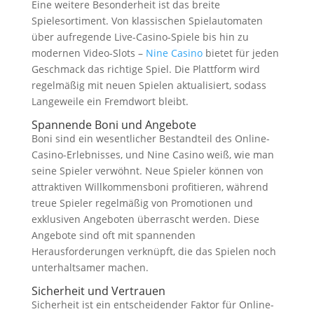
Eine weitere Besonderheit ist das breite
Spielesortiment. Von klassischen Spielautomaten
über aufregende Live-Casino-Spiele bis hin zu
modernen Video-Slots –
Nine Casino
bietet für jeden
Geschmack das richtige Spiel. Die Plattform wird
regelmäßig mit neuen Spielen aktualisiert, sodass
Langeweile ein Fremdwort bleibt.
Spannende Boni und Angebote
Boni sind ein wesentlicher Bestandteil des Online-
Casino-Erlebnisses, und Nine Casino weiß, wie man
seine Spieler verwöhnt. Neue Spieler können von
attraktiven Willkommensboni profitieren, während
treue Spieler regelmäßig von Promotionen und
exklusiven Angeboten überrascht werden. Diese
Angebote sind oft mit spannenden
Herausforderungen verknüpft, die das Spielen noch
unterhaltsamer machen.
Sicherheit und Vertrauen
Sicherheit ist ein entscheidender Faktor für Online-