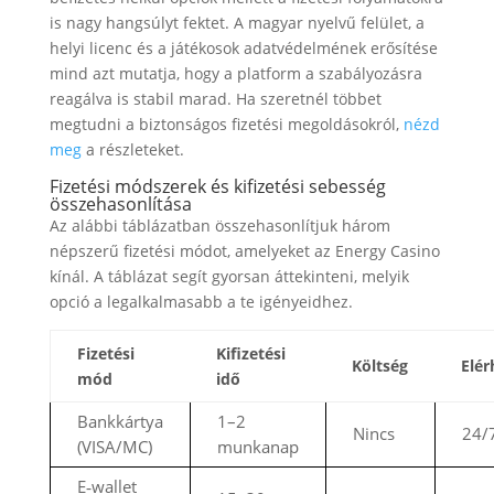
is nagy hangsúlyt fektet. A magyar nyelvű felület, a
helyi licenc és a játékosok adatvédelmének erősítése
mind azt mutatja, hogy a platform a szabályozásra
reagálva is stabil marad. Ha szeretnél többet
megtudni a biztonságos fizetési megoldásokról,
nézd
meg
a részleteket.
Fizetési módszerek és kifizetési sebesség
összehasonlítása
Az alábbi táblázatban összehasonlítjuk három
népszerű fizetési módot, amelyeket az Energy Casino
kínál. A táblázat segít gyorsan áttekinteni, melyik
opció a legalkalmasabb a te igényeidhez.
Fizetési
Kifizetési
Költség
Elér
mód
idő
Bankkártya
1–2
Nincs
24/
(VISA/MC)
munkanap
E‑wallet