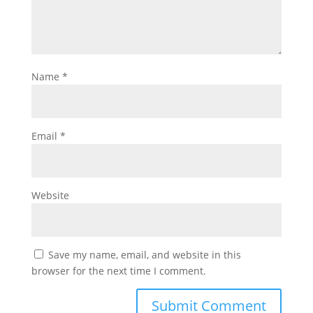
Name
*
Email
*
Website
Save my name, email, and website in this
browser for the next time I comment.