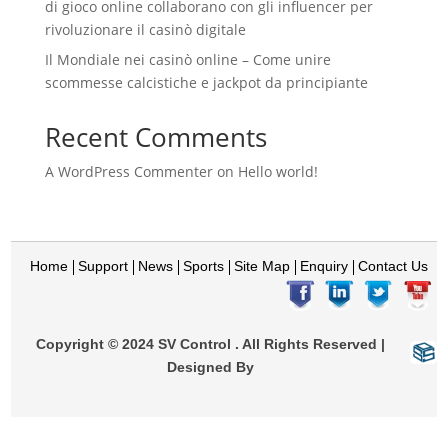
di gioco online collaborano con gli influencer per
rivoluzionare il casinò digitale
Il Mondiale nei casinò online – Come unire
scommesse calcistiche e jackpot da principiante
Recent Comments
A WordPress Commenter
on
Hello world!
Home
Support
News
Sports
Site Map
Enquiry
Contact Us
Copyright © 2024 SV Control . All Rights Reserved |
Designed By