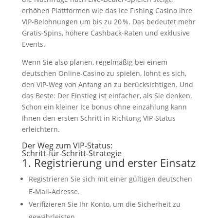
erhöhen Plattformen wie das Ice Fishing Casino ihre
VIP‑Belohnungen um bis zu 20 %. Das bedeutet mehr
Gratis‑Spins, höhere Cashback‑Raten und exklusive
Events.
Wenn Sie also planen, regelmäßig bei einem
deutschen Online‑Casino zu spielen, lohnt es sich,
den VIP‑Weg von Anfang an zu berücksichtigen. Und
das Beste: Der Einstieg ist einfacher, als Sie denken.
Schon ein kleiner Ice bonus ohne einzahlung kann
Ihnen den ersten Schritt in Richtung VIP‑Status
erleichtern.
Der Weg zum VIP‑Status:
Schritt‑für‑Schritt‑Strategie
1. Registrierung und erster Einsatz
Registrieren Sie sich mit einer gültigen deutschen
E‑Mail‑Adresse.
Verifizieren Sie Ihr Konto, um die Sicherheit zu
gewährleisten.