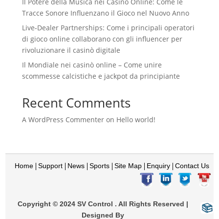
Il Potere della Musica nei Casinò Online: Come le
Tracce Sonore Influenzano il Gioco nel Nuovo Anno
Live‑Dealer Partnerships: Come i principali operatori
di gioco online collaborano con gli influencer per
rivoluzionare il casinò digitale
Il Mondiale nei casinò online – Come unire
scommesse calcistiche e jackpot da principiante
Recent Comments
A WordPress Commenter
on
Hello world!
Home
Support
News
Sports
Site Map
Enquiry
Contact Us
Copyright © 2024 SV Control . All Rights Reserved |
Designed By