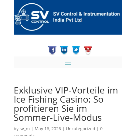
Exklusive VIP‑Vorteile im
Ice Fishing Casino: So
profitieren Sie im
Sommer‑Live‑Modus
by
sv_m
|
May 16, 2026
|
Uncategorized
|
0
comments