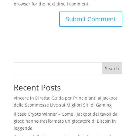
browser for the next time I comment.
Search
Recent Posts
Vincere in Diretta: Guida per Principianti ai Jackpot
delle Scommesse Live sui Migliori Siti di Gaming
Il caso Crypto Winner – Come i jackpot dei tavoli da
gioco hanno trasformato un giocatore di Bitcoin in
leggenda