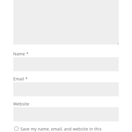
Name
*
Email
*
Website
Save my name, email, and website in this