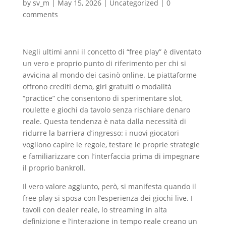
by
sv_m
|
May 15, 2026
|
Uncategorized
|
0
comments
Negli ultimi anni il concetto di “free play” è diventato
un vero e proprio punto di riferimento per chi si
avvicina al mondo dei casinò online. Le piattaforme
offrono crediti demo, giri gratuiti o modalità
“practice” che consentono di sperimentare slot,
roulette e giochi da tavolo senza rischiare denaro
reale. Questa tendenza è nata dalla necessità di
ridurre la barriera d’ingresso: i nuovi giocatori
vogliono capire le regole, testare le proprie strategie
e familiarizzare con l’interfaccia prima di impegnare
il proprio bankroll.
Il vero valore aggiunto, però, si manifesta quando il
free play si sposa con l’esperienza dei giochi live. I
tavoli con dealer reale, lo streaming in alta
definizione e l’interazione in tempo reale creano un