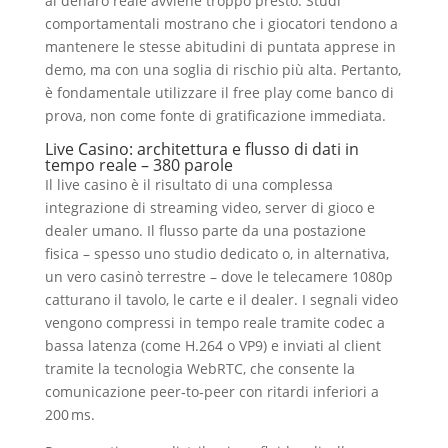
al denaro reale avviene troppo presto. Studi
comportamentali mostrano che i giocatori tendono a
mantenere le stesse abitudini di puntata apprese in
demo, ma con una soglia di rischio più alta. Pertanto,
è fondamentale utilizzare il free play come banco di
prova, non come fonte di gratificazione immediata.
Live Casino: architettura e flusso di dati in
tempo reale – 380 parole
Il live casino è il risultato di una complessa
integrazione di streaming video, server di gioco e
dealer umano. Il flusso parte da una postazione
fisica – spesso uno studio dedicato o, in alternativa,
un vero casinò terrestre – dove le telecamere 1080p
catturano il tavolo, le carte e il dealer. I segnali video
vengono compressi in tempo reale tramite codec a
bassa latenza (come H.264 o VP9) e inviati al client
tramite la tecnologia WebRTC, che consente la
comunicazione peer‑to‑peer con ritardi inferiori a
200 ms.