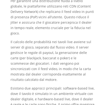
Per garantire una distribuzione fluida a livello
globale, le piattaforme utilizzano reti CDN (Content
Delivery Network) che replicano il feed video in punti
di presenza (PoP) vicini all’utente. Questo riduce il
jitter e assicura che il giocatore percepisca il dealer
in tempo reale, elemento cruciale per la fiducia nel
gioco.
Il calcolo delle probabilità nei tavoli live avviene sul
server di gioco, separato dal flusso video. Il server
gestisce le regole di payout, la generazione delle
carte (per blackjack, baccarat o poker) e le
scommesse dei giocatori. I dati vengono poi
sincronizzati con il feed video, in modo che la carta
mostrata dal dealer corrisponda esattamente al
risultato calcolato dal motore.
Esistono due approcci principali: software‑based live,
dove il tavolo è simulato in un ambiente virtuale con
dealer digitale, e hardware‑based live, dove il dealer
è reale e le carte sono fisiche. Il primo offre maggiore