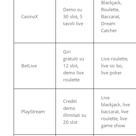
Blackjack,
Demo su
Roulette,
CasinoX
30 slot, 5
Baccarat,
tavoli live
Dream
Catcher
Giri
gratuiti su
Live roulette,
BetLive
12 slot,
live sic bo,
demo live
live poker
roulette
Live
Crediti
blackjack, live
demo
PlayStream
baccarat, live
illimitati su
roulette, live
20 slot
game show