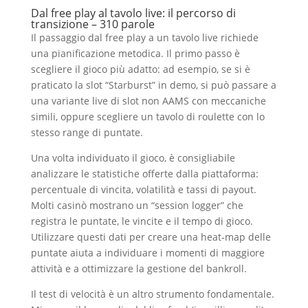
Dal free play al tavolo live: il percorso di
transizione – 310 parole
Il passaggio dal free play a un tavolo live richiede
una pianificazione metodica. Il primo passo è
scegliere il gioco più adatto: ad esempio, se si è
praticato la slot “Starburst” in demo, si può passare a
una variante live di slot non AAMS con meccaniche
simili, oppure scegliere un tavolo di roulette con lo
stesso range di puntate.
Una volta individuato il gioco, è consigliabile
analizzare le statistiche offerte dalla piattaforma:
percentuale di vincita, volatilità e tassi di payout.
Molti casinò mostrano un “session logger” che
registra le puntate, le vincite e il tempo di gioco.
Utilizzare questi dati per creare una heat‑map delle
puntate aiuta a individuare i momenti di maggiore
attività e a ottimizzare la gestione del bankroll.
Il test di velocità è un altro strumento fondamentale.