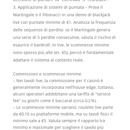
Applicazione di sistemi di puntata – Prova il
Martingale o il Fibonacci in una demo di blackjack
live con puntate minime di €1. Analizza la frequenza
delle sequenze di perdita: se il Martingale genera
una serie di 5 perdite consecutive, valuta il rischio di
esaurire il bankroll. In live, le scommesse minime
sono spesso più alte (es. €5), perciò è fondamentale
adattare il sistema al contesto reale.
Commissioni e scommesse minime
– Nei tavoli live, la commissione per il casinò è
generalmente incorporata nell’house edge; tuttavia,
alcuni operatori addebitano una tariffa di “service
fee” su giochi come il baccarat (circa 0,2 %).
– Le scommesse minime variano: roulette live parte
da €0,10 su piattaforme mobile, ma su tavoli fisici il
minimo sale a €5. Valuta sempre il rapporto tra
minimo e massimale per scegliere il tavolo più