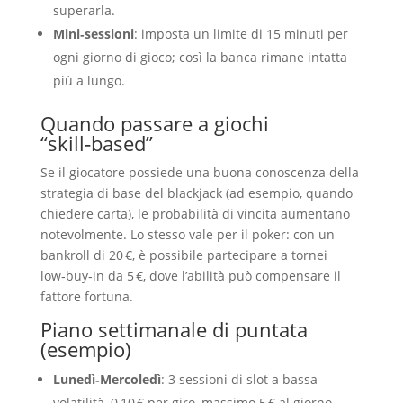
superarla.
Mini‑sessioni
: imposta un limite di 15 minuti per
ogni giorno di gioco; così la banca rimane intatta
più a lungo.
Quando passare a giochi
“skill‑based”
Se il giocatore possiede una buona conoscenza della
strategia di base del blackjack (ad esempio, quando
chiedere carta), le probabilità di vincita aumentano
notevolmente. Lo stesso vale per il poker: con un
bankroll di 20 €, è possibile partecipare a tornei
low‑buy‑in da 5 €, dove l’abilità può compensare il
fattore fortuna.
Piano settimanale di puntata
(esempio)
Lunedì‑Mercoledì
: 3 sessioni di slot a bassa
volatilità, 0,10 € per giro, massimo 5 € al giorno.