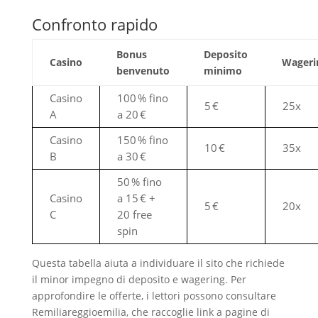
Confronto rapido
Bonus
Deposito
Casino
Wageri
benvenuto
minimo
Casino
100 % fino
5 €
25x
A
a 20 €
Casino
150 % fino
10 €
35x
B
a 30 €
50 % fino
Casino
a 15 € +
5 €
20x
C
20 free
spin
Questa tabella aiuta a individuare il sito che richiede
il minor impegno di deposito e wagering. Per
approfondire le offerte, i lettori possono consultare
Remiliareggioemilia, che raccoglie link a pagine di