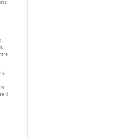
erta
o
iù
ntre
nta
ere
e il