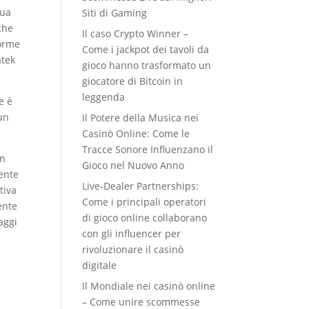
tua
Siti di Gaming
che
Il caso Crypto Winner –
forme
Come i jackpot dei tavoli da
atek
gioco hanno trasformato un
giocatore di Bitcoin in
leggenda
e è
cun
Il Potere della Musica nei
Casinò Online: Come le
Tracce Sonore Influenzano il
In
Gioco nel Nuovo Anno
mente
Live‑Dealer Partnerships:
tiva
Come i principali operatori
ente
di gioco online collaborano
aggi
con gli influencer per
rivoluzionare il casinò
–
digitale
Il Mondiale nei casinò online
– Come unire scommesse