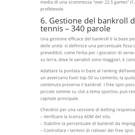
media di una scommessa “over 22.5 games” (1,85)
profittevole.
6. Gestione del bankroll 
tennis – 340 parole
Una gestione efficace del bankroll è la base per
delle unità: si definisce una percentuale fissa
prevedibili, come l’erba per i giocatori di ser
su terra, dove le variabili sono maggiori, è cons
Adattare la puntata in base al ranking dell’avve
un avversario fuori top‑50 su cemento, la quota
contenuta preserva il bankroll. I free spin poss
piccole somme su slot a tema sportivo, può rei
capitale principale.
Checklist per una sessione di betting responsa
– Verificare la licenza ADM del sito.
– Stabilire la percentuale di bankroll da impie
– Controllare i termini di rollover dei free spin.