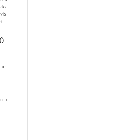
ndo
visi
er
00
one
 con