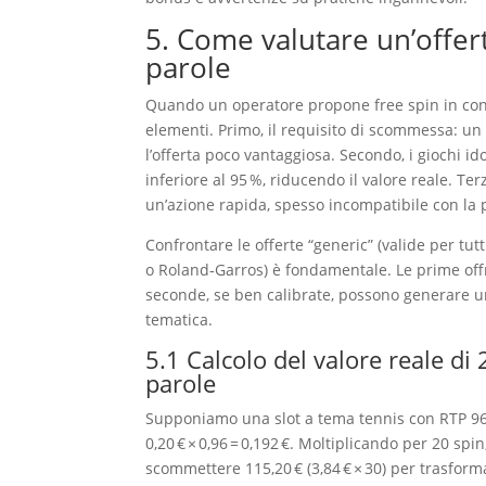
5. Come valutare un’offert
parole
Quando un operatore propone free spin in conne
elementi. Primo, il requisito di scommessa: un
l’offerta poco vantaggiosa. Secondo, i giochi id
inferiore al 95 %, riducendo il valore reale. Te
un’azione rapida, spesso incompatibile con la
Confrontare le offerte “generic” (valide per tut
o Roland‑Garros) è fondamentale. Le prime offro
seconde, se ben calibrate, possono generare un
tematica.
5.1 Calcolo del valore reale di
parole
Supponiamo una slot a tema tennis con RTP 96 %
0,20 € × 0,96 = 0,192 €. Moltiplicando per 20 spin
scommettere 115,20 € (3,84 € × 30) per trasfor