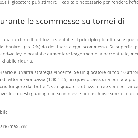
, il giocatore può stimare il capitale necessario per rendere l’off
durante le scommesse su tornei di
 una carriera di betting sostenibile. Il principio più diffuso è quell
 del bankroll (es. 2 %) da destinare a ogni scommessa. Su superfici p
ve‑and‑volley, è possibile aumentare leggermente la percentuale, me
igliabile ridurla.
rsario è un’altra strategia vincente. Se un giocatore di top‑10 affro
 di vittoria sarà bassa (1,30‑1,45); in questo caso, una puntata più
ono fungere da “buffer”: se il giocatore utilizza i free spin per vinc
nvestire questi guadagni in scommesse più rischiose senza intaccar
bile
gare (max 5 %).