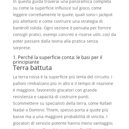
In questa guida troverai una panoramica completa
su come la superficie influisce sul gioco, come
leggere correttamente le quote, quali sono i jackpot
più allettanti e come costruire una strategia di
bankroll solida. Ogni sezione è pensata per fornire
consigli pratici, esempi concreti e risorse utili, così da
poter passare dalla teoria alla pratica senza
sorprese.
1. Perché la superficie conta: le basi per il
principiante
Terra battuta
La terra rossa è la superficie più lenta del circuito. I
palloni rimbalzano più in alto e il tempo di reazione
è maggiore, favorendo giocatori con grande
resistenza e capacità di costruire punti.
Scommettere su specialisti della terra, come Rafael
Nadal o Dominic Thiem, spesso porta a quote più
basse ma a una maggiore probabilità di vincita. I
giocatori di servizio potente hanno meno vantaggio;