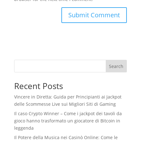
Search
Recent Posts
Vincere in Diretta: Guida per Principianti ai Jackpot
delle Scommesse Live sui Migliori Siti di Gaming
Il caso Crypto Winner – Come i jackpot dei tavoli da
gioco hanno trasformato un giocatore di Bitcoin in
leggenda
Il Potere della Musica nei Casinò Online: Come le