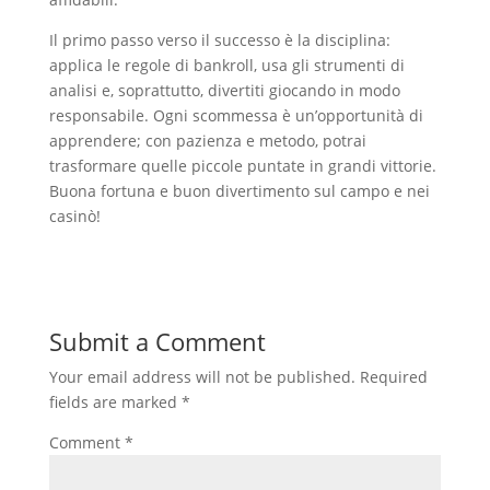
Il primo passo verso il successo è la disciplina:
applica le regole di bankroll, usa gli strumenti di
analisi e, soprattutto, divertiti giocando in modo
responsabile. Ogni scommessa è un’opportunità di
apprendere; con pazienza e metodo, potrai
trasformare quelle piccole puntate in grandi vittorie.
Buona fortuna e buon divertimento sul campo e nei
casinò!
Submit a Comment
Your email address will not be published.
Required
fields are marked
*
Comment
*