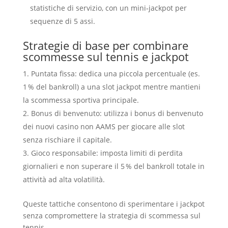
statistiche di servizio, con un mini‑jackpot per
sequenze di 5 assi.
Strategie di base per combinare
scommesse sul tennis e jackpot
Puntata fissa: dedica una piccola percentuale (es.
1 % del bankroll) a una slot jackpot mentre mantieni
la scommessa sportiva principale.
Bonus di benvenuto: utilizza i bonus di benvenuto
dei nuovi casino non AAMS per giocare alle slot
senza rischiare il capitale.
Gioco responsabile: imposta limiti di perdita
giornalieri e non superare il 5 % del bankroll totale in
attività ad alta volatilità.
Queste tattiche consentono di sperimentare i jackpot
senza compromettere la strategia di scommessa sul
tennis.