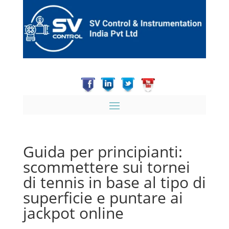
Guida per principianti:
scommettere sui tornei
di tennis in base al tipo di
superficie e puntare ai
jackpot online