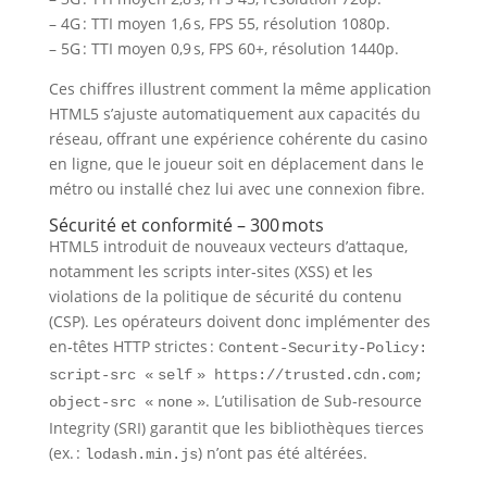
– 4G : TTI moyen 1,6 s, FPS 55, résolution 1080p.
– 5G : TTI moyen 0,9 s, FPS 60+, résolution 1440p.
Ces chiffres illustrent comment la même application
HTML5 s’ajuste automatiquement aux capacités du
réseau, offrant une expérience cohérente du casino
en ligne, que le joueur soit en déplacement dans le
métro ou installé chez lui avec une connexion fibre.
Sécurité et conformité – 300 mots
HTML5 introduit de nouveaux vecteurs d’attaque,
notamment les scripts inter‑sites (XSS) et les
violations de la politique de sécurité du contenu
(CSP). Les opérateurs doivent donc implémenter des
en‑têtes HTTP strictes :
Content‑Security‑Policy:
script-src « self » https://trusted.cdn.com;
. L’utilisation de Sub‑resource
object-src « none »
Integrity (SRI) garantit que les bibliothèques tierces
(ex. :
) n’ont pas été altérées.
lodash.min.js