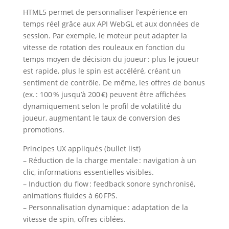
HTML5 permet de personnaliser l’expérience en
temps réel grâce aux API WebGL et aux données de
session. Par exemple, le moteur peut adapter la
vitesse de rotation des rouleaux en fonction du
temps moyen de décision du joueur : plus le joueur
est rapide, plus le spin est accéléré, créant un
sentiment de contrôle. De même, les offres de bonus
(ex. : 100 % jusqu’à 200 €) peuvent être affichées
dynamiquement selon le profil de volatilité du
joueur, augmentant le taux de conversion des
promotions.
Principes UX appliqués (bullet list)
– Réduction de la charge mentale : navigation à un
clic, informations essentielles visibles.
– Induction du flow : feedback sonore synchronisé,
animations fluides à 60 FPS.
– Personnalisation dynamique : adaptation de la
vitesse de spin, offres ciblées.