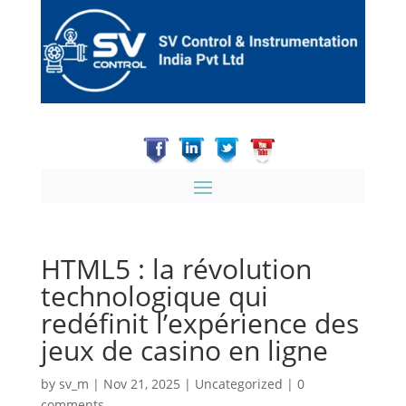
HTML5 : la révolution
technologique qui
redéfinit l’expérience des
jeux de casino en ligne
by
sv_m
|
Nov 21, 2025
|
Uncategorized
|
0
comments