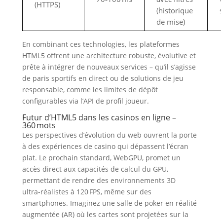
(HTTPS)
(historique
de mise)
En combinant ces technologies, les plateformes
HTML5 offrent une architecture robuste, évolutive et
prête à intégrer de nouveaux services – qu’il s’agisse
de paris sportifs en direct ou de solutions de jeu
responsable, comme les limites de dépôt
configurables via l’API de profil joueur.
Futur d’HTML5 dans les casinos en ligne –
360 mots
Les perspectives d’évolution du web ouvrent la porte
à des expériences de casino qui dépassent l’écran
plat. Le prochain standard, WebGPU, promet un
accès direct aux capacités de calcul du GPU,
permettant de rendre des environnements 3D
ultra‑réalistes à 120 FPS, même sur des
smartphones. Imaginez une salle de poker en réalité
augmentée (AR) où les cartes sont projetées sur la