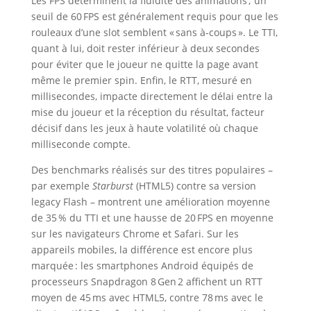
Les FPS déterminent la fluidité des animations ; un
seuil de 60 FPS est généralement requis pour que les
rouleaux d’une slot semblent « sans à-coups ». Le TTI,
quant à lui, doit rester inférieur à deux secondes
pour éviter que le joueur ne quitte la page avant
même le premier spin. Enfin, le RTT, mesuré en
millisecondes, impacte directement le délai entre la
mise du joueur et la réception du résultat, facteur
décisif dans les jeux à haute volatilité où chaque
milliseconde compte.
Des benchmarks réalisés sur des titres populaires –
par exemple
Starburst
(HTML5) contre sa version
legacy Flash – montrent une amélioration moyenne
de 35 % du TTI et une hausse de 20 FPS en moyenne
sur les navigateurs Chrome et Safari. Sur les
appareils mobiles, la différence est encore plus
marquée : les smartphones Android équipés de
processeurs Snapdragon 8 Gen 2 affichent un RTT
moyen de 45 ms avec HTML5, contre 78 ms avec le