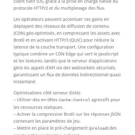
client natif iOS, grâce à la prise en charge native du
protocole HTTP/2 et du multiplexage des flux.
Les opérateurs peuvent accentuer ces gains en
déployant des réseaux de diffusion de contenu
(CDN) géo‑optimisés, en compressant les assets avec
Brotli et en activant HTTP/3 (QUIC) pour réduire la
latence de la couche transport. Une configuration
typique combine un CDN Edge qui sert le JavaScript
et les textures, tandis que le serveur d’applications
gère les appels d’API via des websockets sécurisés,
garantissant un flux de données bidirectionnel quasi
instantané.
Optimisations côté serveur (liste)
– Utiliser des en‑têtes
agressifs pour
Cache‑Control
les ressources statiques.
– Activer la compression Brotli sur les réponses JSON
contenant les paramètres de jeu.
– Mettre en place le pré‑chargement (
) des
preload