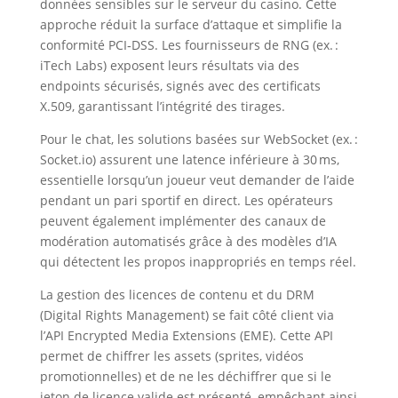
données sensibles sur le serveur du casino. Cette
approche réduit la surface d’attaque et simplifie la
conformité PCI‑DSS. Les fournisseurs de RNG (ex. :
iTech Labs) exposent leurs résultats via des
endpoints sécurisés, signés avec des certificats
X.509, garantissant l’intégrité des tirages.
Pour le chat, les solutions basées sur WebSocket (ex. :
Socket.io) assurent une latence inférieure à 30 ms,
essentielle lorsqu’un joueur veut demander de l’aide
pendant un pari sportif en direct. Les opérateurs
peuvent également implémenter des canaux de
modération automatisés grâce à des modèles d’IA
qui détectent les propos inappropriés en temps réel.
La gestion des licences de contenu et du DRM
(Digital Rights Management) se fait côté client via
l’API Encrypted Media Extensions (EME). Cette API
permet de chiffrer les assets (sprites, vidéos
promotionnelles) et de ne les déchiffrer que si le
jeton de licence valide est présenté, empêchant ainsi