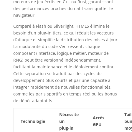
moteurs de jeu écrits en C++ ou Rust, garantissant
des performances proches du natif sans quitter le
navigateur.
Comparé à Flash ou Silverlight, HTML5 élimine le
besoin d’un plug‑in tiers, ce qui réduit les vecteurs
d’attaque et simplifie la distribution des mises à jour.
La modularité du code s’en ressent : chaque
composant (interface, logique métier, moteur de
RNG) peut être versionné indépendamment,
facilitant la maintenance et le déploiement continu.
Cette séparation se traduit par des cycles de
développement plus courts et par une capacité à
intégrer rapidement de nouvelles fonctionnalités,
comme les paris sportifs en temps réel ou les bonus
de dépôt adaptatifs.
Nécessite
Tail
Accès
Technologie
un
bun
GPU
plug‑in
mo