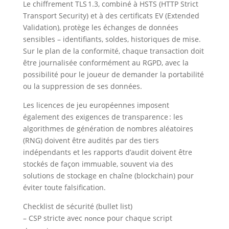
Le chiffrement TLS 1.3, combiné à HSTS (HTTP Strict
Transport Security) et à des certificats EV (Extended
Validation), protège les échanges de données
sensibles – identifiants, soldes, historiques de mise.
Sur le plan de la conformité, chaque transaction doit
être journalisée conformément au RGPD, avec la
possibilité pour le joueur de demander la portabilité
ou la suppression de ses données.
Les licences de jeu européennes imposent
également des exigences de transparence : les
algorithmes de génération de nombres aléatoires
(RNG) doivent être audités par des tiers
indépendants et les rapports d’audit doivent être
stockés de façon immuable, souvent via des
solutions de stockage en chaîne (blockchain) pour
éviter toute falsification.
Checklist de sécurité (bullet list)
– CSP stricte avec
pour chaque script
nonce