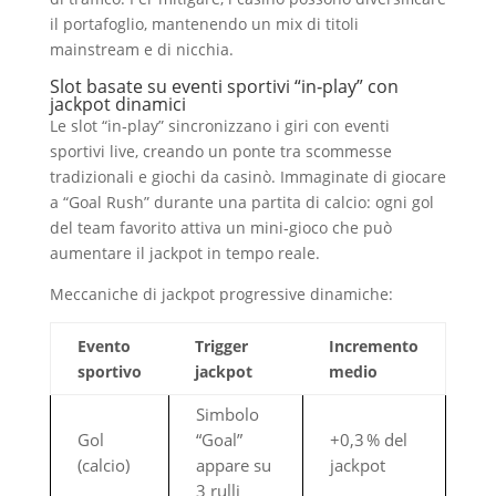
il portafoglio, mantenendo un mix di titoli
mainstream e di nicchia.
Slot basate su eventi sportivi “in‑play” con
jackpot dinamici
Le slot “in‑play” sincronizzano i giri con eventi
sportivi live, creando un ponte tra scommesse
tradizionali e giochi da casinò. Immaginate di giocare
a “Goal Rush” durante una partita di calcio: ogni gol
del team favorito attiva un mini‑gioco che può
aumentare il jackpot in tempo reale.
Meccaniche di jackpot progressive dinamiche:
Evento
Trigger
Incremento
sportivo
jackpot
medio
Simbolo
Gol
“Goal”
+0,3 % del
(calcio)
appare su
jackpot
3 rulli