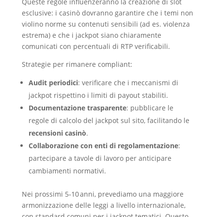
Queste regole influenzeranno la creazione di slot
esclusive: i casinò dovranno garantire che i temi non
violino norme su contenuti sensibili (ad es. violenza
estrema) e che i jackpot siano chiaramente
comunicati con percentuali di RTP verificabili.
Strategie per rimanere compliant:
Audit periodici
: verificare che i meccanismi di
jackpot rispettino i limiti di payout stabiliti.
Documentazione trasparente
: pubblicare le
regole di calcolo del jackpot sul sito, facilitando le
recensioni casinò
.
Collaborazione con enti di regolamentazione
:
partecipare a tavole di lavoro per anticipare
cambiamenti normativi.
Nei prossimi 5‑10 anni, prevediamo una maggiore
armonizzazione delle leggi a livello internazionale,
con standard comuni per i jackpot tematici. Questo