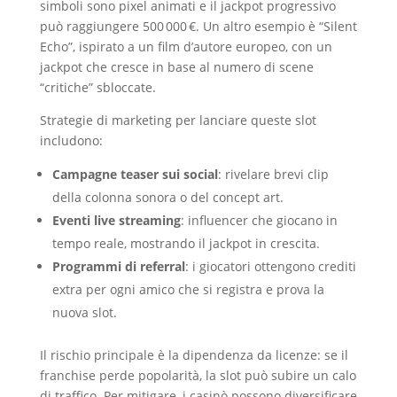
simboli sono pixel animati e il jackpot progressivo
può raggiungere 500 000 €. Un altro esempio è “Silent
Echo”, ispirato a un film d’autore europeo, con un
jackpot che cresce in base al numero di scene
“critiche” sbloccate.
Strategie di marketing per lanciare queste slot
includono:
Campagne teaser sui social
: rivelare brevi clip
della colonna sonora o del concept art.
Eventi live streaming
: influencer che giocano in
tempo reale, mostrando il jackpot in crescita.
Programmi di referral
: i giocatori ottengono crediti
extra per ogni amico che si registra e prova la
nuova slot.
Il rischio principale è la dipendenza da licenze: se il
franchise perde popolarità, la slot può subire un calo
di traffico. Per mitigare, i casinò possono diversificare