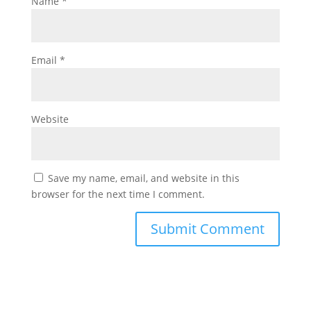
Name
*
Email
*
Website
Save my name, email, and website in this
browser for the next time I comment.