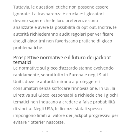
Tuttavia, le questioni etiche non possono essere
ignorate. La trasparenza è cruciale: i giocatori
devono sapere che le loro preferenze sono
analizzate e avere la possibilità di opt‑out. Inoltre, le
autorità richiederanno audit regolari per verificare
che gli algoritmi non favoriscano pratiche di gioco
problematiche.
Prospettive normative e il futuro dei jackpot
tematici
Le normative sul gioco d’azzardo stanno evolvendo
rapidamente, soprattutto in Europa e negli Stati
Uniti, dove le autorità mirano a proteggere i
consumatori senza soffocare l’innovazione. In UE, la
Direttiva sul Gioco Responsabile richiede che i giochi
tematici non inducano a credere a false probabilità
di vincita. Negli USA, le licenze statali spesso
impongono limiti al valore dei jackpot progressivi per
evitare “lotterie” nascoste.