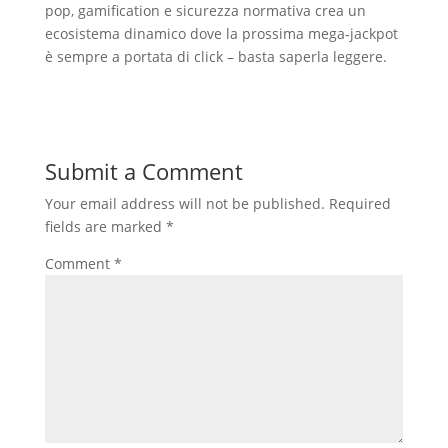
pop, gamification e sicurezza normativa crea un
ecosistema dinamico dove la prossima mega‑jackpot
è sempre a portata di click – basta saperla leggere.
Submit a Comment
Your email address will not be published.
Required
fields are marked
*
Comment
*