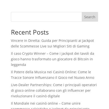
Search
Recent Posts
Vincere in Diretta: Guida per Principianti ai Jackpot
delle Scommesse Live sui Migliori Siti di Gaming
Il caso Crypto Winner – Come i jackpot dei tavoli da
gioco hanno trasformato un giocatore di Bitcoin in
leggenda
Il Potere della Musica nei Casinò Online: Come le
Tracce Sonore Influenzano il Gioco nel Nuovo Anno
Live‑Dealer Partnerships: Come i principali operatori
di gioco online collaborano con gli influencer per
rivoluzionare il casinò digitale
Il Mondiale nei casinò online – Come unire
scommesse calcistiche e jackpot da principiante