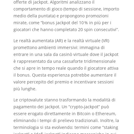
offerte di jackpot. Algoritmi analizzano il
comportamento di gioco (tempo di sessione, importo
medio della puntata) e propongono promozioni
mirate, come “bonus jackpot del 10 % in più per i
giocatori che hanno completato 20 spin consecutivi”.
Le realtà aumentata (AR) e la realtà virtuale (VR)
promettono ambienti immersivi: immagina di
entrare in una sala da casinò virtuale dove il jackpot
è rappresentato da una cassaforte tridimensionale
che si apre in tempo reale quando il giocatore attiva
il bonus. Questa esperienza potrebbe aumentare il
valore percepito del premio e incentivare sessioni
più lunghe.
Le criptovalute stanno trasformando la modalità di
pagamento dei jackpot. Un “crypto‑jackpot” può
essere erogato direttamente in Bitcoin o Ethereum,
eliminando i tempi di prelievo tradizionali. Inoltre, la
terminologia si sta evolvendo: termini come “staking