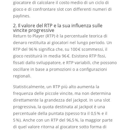
giocatore di calcolare il costo medio di un ciclo di
gioco e di confrontare slot con differenti numeri di
paylines.
2. Il valore del RTP e la sua influenza sulle
vincite progressive
Return to Player (RTP) è la percentuale teorica di
denaro restituita ai giocatori nel lungo periodo. Un
RTP del 96 % significa che, su 100 € scommessi, il
gioco restituirà in media 96 €. Esistono RTP fissi,
fissati dallo sviluppatore, e RTP variabili, che possono
oscillare in base a promozioni o a configurazioni
regionali.
Statisticalmente, un RTP più alto aumenta la
frequenza delle piccole vincite, ma non determina
direttamente la grandezza del jackpot. In una slot
progressiva, la quota destinata al jackpot è una
percentuale della puntata (spesso tra il 0,5 % e il
5 %). Anche con un RTP del 96,5 %, la maggior parte
di quel valore ritorna al giocatore sotto forma di