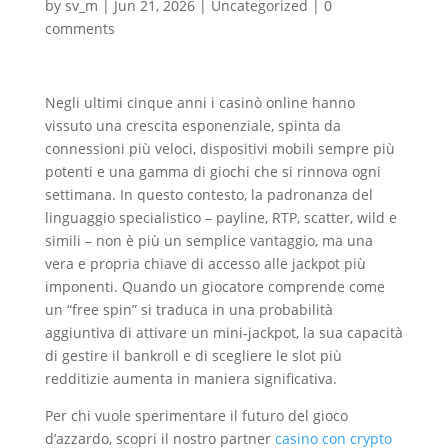
by
sv_m
|
Jun 21, 2026
|
Uncategorized
|
0
comments
Negli ultimi cinque anni i casinò online hanno
vissuto una crescita esponenziale, spinta da
connessioni più veloci, dispositivi mobili sempre più
potenti e una gamma di giochi che si rinnova ogni
settimana. In questo contesto, la padronanza del
linguaggio specialistico – payline, RTP, scatter, wild e
simili – non è più un semplice vantaggio, ma una
vera e propria chiave di accesso alle jackpot più
imponenti. Quando un giocatore comprende come
un “free spin” si traduca in una probabilità
aggiuntiva di attivare un mini‑jackpot, la sua capacità
di gestire il bankroll e di scegliere le slot più
redditizie aumenta in maniera significativa.
Per chi vuole sperimentare il futuro del gioco
d’azzardo, scopri il nostro partner
casino con crypto