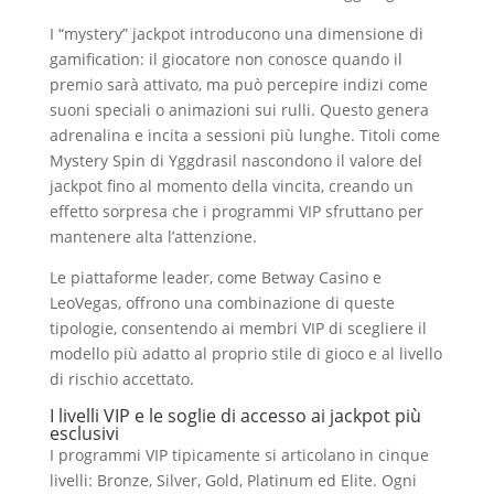
I “mystery” jackpot introducono una dimensione di
gamification: il giocatore non conosce quando il
premio sarà attivato, ma può percepire indizi come
suoni speciali o animazioni sui rulli. Questo genera
adrenalina e incita a sessioni più lunghe. Titoli come
Mystery Spin di Yggdrasil nascondono il valore del
jackpot fino al momento della vincita, creando un
effetto sorpresa che i programmi VIP sfruttano per
mantenere alta l’attenzione.
Le piattaforme leader, come Betway Casino e
LeoVegas, offrono una combinazione di queste
tipologie, consentendo ai membri VIP di scegliere il
modello più adatto al proprio stile di gioco e al livello
di rischio accettato.
I livelli VIP e le soglie di accesso ai jackpot più
esclusivi
I programmi VIP tipicamente si articolano in cinque
livelli: Bronze, Silver, Gold, Platinum ed Elite. Ogni