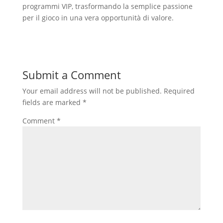
programmi VIP, trasformando la semplice passione
per il gioco in una vera opportunità di valore.
Submit a Comment
Your email address will not be published.
Required
fields are marked
*
Comment
*