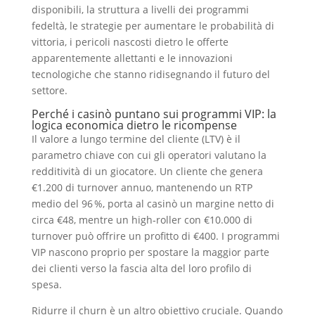
disponibili, la struttura a livelli dei programmi
fedeltà, le strategie per aumentare le probabilità di
vittoria, i pericoli nascosti dietro le offerte
apparentemente allettanti e le innovazioni
tecnologiche che stanno ridisegnando il futuro del
settore.
Perché i casinò puntano sui programmi VIP: la
logica economica dietro le ricompense
Il valore a lungo termine del cliente (LTV) è il
parametro chiave con cui gli operatori valutano la
redditività di un giocatore. Un cliente che genera
€1.200 di turnover annuo, mantenendo un RTP
medio del 96 %, porta al casinò un margine netto di
circa €48, mentre un high‑roller con €10.000 di
turnover può offrire un profitto di €400. I programmi
VIP nascono proprio per spostare la maggior parte
dei clienti verso la fascia alta del loro profilo di
spesa.
Ridurre il churn è un altro obiettivo cruciale. Quando