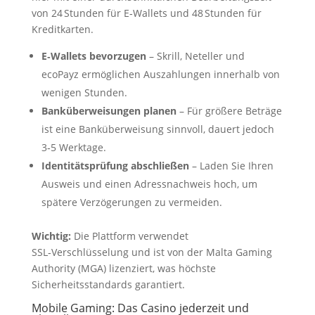
von 24 Stunden für E‑Wallets und 48 Stunden für
Kreditkarten.
E‑Wallets bevorzugen
– Skrill, Neteller und
ecoPayz ermöglichen Auszahlungen innerhalb von
wenigen Stunden.
Banküberweisungen planen
– Für größere Beträge
ist eine Banküberweisung sinnvoll, dauert jedoch
3‑5 Werktage.
Identitätsprüfung abschließen
– Laden Sie Ihren
Ausweis und einen Adressnachweis hoch, um
spätere Verzögerungen zu vermeiden.
Wichtig:
Die Plattform verwendet
SSL‑Verschlüsselung und ist von der Malta Gaming
Authority (MGA) lizenziert, was höchste
Sicherheitsstandards garantiert.
Mobile Gaming: Das Casino jederzeit und