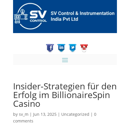
Insider‑Strategien für den
Erfolg im BillionaireSpin
Casino
by
sv_m
|
Jun 13, 2025
|
Uncategorized
|
0
comments