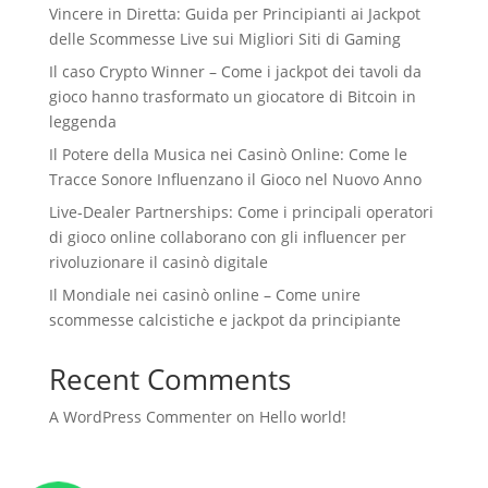
Vincere in Diretta: Guida per Principianti ai Jackpot
delle Scommesse Live sui Migliori Siti di Gaming
Il caso Crypto Winner – Come i jackpot dei tavoli da
gioco hanno trasformato un giocatore di Bitcoin in
leggenda
Il Potere della Musica nei Casinò Online: Come le
Tracce Sonore Influenzano il Gioco nel Nuovo Anno
Live‑Dealer Partnerships: Come i principali operatori
di gioco online collaborano con gli influencer per
rivoluzionare il casinò digitale
Il Mondiale nei casinò online – Come unire
scommesse calcistiche e jackpot da principiante
Recent Comments
A WordPress Commenter
on
Hello world!