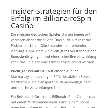
Insider‑Strategien für den
Erfolg im BillionaireSpin
Casino
Die meisten deutschen Spieler starten begeistert,
verlieren aber schnell den Überblick. Oft liegt das
Problem nicht am Glück, sondern an fehlender
Planung. Ohne klare Ziele, ein gutes Verständnis der
Bonusbedingungen und einer schnellen Auszahlung
kann das Spielerlebnis schnell frustrierend werden.
Wichtige Erkenntnis:
Laut einer aktuellen
Marktanalyse bevorzugen 62 % der aktiven Spieler
Plattformen, die transparente Bonusbedingungen
und rasche Auszahlungen bieten.
Ein Beispiel dafür ist das BillionaireSpin Casino, das
mit einem Willkommensbonus und einem Bonus
ohne Einzahlung punktet. Wer bereits in den ersten