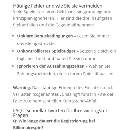
Häufige Fehler und wie Sie sie vermeiden
Viele Spieler verlieren Geld, weil sie grundlegende
Prinzipien ignorieren. Hier sind die drei häufigsten
Stolperfallen und die Gegenmaßnahmen:
Unklare Bonusbedingungen
– Lesen Sie immer
das Kleingedruckte.
Unkontrolliertes Spielbudget
– Setzen Sie sich ein
tägliches Limit und halten Sie sich daran.
Ignorieren der Auszahlungszeiten
– Wählen Sie
Zahlungsmethoden, die zu Ihrem Spielstil passen.
Warning:
Das ständige Erhöhen des Einsatzes nach
Verlusten (sogenanntes „Chasing“) führt in 78 % der
Fälle zu einem schnellen Kontostand‑Abfall.
FAQ – Schnellantworten für Ihre wichtigsten
Fragen
Q: Wie lange dauert die Registrierung bei
Billionairespin?