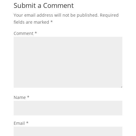
Submit a Comment
Your email address will not be published.
Required
fields are marked
*
Comment
*
Name
*
Email
*