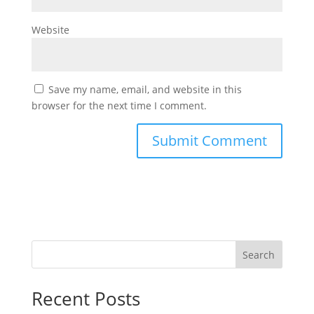
Website
Save my name, email, and website in this
browser for the next time I comment.
Search
Recent Posts