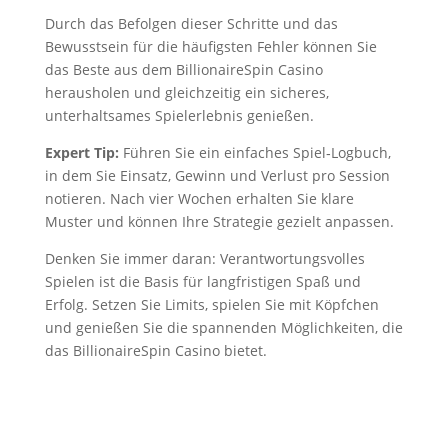
Durch das Befolgen dieser Schritte und das
Bewusstsein für die häufigsten Fehler können Sie
das Beste aus dem BillionaireSpin Casino
herausholen und gleichzeitig ein sicheres,
unterhaltsames Spielerlebnis genießen.
Expert Tip:
Führen Sie ein einfaches Spiel‑Logbuch,
in dem Sie Einsatz, Gewinn und Verlust pro Session
notieren. Nach vier Wochen erhalten Sie klare
Muster und können Ihre Strategie gezielt anpassen.
Denken Sie immer daran: Verantwortungsvolles
Spielen ist die Basis für langfristigen Spaß und
Erfolg. Setzen Sie Limits, spielen Sie mit Köpfchen
und genießen Sie die spannenden Möglichkeiten, die
das BillionaireSpin Casino bietet.