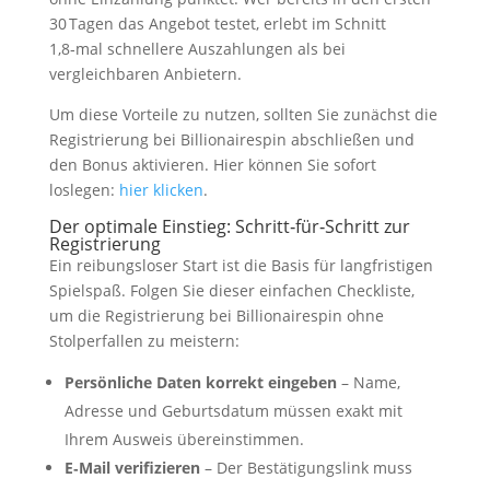
30 Tagen das Angebot testet, erlebt im Schnitt
1,8‑mal schnellere Auszahlungen als bei
vergleichbaren Anbietern.
Um diese Vorteile zu nutzen, sollten Sie zunächst die
Registrierung bei Billionairespin abschließen und
den Bonus aktivieren. Hier können Sie sofort
loslegen:
hier klicken
.
Der optimale Einstieg: Schritt‑für‑Schritt zur
Registrierung
Ein reibungsloser Start ist die Basis für langfristigen
Spielspaß. Folgen Sie dieser einfachen Checkliste,
um die Registrierung bei Billionairespin ohne
Stolperfallen zu meistern:
Persönliche Daten korrekt eingeben
– Name,
Adresse und Geburtsdatum müssen exakt mit
Ihrem Ausweis übereinstimmen.
E‑Mail verifizieren
– Der Bestätigungslink muss