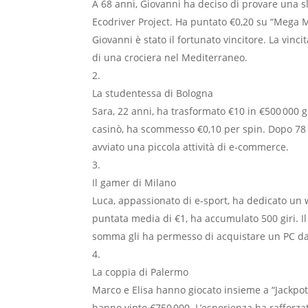
A 68 anni, Giovanni ha deciso di provare una s
Ecodriver Project. Ha puntato €0,20 su “Mega Mo
Giovanni è stato il fortunato vincitore. La vinc
di una crociera nel Mediterraneo.
La studentessa di Bologna
Sara, 22 anni, ha trasformato €10 in €500 000 
casinò, ha scommesso €0,10 per spin. Dopo 78 gir
avviato una piccola attività di e‑commerce.
Il gamer di Milano
Luca, appassionato di e‑sport, ha dedicato un
puntata media di €1, ha accumulato 500 giri. Il 
somma gli ha permesso di acquistare un PC da 
La coppia di Palermo
Marco e Elisa hanno giocato insieme a “Jackpo
hanno vinto €750 000. L’esperienza ha rafforzato