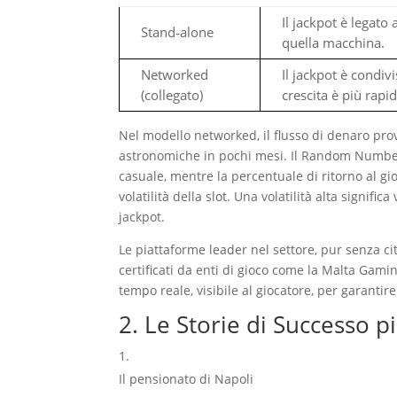
Il jackpot è legato 
Stand‑alone
quella macchina.
Networked
Il jackpot è condivi
(collegato)
crescita è più rapid
Nel modello networked, il flusso di denaro prov
astronomiche in pochi mesi. Il Random Number
casuale, mentre la percentuale di ritorno al gi
volatilità della slot. Una volatilità alta signif
jackpot.
Le piattaforme leader nel settore, pur senza c
certificati da enti di gioco come la Malta Gam
tempo reale, visibile al giocatore, per garantir
2. Le Storie di Successo pi
Il pensionato di Napoli