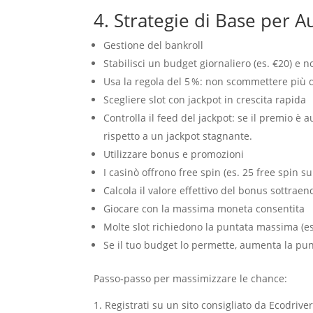
4. Strategie di Base per 
Gestione del bankroll
Stabilisci un budget giornaliero (es. €20) e 
Usa la regola del 5 %: non scommettere più d
Scegliere slot con jackpot in crescita rapida
Controlla il feed del jackpot: se il premio è a
rispetto a un jackpot stagnante.
Utilizzare bonus e promozioni
I casinò offrono free spin (es. 25 free spin 
Calcola il valore effettivo del bonus sottrae
Giocare con la massima moneta consentita
Molte slot richiedono la puntata massima (es. 
Se il tuo budget lo permette, aumenta la punt
Passo‑passo per massimizzare le chance:
Registrati su un sito consigliato da Ecodriver