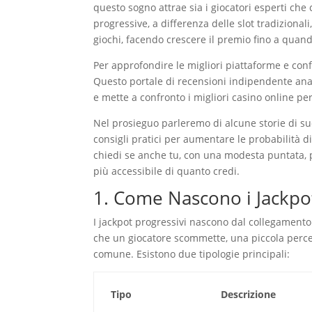
questo sogno attrae sia i giocatori esperti che c
progressive, a differenza delle slot tradizion
giochi, facendo crescere il premio fino a quan
Per approfondire le migliori piattaforme e confro
Questo portale di recensioni indipendente anali
e mette a confronto i migliori casino online per
Nel prosieguo parleremo di alcune storie di suc
consigli pratici per aumentare le probabilità di
chiedi se anche tu, con una modesta puntata, pu
più accessibile di quanto credi.
1. Come Nascono i Jackpot
I jackpot progressivi nascono dal collegamento
che un giocatore scommette, una piccola percen
comune. Esistono due tipologie principali:
Tipo
Descrizione