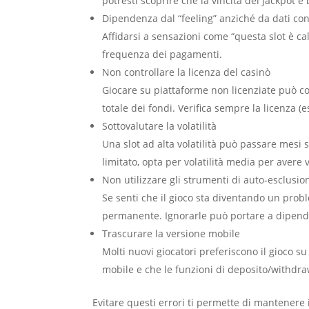
potresti scoprire che la vincita del jackpot è
Dipendenza dal “feeling” anziché da dati con
Affidarsi a sensazioni come “questa slot è cald
frequenza dei pagamenti.
Non controllare la licenza del casinò
Giocare su piattaforme non licenziate può co
totale dei fondi. Verifica sempre la licenza (
Sottovalutare la volatilità
Una slot ad alta volatilità può passare mesi 
limitato, opta per volatilità media per avere v
Non utilizzare gli strumenti di auto‑esclusio
Se senti che il gioco sta diventando un prob
permanente. Ignorarle può portare a dipen
Trascurare la versione mobile
Molti nuovi giocatori preferiscono il gioco s
mobile e che le funzioni di deposito/withdraw
Evitare questi errori ti permette di mantenere 