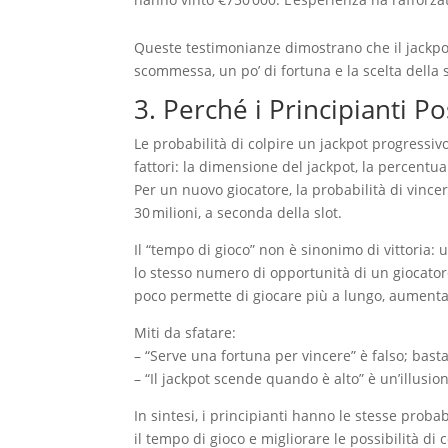
Queste testimonianze dimostrano che il jackpot
scommessa, un po’ di fortuna e la scelta della 
3. Perché i Principianti P
Le probabilità di colpire un jackpot progressiv
fattori: la dimensione del jackpot, la percentu
Per un nuovo giocatore, la probabilità di vincer
30 milioni, a seconda della slot.
Il “tempo di gioco” non è sinonimo di vittoria: 
lo stesso numero di opportunità di un giocator
poco permette di giocare più a lungo, aument
Miti da sfatare:
– “Serve una fortuna per vincere” è falso; bast
– “Il jackpot scende quando è alto” è un’illusi
In sintesi, i principianti hanno le stesse prob
il tempo di gioco e migliorare le possibilità di c