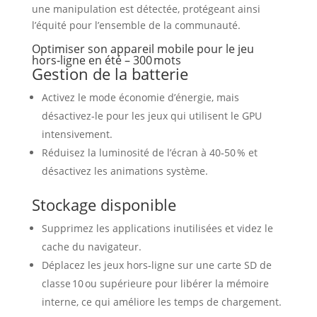
une manipulation est détectée, protégeant ainsi
l’équité pour l’ensemble de la communauté.
Optimiser son appareil mobile pour le jeu
hors‑ligne en été – 300 mots
Gestion de la batterie
Activez le mode économie d’énergie, mais
désactivez‑le pour les jeux qui utilisent le GPU
intensivement.
Réduisez la luminosité de l’écran à 40‑50 % et
désactivez les animations système.
Stockage disponible
Supprimez les applications inutilisées et videz le
cache du navigateur.
Déplacez les jeux hors‑ligne sur une carte SD de
classe 10 ou supérieure pour libérer la mémoire
interne, ce qui améliore les temps de chargement.