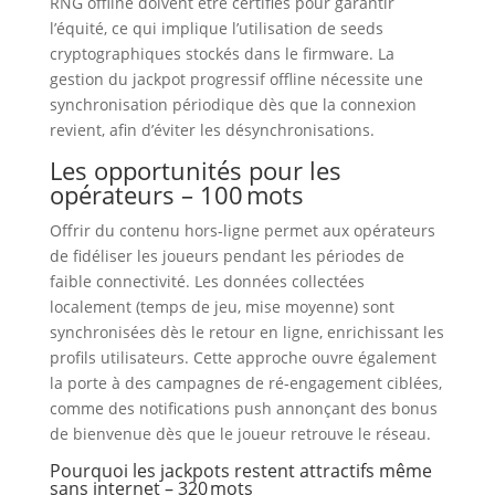
RNG offline doivent être certifiés pour garantir
l’équité, ce qui implique l’utilisation de seeds
cryptographiques stockés dans le firmware. La
gestion du jackpot progressif offline nécessite une
synchronisation périodique dès que la connexion
revient, afin d’éviter les désynchronisations.
Les opportunités pour les
opérateurs – 100 mots
Offrir du contenu hors‑ligne permet aux opérateurs
de fidéliser les joueurs pendant les périodes de
faible connectivité. Les données collectées
localement (temps de jeu, mise moyenne) sont
synchronisées dès le retour en ligne, enrichissant les
profils utilisateurs. Cette approche ouvre également
la porte à des campagnes de ré‑engagement ciblées,
comme des notifications push annonçant des bonus
de bienvenue dès que le joueur retrouve le réseau.
Pourquoi les jackpots restent attractifs même
sans internet – 320 mots