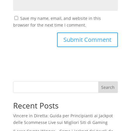
Save my name, email, and website in this
browser for the next time I comment.
Search
Recent Posts
Vincere in Diretta: Guida per Principianti ai Jackpot
delle Scommesse Live sui Migliori Siti di Gaming