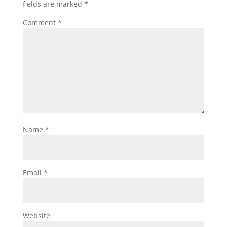
fields are marked
*
Comment
*
Name
*
Email
*
Website