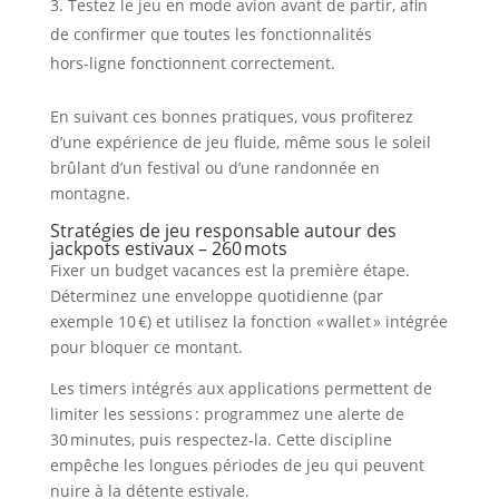
Testez le jeu en mode avion avant de partir, afin
de confirmer que toutes les fonctionnalités
hors‑ligne fonctionnent correctement.
En suivant ces bonnes pratiques, vous profiterez
d’une expérience de jeu fluide, même sous le soleil
brûlant d’un festival ou d’une randonnée en
montagne.
Stratégies de jeu responsable autour des
jackpots estivaux – 260 mots
Fixer un budget vacances est la première étape.
Déterminez une enveloppe quotidienne (par
exemple 10 €) et utilisez la fonction « wallet » intégrée
pour bloquer ce montant.
Les timers intégrés aux applications permettent de
limiter les sessions : programmez une alerte de
30 minutes, puis respectez‑la. Cette discipline
empêche les longues périodes de jeu qui peuvent
nuire à la détente estivale.