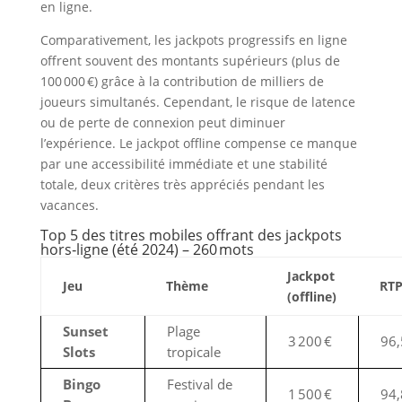
en ligne.
Comparativement, les jackpots progressifs en ligne
offrent souvent des montants supérieurs (plus de
100 000 €) grâce à la contribution de milliers de
joueurs simultanés. Cependant, le risque de latence
ou de perte de connexion peut diminuer
l’expérience. Le jackpot offline compense ce manque
par une accessibilité immédiate et une stabilité
totale, deux critères très appréciés pendant les
vacances.
Top 5 des titres mobiles offrant des jackpots
hors‑ligne (été 2024) – 260 mots
Jackpot
Jeu
Thème
RT
(offline)
Sunset
Plage
3 200 €
96,
Slots
tropicale
Bingo
Festival de
1 500 €
94,