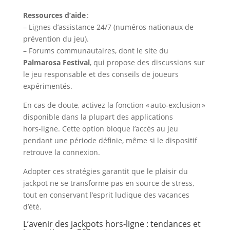
Ressources d’aide
:
– Lignes d’assistance 24/7 (numéros nationaux de
prévention du jeu).
– Forums communautaires, dont le site du
Palmarosa Festival
, qui propose des discussions sur
le jeu responsable et des conseils de joueurs
expérimentés.
En cas de doute, activez la fonction « auto‑exclusion »
disponible dans la plupart des applications
hors‑ligne. Cette option bloque l’accès au jeu
pendant une période définie, même si le dispositif
retrouve la connexion.
Adopter ces stratégies garantit que le plaisir du
jackpot ne se transforme pas en source de stress,
tout en conservant l’esprit ludique des vacances
d’été.
L’avenir des jackpots hors‑ligne : tendances et