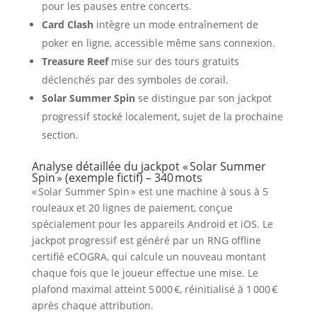
pour les pauses entre concerts.
Card Clash
intègre un mode entraînement de
poker en ligne, accessible même sans connexion.
Treasure Reef
mise sur des tours gratuits
déclenchés par des symboles de corail.
Solar Summer Spin
se distingue par son jackpot
progressif stocké localement, sujet de la prochaine
section.
Analyse détaillée du jackpot « Solar Summer
Spin » (exemple fictif) – 340 mots
« Solar Summer Spin » est une machine à sous à 5
rouleaux et 20 lignes de paiement, conçue
spécialement pour les appareils Android et iOS. Le
jackpot progressif est généré par un RNG offline
certifié eCOGRA, qui calcule un nouveau montant
chaque fois que le joueur effectue une mise. Le
plafond maximal atteint 5 000 €, réinitialisé à 1 000 €
après chaque attribution.