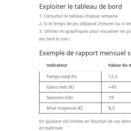
Exploiter le tableau de bord
Consultez le tableau chaque semaine.
Si le temps de jeu dépasse 2 heures ou si l
Utilisez les graphiques pour visualiser les p
(ex. tard le soir).
Exemple de rapport mensuel si
Indicateur
Valeur du 
Temps total (h)
12,5
Gains nets (€)
+45
Sessions (nb)
18
Mise moyenne (€)
8,5
En ajustant vos limites en fonction de ces d
et maîtrisée.