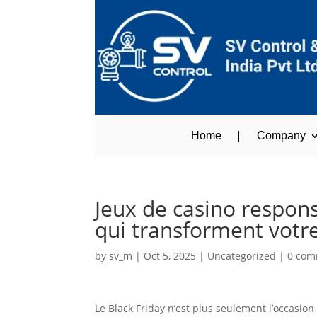
Home
Company
Jeux de casino respons
qui transforment votr
by
sv_m
|
Oct 5, 2025
|
Uncategorized
|
0 com
Le Black Friday n’est plus seulement l’occasion 