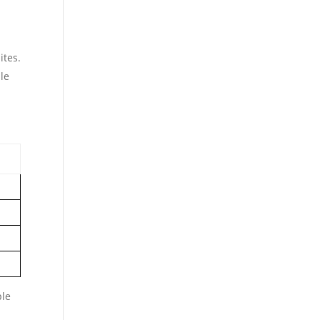
ites.
ble
ble