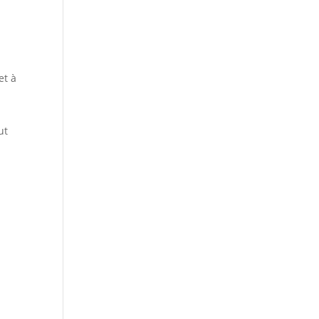
et à
ut