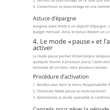
Décidez du pourcentage de ce total que vous
Convertissez ce pourcentage en une somme fi
Astuce d’épargne
Assignez votre limite à un objectif d’épargne
budget mensuel. Ainsi, le bonus devient un «
4. Le mode « pause » et l
activer
Le mode pause permet d’interrompre temporair
quelques heures à plusieurs jours). L’auto‑exc
minimale de six mois, voire plusieurs années.
Procédure d’activation
Rendez‑vous dans le menu Responsabilité du
Choisissez Mode pause ou Auto‑exclusion.
Sélectionnez la durée souhaitée et confirme
Conseils pour gérer la périod