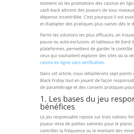
moment où les promotions des casinos en ligne 
cash‑back attirent des joueurs de tous niveau
dépense incontrôlée. C’est pourquoi il est esse
et d’adopter des pratiques plus saines dès le 
Parmi les solutions les plus efficaces, on trouv
pause ou auto‑exclusion, et tableaux de bord d
plateformes, permettent de garder le contrôle
ceux qui souhaitent explorer des sites où la vér
casino en ligne sans verification
.
Dans cet article, nous détaillerons sept point
Black Friday tout en jouant de façon responsa
de paramétrage et des conseils pratiques pour 
1. Les bases du jeu respo
bénéfices
Le jeu responsable repose sur trois notions fon
joueur mise de petites sommes pour le plaisir.
contrôler la fréquence ou le montant des mises