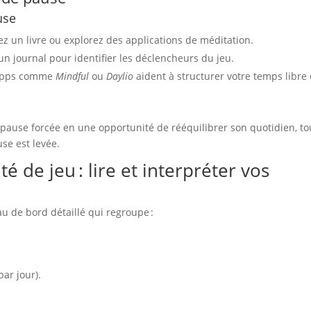
use
isez un livre ou explorez des applications de méditation.
un journal pour identifier les déclencheurs du jeu.
s apps comme
Mindful
ou
Daylio
aident à structurer votre temps libre 
pause forcée en une opportunité de rééquilibrer son quotidien, to
use est levée.
é de jeu : lire et interpréter vos
au de bord détaillé qui regroupe :
ar jour).