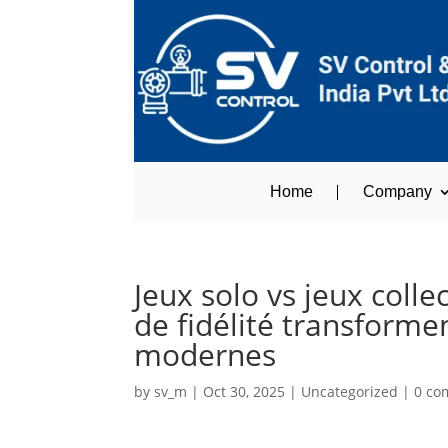
Home
Company
Jeux solo vs jeux coll
de fidélité transforme
modernes
by
sv_m
|
Oct 30, 2025
|
Uncategorized
|
0 co