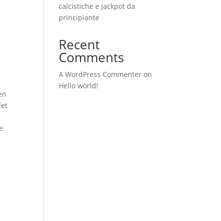
calcistiche e jackpot da
principiante
Recent
Comments
A WordPress Commenter
on
Hello world!
en
fet
e