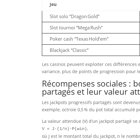
Jeu
Slot solo “Dragon Gold”
Slot tournoi “Mega Rush”
Poker cash “Texas Hold’em”
Blackjack “Classic”
Les casinos peuvent exploiter ces différences 
variance, plus de points de progression pour le
Récompenses sociales : 
partagés et leur valeur a
Les jackpots progressifs partagés sont devenus 
exemple, octroie 0,5 % du pot total accumulé 
La valeur attendue (V) d’un jackpot partagé se c
,
V = J·(1/n)·P(win)
où J est le montant total du jackpot, n le nomb