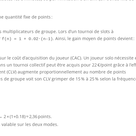
 quantité fixe de points :
es multiplicateurs de groupe. Lors d’un tournoi de slots à
r
. Ainsi, le gain moyen de points devient :
f(n) = 1 + 0.02·(n‑1)
r le coût d’acquisition du joueur (CAC). Un joueur solo nécessite 
s un tournoi collectif peut être acquis pour 22 €/point grâce à l’ef
lient (CLV) augmente proportionnellement au nombre de points
s de groupe voit son CLV grimper de 15 % à 25 % selon la fréquenc
2 × (1+0.18) ≈ 2,36 points.
, valable sur les deux modes.