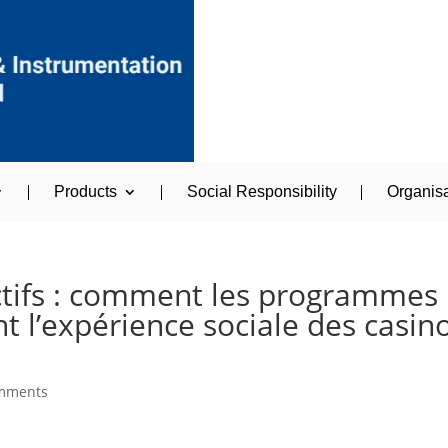
Products
Social Responsibility
Organisa
ectifs : comment les programmes
nt l’expérience sociale des casin
mments