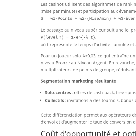
Les casinos utilisent des algorithmes de rankin
(mise par minute) et participation aux événeme
S = w1·Points + w2·(Mise/min) + w3·Évén
Le passage au niveau supérieur suit une loi pro
,
P(level ↑) = 1‑e^{‑λ·t}
où t représente le temps d’activité cumulée e
Pour un joueur solo, λ≈0,03, ce qui entraîne un
niveau Bronze au Niveau Argent. En revanche, 
multiplicateurs de points de groupe, réduisan
Segmentation marketing résultante
Solo‑centrés
: offres de cash‑back, free spins 
Collectifs
: invitations à des tournois, bonus
Cette différenciation permet aux opérateurs d
d’envoi et d’augmenter le taux de conversion
Coût d’opportunité et opt