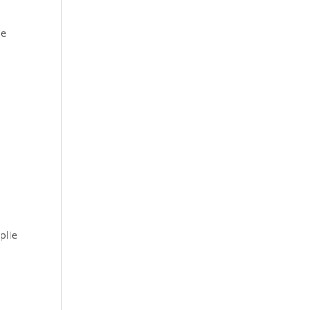
de
plie