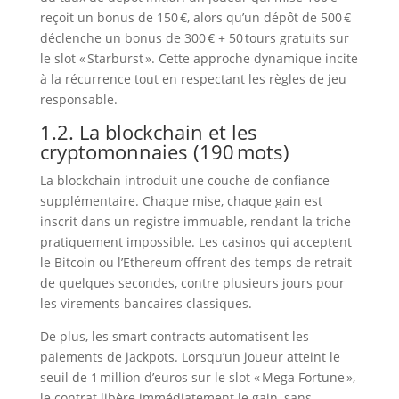
reçoit un bonus de 150 €, alors qu’un dépôt de 500 €
déclenche un bonus de 300 € + 50 tours gratuits sur
le slot « Starburst ». Cette approche dynamique incite
à la récurrence tout en respectant les règles de jeu
responsable.
1.2. La blockchain et les
cryptomonnaies (190 mots)
La blockchain introduit une couche de confiance
supplémentaire. Chaque mise, chaque gain est
inscrit dans un registre immuable, rendant la triche
pratiquement impossible. Les casinos qui acceptent
le Bitcoin ou l’Ethereum offrent des temps de retrait
de quelques secondes, contre plusieurs jours pour
les virements bancaires classiques.
De plus, les smart contracts automatisent les
paiements de jackpots. Lorsqu’un joueur atteint le
seuil de 1 million d’euros sur le slot « Mega Fortune »,
le contrat libère immédiatement le gain, sans