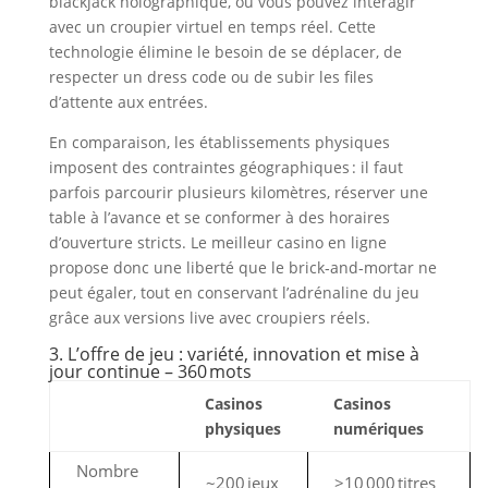
blackjack holographique, où vous pouvez interagir
avec un croupier virtuel en temps réel. Cette
technologie élimine le besoin de se déplacer, de
respecter un dress code ou de subir les files
d’attente aux entrées.
En comparaison, les établissements physiques
imposent des contraintes géographiques : il faut
parfois parcourir plusieurs kilomètres, réserver une
table à l’avance et se conformer à des horaires
d’ouverture stricts. Le meilleur casino en ligne
propose donc une liberté que le brick‑and‑mortar ne
peut égaler, tout en conservant l’adrénaline du jeu
grâce aux versions live avec croupiers réels.
3. L’offre de jeu : variété, innovation et mise à
jour continue – 360 mots
Casinos
Casinos
physiques
numériques
Nombre
~200 jeux
>10 000 titres