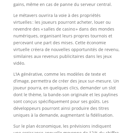
gains, même en cas de panne du serveur central.
Le métavers ouvrira la voie à des propriétés
virtuelles : les joueurs pourront acheter, louer ou
revendre des « salles de casino » dans des mondes
numériques, organisant leurs propres tournois et
percevant une part des mises. Cette économie
virtuelle créera de nouvelles opportunités de revenu,
similaires aux revenus publicitaires dans les jeux
vidéo.
L’IA générative, comme les modèles de texte et
d’image, permettra de créer des jeux sur‑mesure. Un
joueur pourra, en quelques clics, demander un slot
dont le thème, la bande‑son originale et les paylines
sont conçus spécifiquement pour ses goûts. Les
développeurs pourront ainsi produire des titres
uniques à la demande, augmentant la fidélisation.
Sur le plan économique, les prévisions indiquent
une croissance annuelle moyenne de 12 % du chiffre