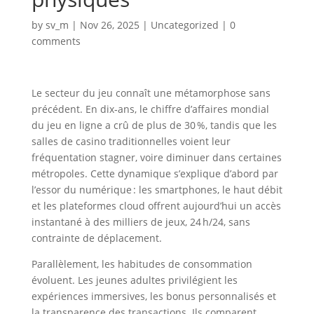
by
sv_m
|
Nov 26, 2025
|
Uncategorized
|
0
comments
Le secteur du jeu connaît une métamorphose sans
précédent. En dix‑ans, le chiffre d’affaires mondial
du jeu en ligne a crû de plus de 30 %, tandis que les
salles de casino traditionnelles voient leur
fréquentation stagner, voire diminuer dans certaines
métropoles. Cette dynamique s’explique d’abord par
l’essor du numérique : les smartphones, le haut débit
et les plateformes cloud offrent aujourd’hui un accès
instantané à des milliers de jeux, 24 h/24, sans
contrainte de déplacement.
Parallèlement, les habitudes de consommation
évoluent. Les jeunes adultes privilégient les
expériences immersives, les bonus personnalisés et
la transparence des transactions. Ils comparent