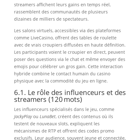
streamers affichent leurs gains en temps réel,
rassemblent des communautés de plusieurs
dizaines de milliers de spectateurs.
Les salons virtuels, accessibles via des plateformes
comme LiveCasino, offrent des tables de roulette
avec de vrais croupiers diffusées en haute définition.
Les participants voient le croupier en direct, peuvent
poser des questions via le chat et même envoyer des
emojis pour célébrer un gros gain. Cette interaction
hybride combine le contact humain du casino
physique avec la commodité du jeu en ligne.
6.1. Le rôle des influenceurs et des
streamers (120 mots)
Les influenceurs spécialisés dans le jeu, comme
JackyPlay
ou
LunaBet
, créent des contenus où ils
testent de nouveaux slots, expliquent les
mécanismes de RTP et offrent des codes promo
exclusifs. Leur audience, souvent jeune et connectée,