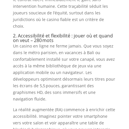
intervention humaine. Cette traçabilité séduit les
joueurs soucieux de l’équité, surtout dans les
juridictions où le casino fiable est un critère de
choix.
2. Accessibilité et flexibilité : jouer où et quand
on veut – 280 mots
Un casino en ligne ne ferme jamais. Que vous soyez
dans le métro parisien, en vacances à Bali ou
confortablement installé sur votre canapé, vous avez
accès à la même bibliothèque de jeux via une
application mobile ou un navigateur. Les
développeurs optimisent désormais leurs titres pour
les écrans de 5,5 pouces, garantissant des
graphismes HD, des sons immersifs et une
navigation fluide.
La réalité augmentée (RA) commence à enrichir cette
accessibilité. Imaginez pointer votre smartphone
vers votre salon et voir apparaître une table de