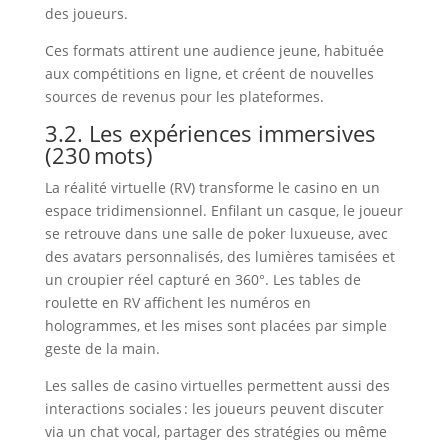
des joueurs.
Ces formats attirent une audience jeune, habituée
aux compétitions en ligne, et créent de nouvelles
sources de revenus pour les plateformes.
3.2. Les expériences immersives
(230 mots)
La réalité virtuelle (RV) transforme le casino en un
espace tridimensionnel. Enfilant un casque, le joueur
se retrouve dans une salle de poker luxueuse, avec
des avatars personnalisés, des lumières tamisées et
un croupier réel capturé en 360°. Les tables de
roulette en RV affichent les numéros en
hologrammes, et les mises sont placées par simple
geste de la main.
Les salles de casino virtuelles permettent aussi des
interactions sociales : les joueurs peuvent discuter
via un chat vocal, partager des stratégies ou même