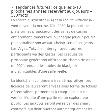
7. Tendances futures : ce que les 5‑10
prochaines années réservent aux joueurs –
380 mots
La réalité augmentée (RA) et la réalité virtuelle (RV)
vont devenir la norme. D’ici 2030, la plupart des
plateformes proposeront des salles de casino
entièrement immersives, où chaque joueur pourra
personnaliser son avatar, choisir son décor (Paris,
Las Vegas, Tokyo) et interagir avec d’autres
participants via des gestes. Les casques de
prochaine génération offriront un champ de vision
de 200°, rendant les tables de blackjack
indistinguables d’une salle réelle.
La blockchain continuera à se démocratiser. Les
licences de jeu seront émises sous forme de tokens
décentralisés, permettant à chaque joueur de
vérifier l’équité d’une partie via un explorateur
public. Les jackpots seront gérés par des smart
contracts qui distribueront automatiquement les