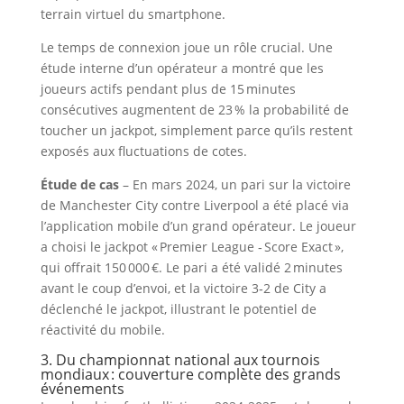
terrain virtuel du smartphone.
Le temps de connexion joue un rôle crucial. Une
étude interne d’un opérateur a montré que les
joueurs actifs pendant plus de 15 minutes
consécutives augmentent de 23 % la probabilité de
toucher un jackpot, simplement parce qu’ils restent
exposés aux fluctuations de cotes.
Étude de cas
– En mars 2024, un pari sur la victoire
de Manchester City contre Liverpool a été placé via
l’application mobile d’un grand opérateur. Le joueur
a choisi le jackpot « Premier League ‑ Score Exact »,
qui offrait 150 000 €. Le pari a été validé 2 minutes
avant le coup d’envoi, et la victoire 3‑2 de City a
déclenché le jackpot, illustrant le potentiel de
réactivité du mobile.
3. Du championnat national aux tournois
mondiaux : couverture complète des grands
événements