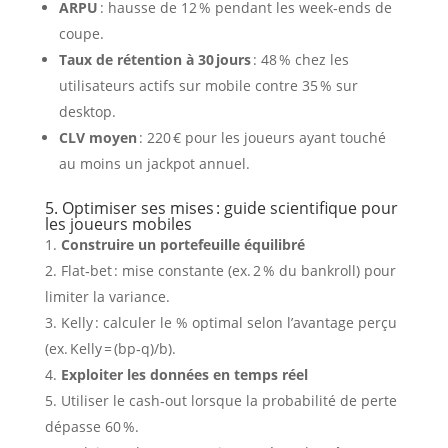
ARPU
: hausse de 12 % pendant les week‑ends de
coupe.
Taux de rétention à 30 jours
: 48 % chez les
utilisateurs actifs sur mobile contre 35 % sur
desktop.
CLV moyen
: 220 € pour les joueurs ayant touché
au moins un jackpot annuel.
5. Optimiser ses mises : guide scientifique pour
les joueurs mobiles
Construire un portefeuille équilibré
Flat‑bet : mise constante (ex. 2 % du bankroll) pour
limiter la variance.
Kelly : calculer le % optimal selon l’avantage perçu
(ex. Kelly = (bp‑q)/b).
Exploiter les données en temps réel
Utiliser le cash‑out lorsque la probabilité de perte
dépasse 60 %.