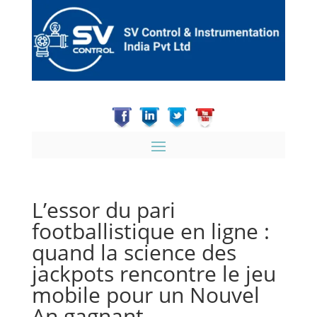
L’essor du pari
footballistique en ligne :
quand la science des
jackpots rencontre le jeu
mobile pour un Nouvel
An gagnant