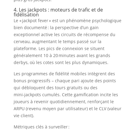
4. Les jackpots : moteurs de trafic et de
fidélisation
Le « jackpot fever » est un phénomène psychologique
bien documenté : la perspective d’un gain
exceptionnel active les circuits de récompense du
cerveau, augmentant le temps passé sur la
plateforme. Les pics de connexion se situent
généralement 10 à 20 minutes avant les grands
derbys, où les cotes sont les plus dynamiques.
Les programmes de fidélité mobiles intègrent des
bonus progressifs – chaque pari ajoute des points
qui débloquent des tours gratuits ou des
mini‑jackpots cumulés. Cette gamification incite les
joueurs à revenir quotidiennement, renforçant le
ARPU (revenu moyen par utilisateur) et le CLV (valeur
vie client).
Métriques clés à surveiller :