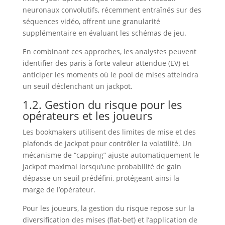
neuronaux convolutifs, récemment entraînés sur des
séquences vidéo, offrent une granularité
supplémentaire en évaluant les schémas de jeu.
En combinant ces approches, les analystes peuvent
identifier des paris à forte valeur attendue (EV) et
anticiper les moments où le pool de mises atteindra
un seuil déclenchant un jackpot.
1.2. Gestion du risque pour les
opérateurs et les joueurs
Les bookmakers utilisent des limites de mise et des
plafonds de jackpot pour contrôler la volatilité. Un
mécanisme de “capping” ajuste automatiquement le
jackpot maximal lorsqu’une probabilité de gain
dépasse un seuil prédéfini, protégeant ainsi la
marge de l’opérateur.
Pour les joueurs, la gestion du risque repose sur la
diversification des mises (flat‑bet) et l’application de