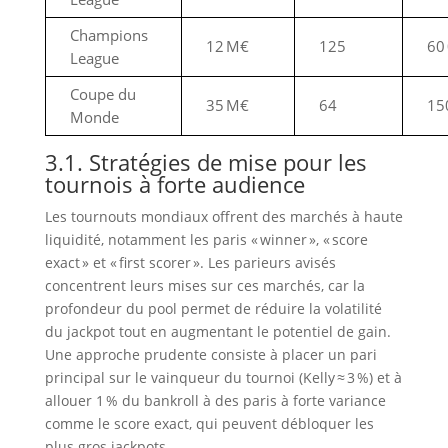
Champions
12 M€
125
60
League
Coupe du
35 M€
64
15
Monde
3.1. Stratégies de mise pour les
tournois à forte audience
Les tournouts mondiaux offrent des marchés à haute
liquidité, notamment les paris « winner », « score
exact » et « first scorer ». Les parieurs avisés
concentrent leurs mises sur ces marchés, car la
profondeur du pool permet de réduire la volatilité
du jackpot tout en augmentant le potentiel de gain.
Une approche prudente consiste à placer un pari
principal sur le vainqueur du tournoi (Kelly ≈ 3 %) et à
allouer 1 % du bankroll à des paris à forte variance
comme le score exact, qui peuvent débloquer les
plus gros jackpots.