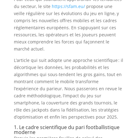
du secteur, le site
https://sfam.eu/
propose une
veille régulière sur les évolutions du jeu en ligne, y
compris les nouvelles offres mobiles et les cadres
réglementaires européens. En s’appuyant sur ces
ressources, les opérateurs et les joueurs peuvent
mieux comprendre les forces qui façonnent le
marché actuel.
L’article qui suit adopte une approche scientifique : il
décortique les données, les probabilités et les
algorithmes qui sous-tendent les gros gains, tout en
montrant comment le mobile transforme
l’expérience du parieur. Nous passerons en revue le
cadre méthodologique, l’impact du jeu sur
smartphone, la couverture des grands tournois, le
rôle des jackpots dans la fidélisation, les stratégies
d’optimisation et enfin les perspectives pour 2025.
1. Le cadre scientifique du pari footballistique
moderne