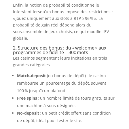
Enfin, la notion de probabilité conditionnelle
intervient lorsqu’un bonus impose des restrictions :
« jouez uniquement aux slots à RTP ≥ 96 % ». La
probabilité de gain réel dépend alors du
sous‑ensemble de jeux choisis, ce qui modifie l’EV
globale.
2. Structure des bonus : du « welcome » aux
programmes de fidélité – 300 mots
Les casinos segmentent leurs incitations en trois
grandes catégories :
Match‑deposit
(ou bonus de dépôt) : le casino
rembourse un pourcentage du dépôt, souvent
100 % jusqu’à un plafond.
Free spins
: un nombre limité de tours gratuits sur
une machine à sous désignée.
No‑deposit
: un petit crédit offert sans condition
de dépôt, idéal pour tester le site.