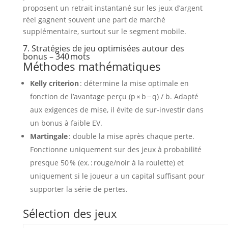
proposent un retrait instantané sur les jeux d’argent
réel gagnent souvent une part de marché
supplémentaire, surtout sur le segment mobile.
7. Stratégies de jeu optimisées autour des
bonus – 340 mots
Méthodes mathématiques
Kelly criterion
: détermine la mise optimale en
fonction de l’avantage perçu (p × b − q) / b. Adapté
aux exigences de mise, il évite de sur‑investir dans
un bonus à faible EV.
Martingale
: double la mise après chaque perte.
Fonctionne uniquement sur des jeux à probabilité
presque 50 % (ex. : rouge/noir à la roulette) et
uniquement si le joueur a un capital suffisant pour
supporter la série de pertes.
Sélection des jeux