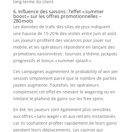
long terme du client.
6. Influence des saisons : l’effet « summer
boost » sur les offres promotionnelles –
280 mots
Les données de trafic des sites de jeux indiquent
une hausse de 15‑20 % des visites entre juin et août.
Les joueurs profitent des vacances pour jouer sur
mobile, et les opérateurs répondent en lançant des
promotions saisonnières : tournois à thème, jackpots
progressifs et bonus « summer splash ».
Ces campagnes augmentent le probability of win per
session simplement parce que le nombre de parties
jouées augmente. Toutefois, les opérateurs
compensent cet effet en relevant le wagering ou en
limitant le plafond de gains sur les free spins.
En été, les joueurs sont également plus sensibles
aux offres « sans wager » et aux retraits instantanés,
car ils souhaitent profiter rapidement de leurs gains
pendant leurs déplacements. Les casinos qui