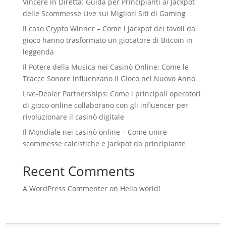
Vincere in Diretta: Guida per Principianti ai Jackpot
delle Scommesse Live sui Migliori Siti di Gaming
Il caso Crypto Winner – Come i jackpot dei tavoli da
gioco hanno trasformato un giocatore di Bitcoin in
leggenda
Il Potere della Musica nei Casinò Online: Come le
Tracce Sonore Influenzano il Gioco nel Nuovo Anno
Live‑Dealer Partnerships: Come i principali operatori
di gioco online collaborano con gli influencer per
rivoluzionare il casinò digitale
Il Mondiale nei casinò online – Come unire
scommesse calcistiche e jackpot da principiante
Recent Comments
A WordPress Commenter
on
Hello world!