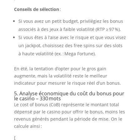
Conseils de sélection
:
Si vous avez un petit budget, privilégiez les bonus
associés à des jeux à faible volatilité (RTP ≥ 97 %).
Si vous êtes à l’aise avec le risque et que vous visez
un jackpot, choisissez des free spins sur des slots
à haute volatilité (ex. : Mega Fortune).
En été, la tentation d’opter pour le gros gain
augmente, mais la volatilité reste le meilleur
indicateur pour mesurer le risque réel d’un bonus.
5. Analyse économique du coût du bonus pour
le casino – 330 mots
Le cost of bonus (CoB) représente le montant total
dépensé par le casino pour offrir le bonus, moins les
revenus générés pendant la période de mise. On le
calcule ainsi :
[