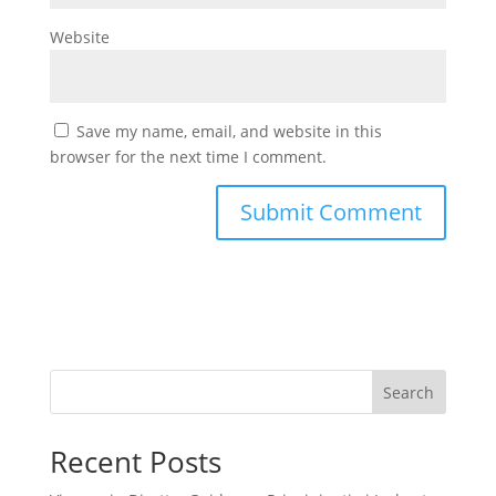
Website
Save my name, email, and website in this
browser for the next time I comment.
Search
Recent Posts