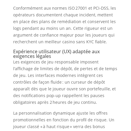
Conformément aux normes ISO 27001 et PCI‑DSS, les
opérateurs documentent chaque incident, mettent
en place des plans de remédiation et conservent les
logs pendant au moins un an. Cette rigueur est un
argument de confiance majeur pour les joueurs qui
recherchent un meilleur casino sans KYC fiable.
Expérience utilisateur (UX) adaptée aux
exigences légales
Les exigences de jeu responsable imposent
l’affichage de limites de dépôt, de pertes et de temps
de jeu. Les interfaces modernes intègrent ces
contrôles de façon fluide : un curseur de dépôt
apparaît dès que le joueur ouvre son portefeuille, et
des notifications pop‑up rappellent les pauses
obligatoires après 2 heures de jeu continu.
La personnalisation dynamique ajuste les offres
promotionnelles en fonction du profil de risque. Un
joueur classé « à haut risque » verra des bonus