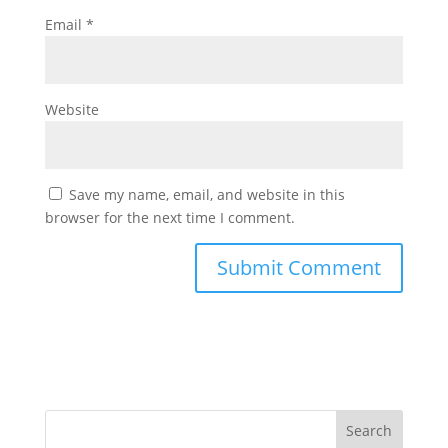
Email
*
Website
Save my name, email, and website in this
browser for the next time I comment.
Search