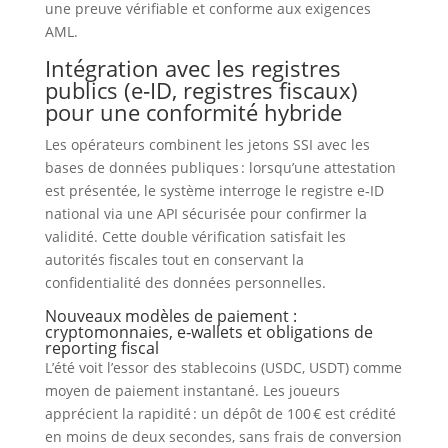
une preuve vérifiable et conforme aux exigences
AML.
Intégration avec les registres
publics (e‑ID, registres fiscaux)
pour une conformité hybride
Les opérateurs combinent les jetons SSI avec les
bases de données publiques : lorsqu’une attestation
est présentée, le système interroge le registre e‑ID
national via une API sécurisée pour confirmer la
validité. Cette double vérification satisfait les
autorités fiscales tout en conservant la
confidentialité des données personnelles.
Nouveaux modèles de paiement :
cryptomonnaies, e‑wallets et obligations de
reporting fiscal
L’été voit l’essor des stablecoins (USDC, USDT) comme
moyen de paiement instantané. Les joueurs
apprécient la rapidité : un dépôt de 100 € est crédité
en moins de deux secondes, sans frais de conversion