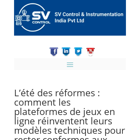
L’été des réformes :
comment les
plateformes de jeux en
ligne réinventent leurs
modèles techniques pour
rester conformes aux