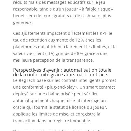
réduits mais des messages éducatifs sur le jeu
responsable, tandis qu’un joueur « à faible risque »
bénéficiera de tours gratuits et de cashbacks plus
généreux.
Ces ajustements impactent directement les KPI : le
taux de rétention augmente de 12 % chez les
plateformes qui affichent clairement les limites, et la
valeur vie client (LTV) grimpe de 8 % grâce à une
meilleure perception de la transparence.
Perspectives d’avenir : automatisation totale
de la conformité grâce aux smart contracts
Le RegTech basé sur les contrats intelligents promet
une conformité « plug‑and‑play ». Un smart contract
déployé sur une chaîne privée peut vérifier
automatiquement chaque mise : il interroge un
oracle qui fournit le statut de licence du joueur,
applique les limites de mise, et enregistre la
transaction dans un registre immuable.