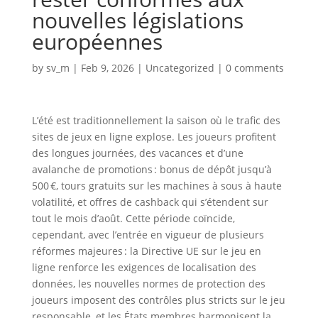
nouvelles législations
européennes
by
sv_m
|
Feb 9, 2026
|
Uncategorized
|
0 comments
L’été est traditionnellement la saison où le trafic des
sites de jeux en ligne explose. Les joueurs profitent
des longues journées, des vacances et d’une
avalanche de promotions : bonus de dépôt jusqu’à
500 €, tours gratuits sur les machines à sous à haute
volatilité, et offres de cashback qui s’étendent sur
tout le mois d’août. Cette période coïncide,
cependant, avec l’entrée en vigueur de plusieurs
réformes majeures : la Directive UE sur le jeu en
ligne renforce les exigences de localisation des
données, les nouvelles normes de protection des
joueurs imposent des contrôles plus stricts sur le jeu
responsable, et les États membres harmonisent la