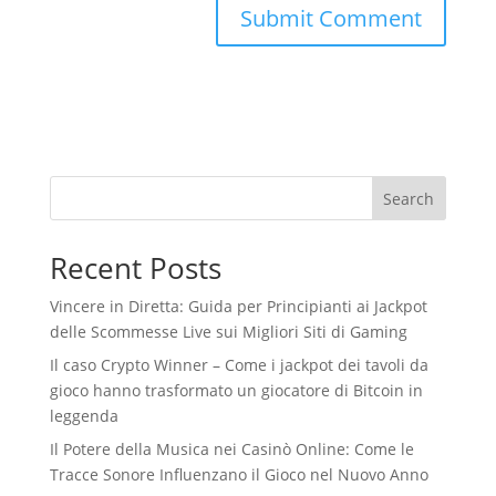
Search
Recent Posts
Vincere in Diretta: Guida per Principianti ai Jackpot
delle Scommesse Live sui Migliori Siti di Gaming
Il caso Crypto Winner – Come i jackpot dei tavoli da
gioco hanno trasformato un giocatore di Bitcoin in
leggenda
Il Potere della Musica nei Casinò Online: Come le
Tracce Sonore Influenzano il Gioco nel Nuovo Anno