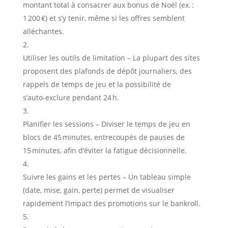
montant total à consacrer aux bonus de Noël (ex. :
1 200 €) et s’y tenir, même si les offres semblent
alléchantes.
Utiliser les outils de limitation – La plupart des sites
proposent des plafonds de dépôt journaliers, des
rappels de temps de jeu et la possibilité de
s’auto‑exclure pendant 24 h.
Planifier les sessions – Diviser le temps de jeu en
blocs de 45 minutes, entrecoupés de pauses de
15 minutes, afin d’éviter la fatigue décisionnelle.
Suivre les gains et les pertes – Un tableau simple
(date, mise, gain, perte) permet de visualiser
rapidement l’impact des promotions sur le bankroll.