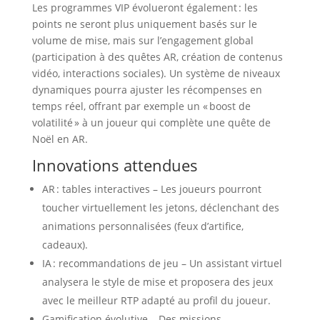
Les programmes VIP évolueront également : les
points ne seront plus uniquement basés sur le
volume de mise, mais sur l’engagement global
(participation à des quêtes AR, création de contenus
vidéo, interactions sociales). Un système de niveaux
dynamiques pourra ajuster les récompenses en
temps réel, offrant par exemple un « boost de
volatilité » à un joueur qui complète une quête de
Noël en AR.
Innovations attendues
AR : tables interactives – Les joueurs pourront
toucher virtuellement les jetons, déclenchant des
animations personnalisées (feux d’artifice,
cadeaux).
IA : recommandations de jeu – Un assistant virtuel
analysera le style de mise et proposera des jeux
avec le meilleur RTP adapté au profil du joueur.
Gamification évolutive – Des missions