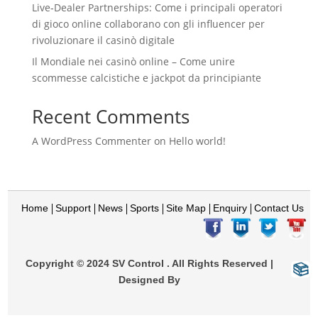
Live‑Dealer Partnerships: Come i principali operatori
di gioco online collaborano con gli influencer per
rivoluzionare il casinò digitale
Il Mondiale nei casinò online – Come unire
scommesse calcistiche e jackpot da principiante
Recent Comments
A WordPress Commenter
on
Hello world!
Home
Support
News
Sports
Site Map
Enquiry
Contact Us
Copyright © 2024 SV Control . All Rights Reserved |
Designed By