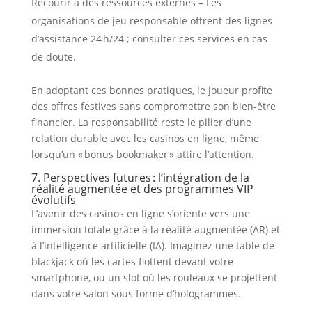
Recourir à des ressources externes – Les
organisations de jeu responsable offrent des lignes
d’assistance 24 h/24 ; consulter ces services en cas
de doute.
En adoptant ces bonnes pratiques, le joueur profite
des offres festives sans compromettre son bien‑être
financier. La responsabilité reste le pilier d’une
relation durable avec les casinos en ligne, même
lorsqu’un « bonus bookmaker » attire l’attention.
7. Perspectives futures : l’intégration de la
réalité augmentée et des programmes VIP
évolutifs
L’avenir des casinos en ligne s’oriente vers une
immersion totale grâce à la réalité augmentée (AR) et
à l’intelligence artificielle (IA). Imaginez une table de
blackjack où les cartes flottent devant votre
smartphone, ou un slot où les rouleaux se projettent
dans votre salon sous forme d’hologrammes.