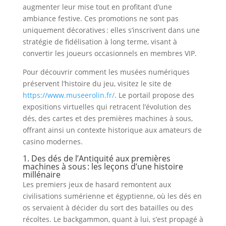
augmenter leur mise tout en profitant d’une
ambiance festive. Ces promotions ne sont pas
uniquement décoratives : elles s’inscrivent dans une
stratégie de fidélisation à long terme, visant à
convertir les joueurs occasionnels en membres VIP.
Pour découvrir comment les musées numériques
préservent l’histoire du jeu, visitez le site de
https://www.museerolin.fr/
. Le portail propose des
expositions virtuelles qui retracent l’évolution des
dés, des cartes et des premières machines à sous,
offrant ainsi un contexte historique aux amateurs de
casino modernes.
1. Des dés de l’Antiquité aux premières
machines à sous : les leçons d’une histoire
millénaire
Les premiers jeux de hasard remontent aux
civilisations sumérienne et égyptienne, où les dés en
os servaient à décider du sort des batailles ou des
récoltes. Le backgammon, quant à lui, s’est propagé à