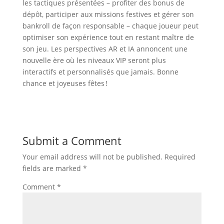
les tactiques présentées – profiter des bonus de
dépôt, participer aux missions festives et gérer son
bankroll de façon responsable – chaque joueur peut
optimiser son expérience tout en restant maître de
son jeu. Les perspectives AR et IA annoncent une
nouvelle ère où les niveaux VIP seront plus
interactifs et personnalisés que jamais. Bonne
chance et joyeuses fêtes !
Submit a Comment
Your email address will not be published.
Required
fields are marked
*
Comment
*