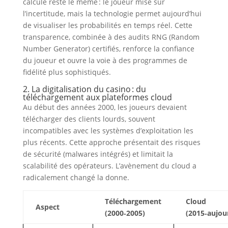
calculé reste le même : le joueur mise sur
l’incertitude, mais la technologie permet aujourd’hui
de visualiser les probabilités en temps réel. Cette
transparence, combinée à des audits RNG (Random
Number Generator) certifiés, renforce la confiance
du joueur et ouvre la voie à des programmes de
fidélité plus sophistiqués.
2. La digitalisation du casino : du
téléchargement aux plateformes cloud
Au début des années 2000, les joueurs devaient
télécharger des clients lourds, souvent
incompatibles avec les systèmes d’exploitation les
plus récents. Cette approche présentait des risques
de sécurité (malwares intégrés) et limitait la
scalabilité des opérateurs. L’avènement du cloud a
radicalement changé la donne.
Téléchargement
Cloud
Aspect
(2000‑2005)
(2015‑aujou