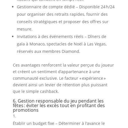
Gestionnaire de compte dédié – Disponible 24 h/24
pour organiser des retraits rapides, fournir des
conseils stratégiques et proposer des offres sur
mesure.
Invitations à des événements réels – Dîners de
gala à Monaco, spectacles de Noël à Las Vegas,
réservés aux membres Diamond.
Ces avantages renforcent la valeur perçue du joueur
et créent un sentiment d’appartenance à une
communauté exclusive. Le facteur « expérience »
devient ainsi un levier de rétention plus puissant
que le simple cashback.
6. Gestion responsable du jeu pendant les
fêtes : éviter les excès tout en profitant des
promotions
Établir un budget fixe – Déterminer à l’avance le