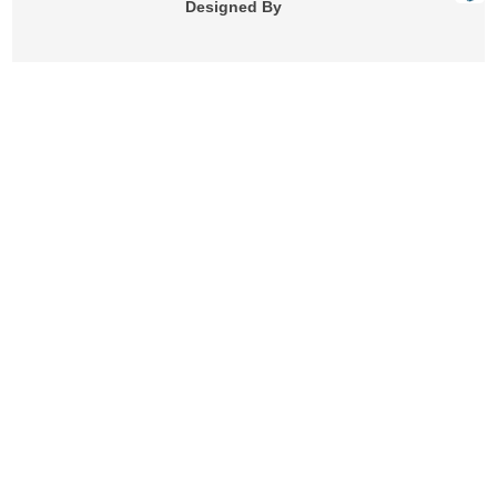
Designed By