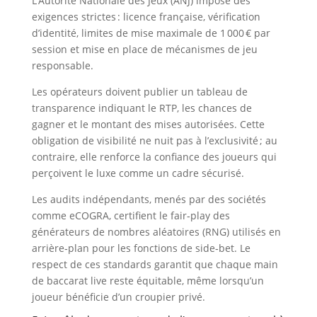
L’Autorité Nationale des Jeux (ANJ) impose des
exigences strictes : licence française, vérification
d’identité, limites de mise maximale de 1 000 € par
session et mise en place de mécanismes de jeu
responsable.
Les opérateurs doivent publier un tableau de
transparence indiquant le RTP, les chances de
gagner et le montant des mises autorisées. Cette
obligation de visibilité ne nuit pas à l’exclusivité ; au
contraire, elle renforce la confiance des joueurs qui
perçoivent le luxe comme un cadre sécurisé.
Les audits indépendants, menés par des sociétés
comme eCOGRA, certifient le fair‑play des
générateurs de nombres aléatoires (RNG) utilisés en
arrière‑plan pour les fonctions de side‑bet. Le
respect de ces standards garantit que chaque main
de baccarat live reste équitable, même lorsqu’un
joueur bénéficie d’un croupier privé.