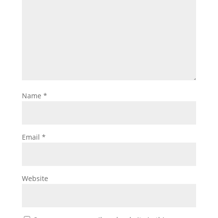
Name
*
Email
*
Website