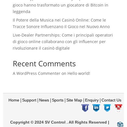
gioco hanno trasformato un giocatore di Bitcoin in
leggenda
Il Potere della Musica nei Casinò Online: Come le
Tracce Sonore Influenzano il Gioco nel Nuovo Anno
Live‑Dealer Partnerships: Come i principali operatori
di gioco online collaborano con gli influencer per
rivoluzionare il casinò digitale
Recent Comments
A WordPress Commenter
on
Hello world!
Home
Support
News
Sports
Site Map
Enquiry
Contact Us
Copyright © 2024 SV Control . All Rights Reserved |