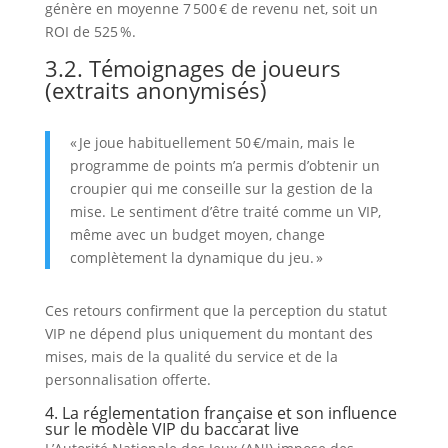
génère en moyenne 7 500 € de revenu net, soit un
ROI de 525 %.
3.2. Témoignages de joueurs
(extraits anonymisés)
« Je joue habituellement 50 €/main, mais le
programme de points m’a permis d’obtenir un
croupier qui me conseille sur la gestion de la
mise. Le sentiment d’être traité comme un VIP,
même avec un budget moyen, change
complètement la dynamique du jeu. »
Ces retours confirment que la perception du statut
VIP ne dépend plus uniquement du montant des
mises, mais de la qualité du service et de la
personnalisation offerte.
4. La réglementation française et son influence
sur le modèle VIP du baccarat live