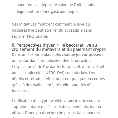
jouent en live depuis le salon de l’hôtel, puis
dégustent un dîner gastronomique.
Ces initiatives montrent comment le luxe du
baccarat live peut être rendu accessible sans
sacrifier l’exclusivité.
8. Perspectives d’avenir : le baccarat live au
croisement du métavers et du paiement crypto
Dans un scénario plausible, chaque joueur possède
un avatar dans un métavers dédié au casino.
L’espace privé de l’avatar inclut un coffre-fort virtuel
où les stablecoins (USDC, DAI) sont stockés. Les
dépôts et retraits s’effectuent en quelques secondes
grâce à des wallets intégrés, éliminant les délais
bancaires.
L’utilisation de crypto‑wallets apporte une couche
supplémentaire de sécurité des paiements, tout en
offrant l’anonymat recherché par certains joueurs.