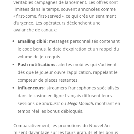
véritables campagnes de lancement. Les offres sont
limitées dans le temps, souvent annoncées comme
« first‑come, first‑served », ce qui crée un sentiment
d’urgence. Les opérateurs déclenchent une
avalanche de canaux :
Emailing ciblé
: messages personnalisés contenant
le code bonus, la date d’expiration et un rappel du
volume de jeu requis.
Push notifications
: alertes mobiles qui s’activent
dès que le joueur ouvre l’application, rappelant le
compteur de places restantes.
Influenceurs
: streamers francophones spécialisés
dans le casino en ligne français diffusent leurs
sessions de
Starburst
ou
Mega Moolah
, montrant en
temps réel les bonus débloqués.
Comparativement, les promotions du Nouvel An
misent davantage sur les tours gratuits et les bonus