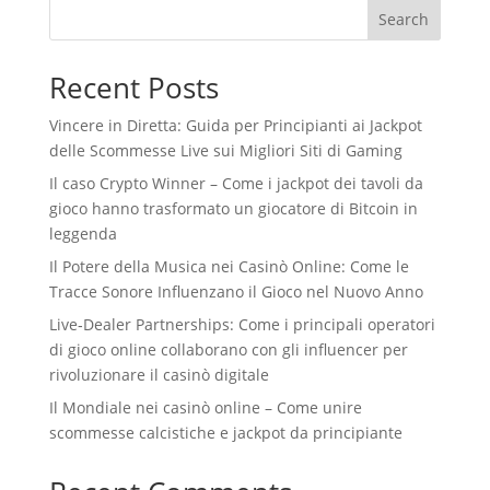
Search
Recent Posts
Vincere in Diretta: Guida per Principianti ai Jackpot
delle Scommesse Live sui Migliori Siti di Gaming
Il caso Crypto Winner – Come i jackpot dei tavoli da
gioco hanno trasformato un giocatore di Bitcoin in
leggenda
Il Potere della Musica nei Casinò Online: Come le
Tracce Sonore Influenzano il Gioco nel Nuovo Anno
Live‑Dealer Partnerships: Come i principali operatori
di gioco online collaborano con gli influencer per
rivoluzionare il casinò digitale
Il Mondiale nei casinò online – Come unire
scommesse calcistiche e jackpot da principiante