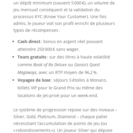
un dépôt minimum (souvent 5 000 €), un volume de
jeu mensuel conséquent et la validation du
processus KYC (Know Your Customer). Une fois
admis, le joueur voit son profil enrichi de plusieurs
types de récompenses :
Cash direct
: bonus en argent réel pouvant
atteindre 250 000 € sans wager.
Tours gratuits
: sur des titres à haute volatilité
comme
Book of Ra Deluxe
ou
Gonzo’s Quest
Megaways
, avec un RTP moyen de 96,2 %.
Voyages de luxe
: séjours 5 étoiles à Monaco,
billets VIP pour le Grand Prix ou même des
locations de jet‑privé pour un week‑end.
Le système de progression repose sur des niveaux –
Silver, Gold, Platinum, Diamond – chaque palier
nécessitant l’accumulation de points de jeu (ou
« rebondissements »). Un joueur Silver qui dépose