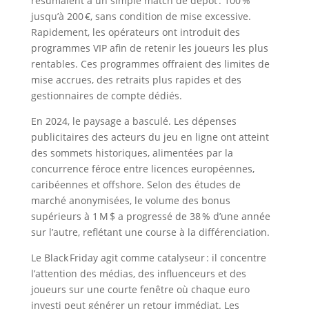
résumaient à un simple match de dépôt : 100 %
jusqu’à 200 €, sans condition de mise excessive.
Rapidement, les opérateurs ont introduit des
programmes VIP afin de retenir les joueurs les plus
rentables. Ces programmes offraient des limites de
mise accrues, des retraits plus rapides et des
gestionnaires de compte dédiés.
En 2024, le paysage a basculé. Les dépenses
publicitaires des acteurs du jeu en ligne ont atteint
des sommets historiques, alimentées par la
concurrence féroce entre licences européennes,
caribéennes et offshore. Selon des études de
marché anonymisées, le volume des bonus
supérieurs à 1 M $ a progressé de 38 % d’une année
sur l’autre, reflétant une course à la différenciation.
Le Black Friday agit comme catalyseur : il concentre
l’attention des médias, des influenceurs et des
joueurs sur une courte fenêtre où chaque euro
investi peut générer un retour immédiat. Les