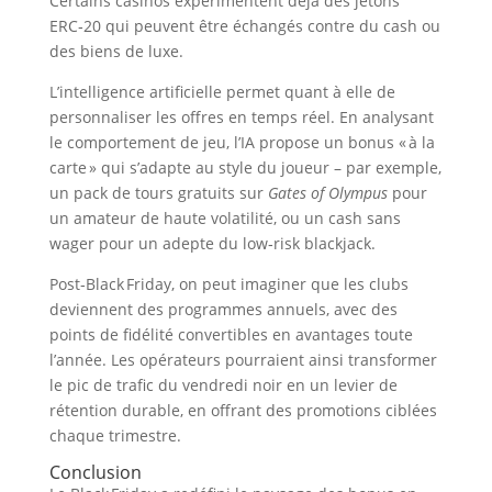
Certains casinos expérimentent déjà des jetons
ERC‑20 qui peuvent être échangés contre du cash ou
des biens de luxe.
L’intelligence artificielle permet quant à elle de
personnaliser les offres en temps réel. En analysant
le comportement de jeu, l’IA propose un bonus « à la
carte » qui s’adapte au style du joueur – par exemple,
un pack de tours gratuits sur
Gates of Olympus
pour
un amateur de haute volatilité, ou un cash sans
wager pour un adepte du low‑risk blackjack.
Post‑Black Friday, on peut imaginer que les clubs
deviennent des programmes annuels, avec des
points de fidélité convertibles en avantages toute
l’année. Les opérateurs pourraient ainsi transformer
le pic de trafic du vendredi noir en un levier de
rétention durable, en offrant des promotions ciblées
chaque trimestre.
Conclusion