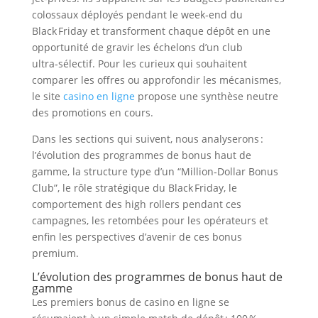
colossaux déployés pendant le week‑end du
Black Friday et transforment chaque dépôt en une
opportunité de gravir les échelons d’un club
ultra‑sélectif. Pour les curieux qui souhaitent
comparer les offres ou approfondir les mécanismes,
le site
casino en ligne
propose une synthèse neutre
des promotions en cours.
Dans les sections qui suivent, nous analyserons :
l’évolution des programmes de bonus haut de
gamme, la structure type d’un “Million‑Dollar Bonus
Club”, le rôle stratégique du Black Friday, le
comportement des high rollers pendant ces
campagnes, les retombées pour les opérateurs et
enfin les perspectives d’avenir de ces bonus
premium.
L’évolution des programmes de bonus haut de
gamme
Les premiers bonus de casino en ligne se