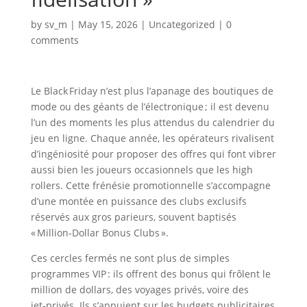
by
sv_m
|
May 15, 2026
|
Uncategorized
|
0
comments
Le Black Friday n’est plus l’apanage des boutiques de
mode ou des géants de l’électronique ; il est devenu
l’un des moments les plus attendus du calendrier du
jeu en ligne. Chaque année, les opérateurs rivalisent
d’ingéniosité pour proposer des offres qui font vibrer
aussi bien les joueurs occasionnels que les high
rollers. Cette frénésie promotionnelle s’accompagne
d’une montée en puissance des clubs exclusifs
réservés aux gros parieurs, souvent baptisés
« Million‑Dollar Bonus Clubs ».
Ces cercles fermés ne sont plus de simples
programmes VIP : ils offrent des bonus qui frôlent le
million de dollars, des voyages privés, voire des
jet‑privés. Ils s’appuient sur les budgets publicitaires