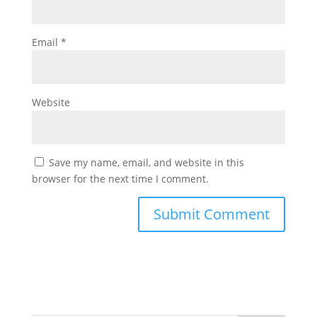
Email
*
Website
Save my name, email, and website in this
browser for the next time I comment.