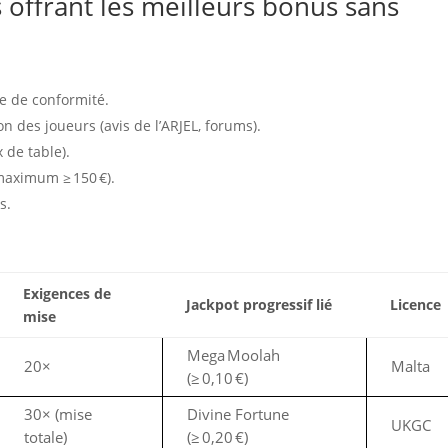
 offrant les meilleurs bonus sans
ge de conformité.
n des joueurs (avis de l’ARJEL, forums).
x de table).
 maximum ≥ 150 €).
s.
Exigences de
Jackpot progressif lié
Licence
mise
Mega Moolah
20×
Malta
(≥ 0,10 €)
30× (mise
Divine Fortune
UKGC
totale)
(≥ 0,20 €)