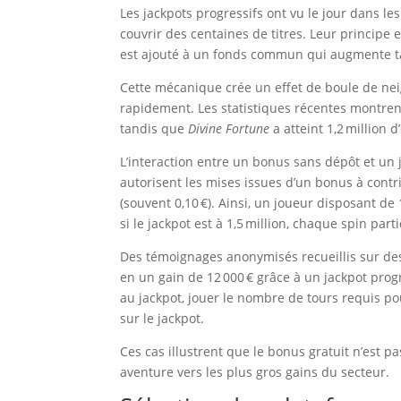
Les jackpots progressifs ont vu le jour dans l
couvrir des centaines de titres. Leur principe
est ajouté à un fonds commun qui augmente t
Cette mécanique crée un effet de boule de neig
rapidement. Les statistiques récentes montre
tandis que
Divine Fortune
a atteint 1,2 million 
L’interaction entre un bonus sans dépôt et un 
autorisent les mises issues d’un bonus à contr
(souvent 0,10 €). Ainsi, un joueur disposant de
si le jackpot est à 1,5 million, chaque spin part
Des témoignages anonymisés recueillis sur de
en un gain de 12 000 € grâce à un jackpot progre
au jackpot, jouer le nombre de tours requis pou
sur le jackpot.
Ces cas illustrent que le bonus gratuit n’est p
aventure vers les plus gros gains du secteur.