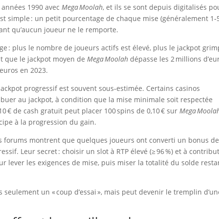
es années 1990 avec
Mega Moolah
, et ils se sont depuis digitalisés po
 est simple : un petit pourcentage de chaque mise (généralement 1‑
ant qu’aucun joueur ne le remporte.
e : plus le nombre de joueurs actifs est élevé, plus le jackpot gri
nt que le jackpot moyen de
Mega Moolah
dépasse les 2 millions d’eu
d’euros en 2023.
jackpot progressif est souvent sous‑estimée. Certains casinos
ibuer au jackpot, à condition que la mise minimale soit respectée
 10 € de cash gratuit peut placer 100 spins de 0,10 € sur
Mega Moola
icipe à la progression du gain.
s forums montrent que quelques joueurs ont converti un bonus de
ssif. Leur secret : choisir un slot à RTP élevé (≥ 96 %) et à contribu
r lever les exigences de mise, puis miser la totalité du solde resta
as seulement un « coup d’essai », mais peut devenir le tremplin d’un