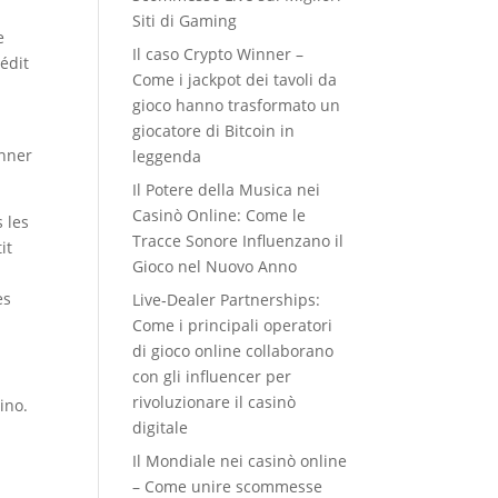
Siti di Gaming
e
Il caso Crypto Winner –
rédit
Come i jackpot dei tavoli da
gioco hanno trasformato un
giocatore di Bitcoin in
onner
leggenda
Il Potere della Musica nei
Casinò Online: Come le
 les
Tracce Sonore Influenzano il
it
Gioco nel Nuovo Anno
es
Live‑Dealer Partnerships:
Come i principali operatori
di gioco online collaborano
con gli influencer per
rivoluzionare il casinò
ino.
digitale
Il Mondiale nei casinò online
– Come unire scommesse