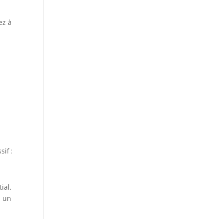
ez à
if :
ial.
n un