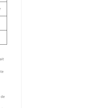
r
ait
ute
n de