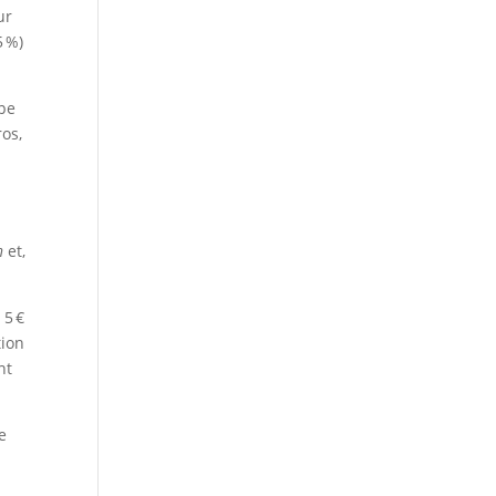
ur
5 %)
mpe
ros,
h
et,
 5 €
tion
nt
e