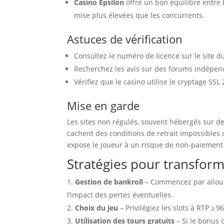
Casino Epsilon
offre un bon équilibre entre 
mise plus élevées que les concurrents.
Astuces de vérification
Consultez le numéro de licence sur le site d
Recherchez les avis sur des forums indépen
Vérifiez que le casino utilise le cryptage SSL 
Mise en garde
Les sites non régulés, souvent hébergés sur 
cachent des conditions de retrait impossibles 
expose le joueur à un risque de non‑paiement 
Stratégies pour transform
Gestion de bankroll
– Commencez par allouer
l’impact des pertes éventuelles.
Choix du jeu
– Privilégiez les slots à RTP ≥ 9
Utilisation des tours gratuits
– Si le bonus 