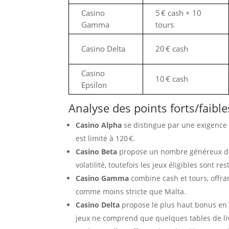
Casino
5 € cash + 10
Gamma
tours
Casino Delta
20 € cash
Casino
10 € cash
Epsilon
Analyse des points forts/faible
Casino Alpha
se distingue par une exigence d
est limité à 120 €.
Casino Beta
propose un nombre généreux de to
volatilité, toutefois les jeux éligibles sont 
Casino Gamma
combine cash et tours, offrant
comme moins stricte que Malta.
Casino Delta
propose le plus haut bonus en c
jeux ne comprend que quelques tables de li