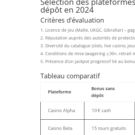
Sélection des plateformes
dépôt en 2024
Critères d’évaluation
Licence de jeu (Malte, UKGC, Gibraltar) – ga
Réputation auprès des autorités de protectio
Diversité du catalogue (slots, live casino, jeu
Conditions de mise (wagering ≤ 30×, retrait
Présence d’un jackpot progressif lié au bonu
Tableau comparatif
Bonus sans
Plateforme
dépôt
Casino Alpha
10 € cash
Casino Beta
15 tours gratuits