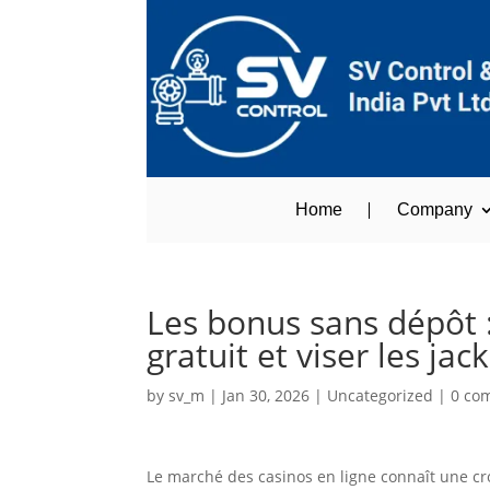
Home
Company
Les bonus sans dépôt 
gratuit et viser les jac
by
sv_m
|
Jan 30, 2026
|
Uncategorized
|
0 co
Le marché des casinos en ligne connaît une cr