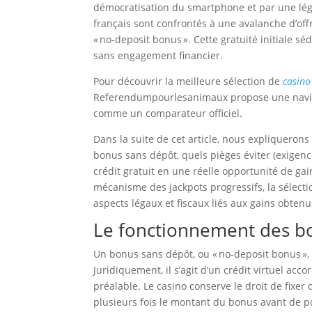
démocratisation du smartphone et par une légi
français sont confrontés à une avalanche d’of
« no‑deposit bonus ». Cette gratuité initiale sé
sans engagement financier.
Pour découvrir la meilleure sélection de
casino
Referendumpourlesanimaux propose une navigati
comme un comparateur officiel.
Dans la suite de cet article, nous expliqueron
bonus sans dépôt, quels pièges éviter (exigenc
crédit gratuit en une réelle opportunité de g
mécanisme des jackpots progressifs, la sélectio
aspects légaux et fiscaux liés aux gains obten
Le fonctionnement des bo
Un bonus sans dépôt, ou « no‑deposit bonus », 
Juridiquement, il s’agit d’un crédit virtuel ac
préalable. Le casino conserve le droit de fixer
plusieurs fois le montant du bonus avant de pou