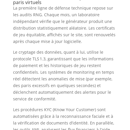
paris virtuels
La première ligne de défense technique repose sur
les audits RNG. Chaque mois, un laboratoire
indépendant vérifie que le générateur produit une
distribution statistiquement aléatoire. Les certificats
de jeu équitable, affichés sur le site, sont renouvelés
après chaque mise à jour logicielle.
Le cryptage des données, quant à lui, utilise le
protocole TLS 1.3, garantissant que les informations
de paiement et les historiques de jeu restent
confidentiels. Les systèmes de monitoring en temps
réel détectent les anomalies de mise (par exemple,
des paris excessifs en quelques secondes) et
déclenchent automatiquement des alertes pour le
service de conformité.
Les procédures KYC (Know Your Customer) sont
automatisées grâce à la reconnaissance faciale et à
la vérification de documents d’identité. En parallèle,
les outils AML analysent les flux financiers à l’aide