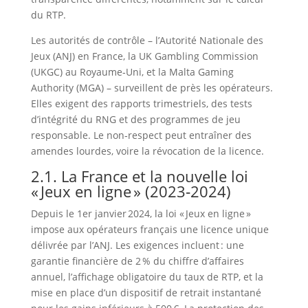
du RTP.
Les autorités de contrôle – l’Autorité Nationale des
Jeux (ANJ) en France, la UK Gambling Commission
(UKGC) au Royaume‑Uni, et la Malta Gaming
Authority (MGA) – surveillent de près les opérateurs.
Elles exigent des rapports trimestriels, des tests
d’intégrité du RNG et des programmes de jeu
responsable. Le non‑respect peut entraîner des
amendes lourdes, voire la révocation de la licence.
2.1. La France et la nouvelle loi
« Jeux en ligne » (2023‑2024)
Depuis le 1er janvier 2024, la loi « Jeux en ligne »
impose aux opérateurs français une licence unique
délivrée par l’ANJ. Les exigences incluent : une
garantie financière de 2 % du chiffre d’affaires
annuel, l’affichage obligatoire du taux de RTP, et la
mise en place d’un dispositif de retrait instantané