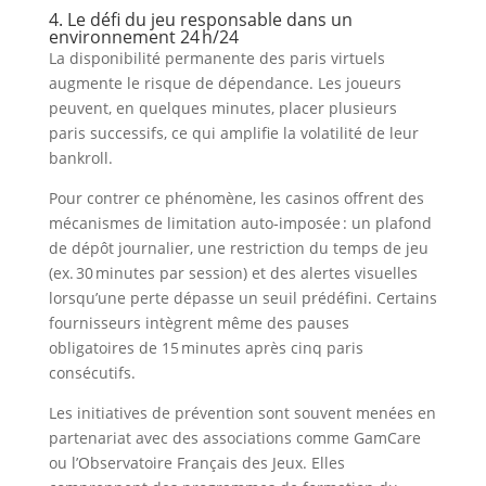
4. Le défi du jeu responsable dans un
environnement 24 h/24
La disponibilité permanente des paris virtuels
augmente le risque de dépendance. Les joueurs
peuvent, en quelques minutes, placer plusieurs
paris successifs, ce qui amplifie la volatilité de leur
bankroll.
Pour contrer ce phénomène, les casinos offrent des
mécanismes de limitation auto‑imposée : un plafond
de dépôt journalier, une restriction du temps de jeu
(ex. 30 minutes par session) et des alertes visuelles
lorsqu’une perte dépasse un seuil prédéfini. Certains
fournisseurs intègrent même des pauses
obligatoires de 15 minutes après cinq paris
consécutifs.
Les initiatives de prévention sont souvent menées en
partenariat avec des associations comme GamCare
ou l’Observatoire Français des Jeux. Elles