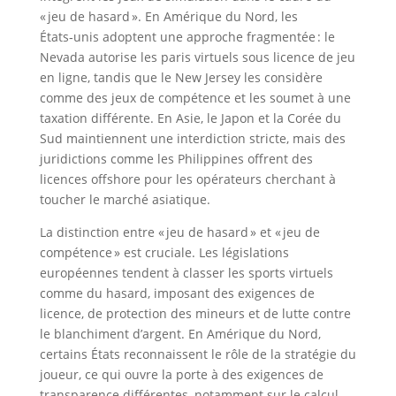
« jeu de hasard ». En Amérique du Nord, les
États‑unis adoptent une approche fragmentée : le
Nevada autorise les paris virtuels sous licence de jeu
en ligne, tandis que le New Jersey les considère
comme des jeux de compétence et les soumet à une
taxation différente. En Asie, le Japon et la Corée du
Sud maintiennent une interdiction stricte, mais des
juridictions comme les Philippines offrent des
licences offshore pour les opérateurs cherchant à
toucher le marché asiatique.
La distinction entre « jeu de hasard » et « jeu de
compétence » est cruciale. Les législations
européennes tendent à classer les sports virtuels
comme du hasard, imposant des exigences de
licence, de protection des mineurs et de lutte contre
le blanchiment d’argent. En Amérique du Nord,
certains États reconnaissent le rôle de la stratégie du
joueur, ce qui ouvre la porte à des exigences de
transparence différentes, notamment sur le calcul