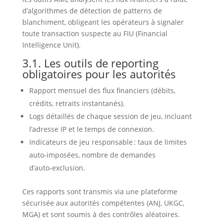
d’algorithmes de détection de patterns de
blanchiment, obligeant les opérateurs à signaler
toute transaction suspecte au FIU (Financial
Intelligence Unit).
3.1. Les outils de reporting
obligatoires pour les autorités
Rapport mensuel des flux financiers (débits,
crédits, retraits instantanés).
Logs détaillés de chaque session de jeu, incluant
l’adresse IP et le temps de connexion.
Indicateurs de jeu responsable : taux de limites
auto‑imposées, nombre de demandes
d’auto‑exclusion.
Ces rapports sont transmis via une plateforme
sécurisée aux autorités compétentes (ANJ, UKGC,
MGA) et sont soumis à des contrôles aléatoires.