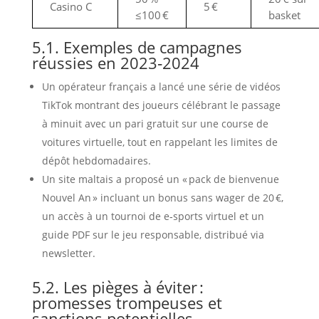
Casino C
5 €
≤100 €
basket
5.1. Exemples de campagnes
réussies en 2023‑2024
Un opérateur français a lancé une série de vidéos
TikTok montrant des joueurs célébrant le passage
à minuit avec un pari gratuit sur une course de
voitures virtuelle, tout en rappelant les limites de
dépôt hebdomadaires.
Un site maltais a proposé un « pack de bienvenue
Nouvel An » incluant un bonus sans wager de 20 €,
un accès à un tournoi de e‑sports virtuel et un
guide PDF sur le jeu responsable, distribué via
newsletter.
5.2. Les pièges à éviter :
promesses trompeuses et
sanctions potentielles