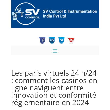
Les paris virtuels 24 h/24
: comment les casinos en
ligne naviguent entre
innovation et conformité
réglementaire en 2024