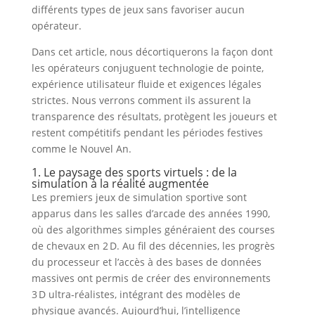
différents types de jeux sans favoriser aucun
opérateur.
Dans cet article, nous décortiquerons la façon dont
les opérateurs conjuguent technologie de pointe,
expérience utilisateur fluide et exigences légales
strictes. Nous verrons comment ils assurent la
transparence des résultats, protègent les joueurs et
restent compétitifs pendant les périodes festives
comme le Nouvel An.
1. Le paysage des sports virtuels : de la
simulation à la réalité augmentée
Les premiers jeux de simulation sportive sont
apparus dans les salles d’arcade des années 1990,
où des algorithmes simples généraient des courses
de chevaux en 2 D. Au fil des décennies, les progrès
du processeur et l’accès à des bases de données
massives ont permis de créer des environnements
3 D ultra‑réalistes, intégrant des modèles de
physique avancés. Aujourd’hui, l’intelligence