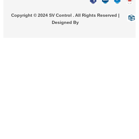
Copyright © 2024 SV Control . All Rights Reserved |
Designed By