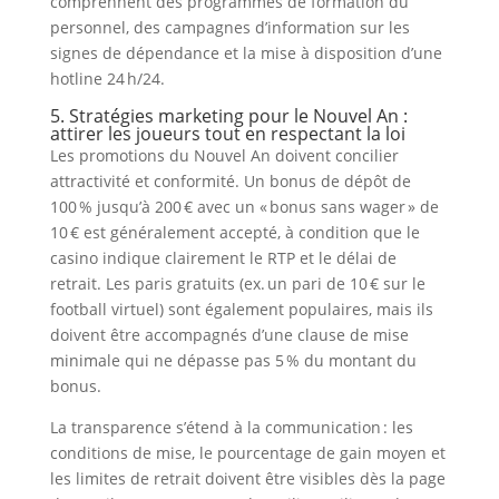
comprennent des programmes de formation du
personnel, des campagnes d’information sur les
signes de dépendance et la mise à disposition d’une
hotline 24 h/24.
5. Stratégies marketing pour le Nouvel An :
attirer les joueurs tout en respectant la loi
Les promotions du Nouvel An doivent concilier
attractivité et conformité. Un bonus de dépôt de
100 % jusqu’à 200 € avec un « bonus sans wager » de
10 € est généralement accepté, à condition que le
casino indique clairement le RTP et le délai de
retrait. Les paris gratuits (ex. un pari de 10 € sur le
football virtuel) sont également populaires, mais ils
doivent être accompagnés d’une clause de mise
minimale qui ne dépasse pas 5 % du montant du
bonus.
La transparence s’étend à la communication : les
conditions de mise, le pourcentage de gain moyen et
les limites de retrait doivent être visibles dès la page