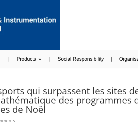
Products
Social Responsibility
Organisa
ports qui surpassent les sites d
 mathématique des programmes 
tes de Noël
omments