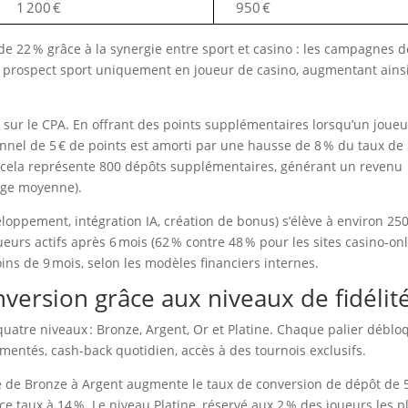
1 200 €
950 €
de 22 % grâce à la synergie entre sport et casino : les campagnes d
 prospect sport uniquement en joueur de casino, augmentant ainsi
 sur le CPA. En offrant des points supplémentaires lorsqu’un joueu
ionnel de 5 € de points est amorti par une hausse de 8 % du taux de
, cela représente 800 dépôts supplémentaires, générant un revenu
rge moyenne).
loppement, intégration IA, création de bonus) s’élève à environ 250 
eurs actifs après 6 mois (62 % contre 48 % pour les sites casino‑onl
ns de 9 mois, selon les modèles financiers internes.
nversion grâce aux niveaux de fidélit
uatre niveaux : Bronze, Argent, Or et Platine. Chaque palier déblo
mentés, cash‑back quotidien, accès à des tournois exclusifs.
 de Bronze à Argent augmente le taux de conversion de dépôt de 
ce taux à 14 %. Le niveau Platine, réservé aux 2 % des joueurs les p