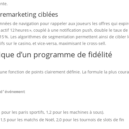
nte.
 remarketing ciblées
nnées de navigation pour rappeler aux joueurs les offres qui expir
ctif 12 heures », couplé à une notification push, double le taux de
5 %. Les algorithmes de segmentation permettent ainsi de cibler l
fs sur le casino, et vice‑versa, maximisant le cross‑sell.
ique d’un programme de fidélité
une fonction de points clairement définie. La formule la plus cour
8 pour les paris sportifs, 1,2 pour les machines à sous).
 1,5 pour les matchs de Noël, 2,0 pour les tournois de slots de fin