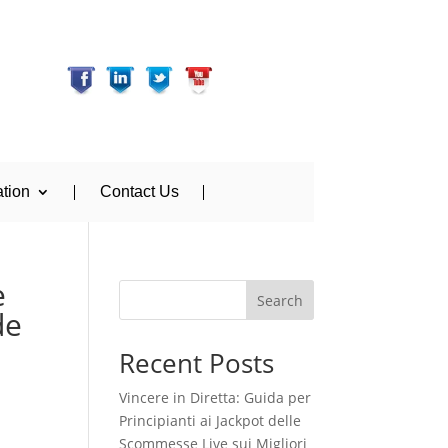
tion
Contact Us
e
Search
de
Recent Posts
Vincere in Diretta: Guida per
Principianti ai Jackpot delle
Scommesse Live sui Migliori