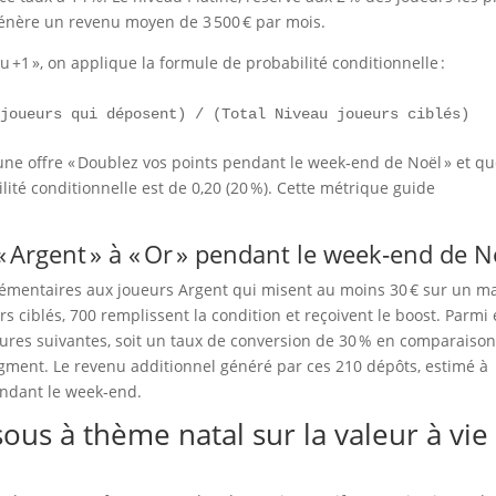
 génère un revenu moyen de 3 500 € par mois.
 +1 », on applique la formule de probabilité conditionnelle :
 une offre « Doublez vos points pendant le week‑end de Noël » et q
lité conditionnelle est de 0,20 (20 %). Cette métrique guide
 « Argent » à « Or » pendant le week‑end de N
lémentaires aux joueurs Argent qui misent au moins 30 € sur un m
rs ciblés, 700 remplissent la condition et reçoivent le boost. Parmi 
ures suivantes, soit un taux de conversion de 30 % en comparaiso
gment. Le revenu additionnel généré par ces 210 dépôts, estimé à
endant le week‑end.
sous à thème natal sur la valeur à vie