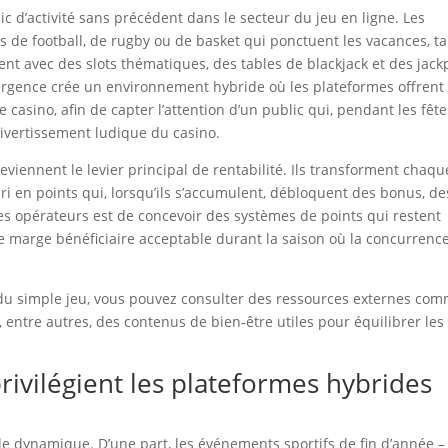
 d’activité sans précédent dans le secteur du jeu en ligne. Les
s de football, de rugby ou de basket qui ponctuent les vacances, t
ent avec des slots thématiques, des tables de blackjack et des jack
ergence crée un environnement hybride où les plateformes offrent
 casino, afin de capter l’attention d’un public qui, pendant les fête
 divertissement ludique du casino.
viennent le levier principal de rentabilité. Ils transforment chaqu
i en points qui, lorsqu’ils s’accumulent, débloquent des bonus, de
les opérateurs est de concevoir des systèmes de points qui restent
ne marge bénéficiaire acceptable durant la saison où la concurrenc
à du simple jeu, vous pouvez consulter des ressources externes co
 entre autres, des contenus de bien‑être utiles pour équilibrer les
.
rivilégient les plateformes hybrides
e dynamique. D’une part, les événements sportifs de fin d’année – 