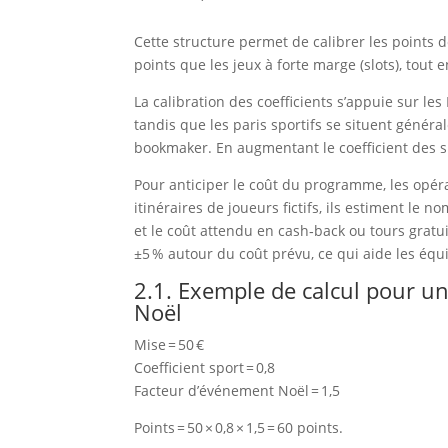
Cette structure permet de calibrer les points 
points que les jeux à forte marge (slots), tou
La calibration des coefficients s’appuie sur le
tandis que les paris sportifs se situent géné
bookmaker. En augmentant le coefficient des s
Pour anticiper le coût du programme, les opér
itinéraires de joueurs fictifs, ils estiment l
et le coût attendu en cash‑back ou tours gratui
±5 % autour du coût prévu, ce qui aide les équi
2.1. Exemple de calcul pour un
Noël
Mise = 50 €
Coefficient sport = 0,8
Facteur d’événement Noël = 1,5
Points = 50 × 0,8 × 1,5 = 60 points.