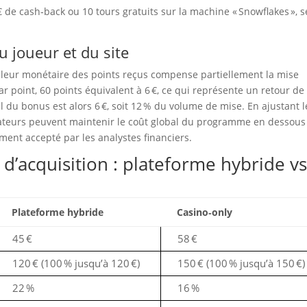
 de cash‑back ou 10 tours gratuits sur la machine « Snowflakes », s
u joueur et du site
aleur monétaire des points reçus compense partiellement la mise
 par point, 60 points équivalent à 6 €, ce qui représente un retour de
éel du bonus est alors 6 €, soit 12 % du volume de mise. En ajustant l
érateurs peuvent maintenir le coût global du programme en dessous
ment accepté par les analystes financiers.
d’acquisition : plateforme hybride v
Plateforme hybride
Casino‑only
45 €
58 €
120 € (100 % jusqu’à 120 €)
150 € (100 % jusqu’à 150 €)
22 %
16 %