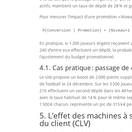
actifs, maintient un taux de dépôt de 28 % et
Pour mesurer l’impact d’une promotion « Niveau
En pratique, si 1 200 joueurs Argent reçoivent
240 d’entre eux effectuent un dépôt, la probabi
l’ajustement du budget promotionnel.
4.1. Cas pratique : passage de
Le site propose un boost de 2 000 points supp
de football le 24 décembre. Sur les 3 500 joueu
210 effectuent un second dépôt dans les 48 he
avec le taux habituel de 14 % pour le même se
1 500 € chacun, représente un pic de 315 k € p
5. L’effet des machines à 
du client (CLV)