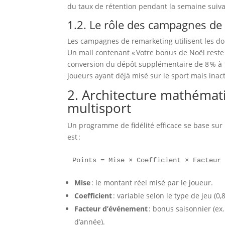
du taux de rétention pendant la semaine suiva
1.2. Le rôle des campagnes de
Les campagnes de remarketing utilisent les do
Un mail contenant « Votre bonus de Noël reste a
conversion du dépôt supplémentaire de 8 % à 1
joueurs ayant déjà misé sur le sport mais inacti
2. Architecture mathémat
multisport
Un programme de fidélité efficace se base sur 
est :
Mise
: le montant réel misé par le joueur.
Coefficient
: variable selon le type de jeu (0,
Facteur d’événement
: bonus saisonnier (ex.
d’année).