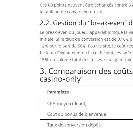
Ces 60 points peuvent être échangés contre 5 €
le tableau de conversion du site.
2.2. Gestion du “break‑even” d
Le break‑even du joueur apparaît lorsque la v
initiale. Si le taux de conversion est de 0,10 €
12 % sur le pari de 50 €. Pour le site, le coût r
facteur d’événement ou le coefficient, les op
15 % du volume total des mises, seuil générale
3. Comparaison des coûts 
casino‑only
Paramètre
CPA moyen (dépot)
Coût du bonus de bienvenue
Taux de conversion dépôt