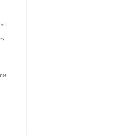
ent.
es
ante