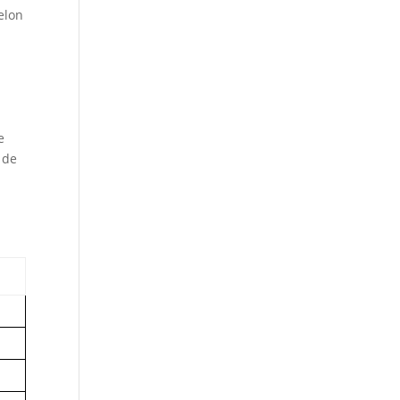
elon
e
 de
s