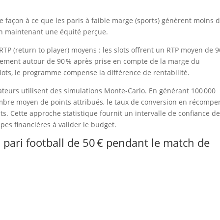
de façon à ce que les paris à faible marge (sports) génèrent moins 
t en maintenant une équité perçue.
s RTP (return to player) moyens : les slots offrent un RTP moyen de 9
ralement autour de 90 % après prise en compte de la marge du
lots, le programme compense la différence de rentabilité.
ateurs utilisent des simulations Monte‑Carlo. En générant 100 000
e nombre moyen de points attribués, le taux de conversion en récomp
ts. Cette approche statistique fournit un intervalle de confiance d
pes financières à valider le budget.
 pari football de 50 € pendant le match de