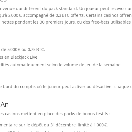
envenue qui diffèrent du pack standard. Un joueur peut recevoir u
’à 2 000 €, accompagné de 0,3 BTC offerts. Certains casinos offren
nettes pendant les 30 premiers jours, ou des free‑bets utilisables
de 5 000 € ou 0,75 BTC.
 en Blackjack Live.
dités automatiquement selon le volume de jeu de la semaine
e bord du compte, où le joueur peut activer ou désactiver chaque o
 An
es casinos mettent en place des packs de bonus festifs :
émentaire sur le dépôt du 31 décembre, limité à 1 000 €.