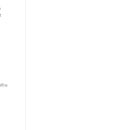
n
t
ffre