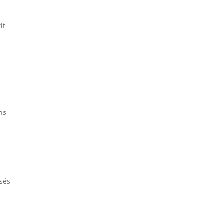
it
ns
isés