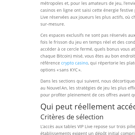
métropoles et, pour les amateurs de jeu, l’env
casinos en ligne ont saisi cette énergie festiv
Live réservées aux joueurs les plus actifs, o
sur‑mesure.
Ces espaces exclusifs ne sont pas réservés aux 
fois le frisson du jeu en temps réel et des c
accéder à ce cercle fermé, quels bonus vous 
chaque Bitcoin) misé, vous êtes au bon endroit
référence
crypto casino
, qui répertorie les p
options « sans KYC ».
Dans les sections qui suivent, nous décortiquer
au Nouvel An, les stratégies de jeu les plus eff
pour profiter pleinement de ces offres avant que
Qui peut réellement accéd
Critères de sélection
L’accès aux tables VIP Live repose sur trois pil
établissements exigent un dépôt initial compris