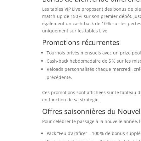
Les tables VIP Live proposent des bonus de bi
match‑up de 150 % sur son premier dépôt, jusqu
également un cash‑back de 10 % sur les pertes 
uniquement sur les tables Live.
Promotions récurrentes
Tournois privés mensuels avec un prize pool 
Cash‑back hebdomadaire de 5 % sur les mises
Reloads personnalisés chaque mercredi, cré
précédente.
Ces promotions sont affichées sur le tableau d
en fonction de sa stratégie.
Offres saisonnières du Nouvel
Pour célébrer le passage à la nouvelle année, l
Pack “Feu d’artifice” – 100 % de bonus suppl