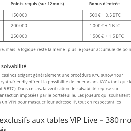
Points requis (sur 12 mois)
Bonus d’entrée
150 000
500 € + 0,5 BTC
200 000
1 000 € + 1 BTC
250 000
1 500 € + 1,5 BTC
e, mais la logique reste la même : plus le joueur accumule de poin
 solvabilité
les casinos exigent généralement une procédure KYC (Know Your
pto‑friendly offrent la possibilité de jouer « sans KYC » tant que l
 5 BTC). Dans ce cas, la vérification de solvabilité repose sur
 transaction imposées par le portefeuille. Les joueurs qui souhaitent
 un VPN pour masquer leur adresse IP, tout en respectant les
xclusifs aux tables VIP Live – 380 mo
iés