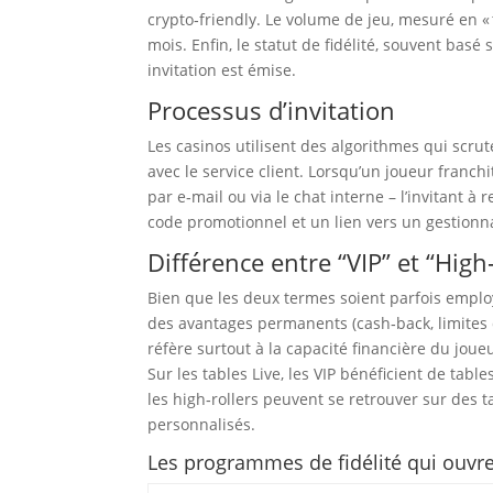
crypto‑friendly. Le volume de jeu, mesuré en « t
mois. Enfin, le statut de fidélité, souvent bas
invitation est émise.
Processus d’invitation
Les casinos utilisent des algorithmes qui scrut
avec le service client. Lorsqu’un joueur franch
par e‑mail ou via le chat interne – l’invitant à
code promotionnel et un lien vers un gestionn
Différence entre “VIP” et “High‑
Bien que les deux termes soient parfois employ
des avantages permanents (cash‑back, limites de
réfère surtout à la capacité financière du jou
Sur les tables Live, les VIP bénéficient de tabl
les high‑rollers peuvent se retrouver sur des 
personnalisés.
Les programmes de fidélité qui ouvre