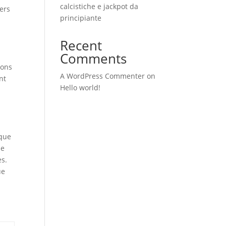
calcistiche e jackpot da
iers
principiante
Recent
Comments
ions
A WordPress Commenter
on
nt
Hello world!
ique
se
es.
ue