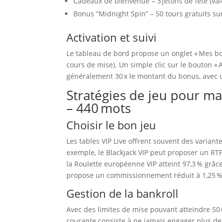
Cadeaux de bienvenue – 3 jetons de fête (vale
Bonus “Midnight Spin” – 50 tours gratuits sur
Activation et suivi
Le tableau de bord propose un onglet « Mes bon
cours de mise). Un simple clic sur le bouton « Ac
généralement 30 x le montant du bonus, avec un
Stratégies de jeu pour max
– 440 mots
Choisir le bon jeu
Les tables VIP Live offrent souvent des varian
exemple, le Blackjack VIP peut proposer un RT
la Roulette européenne VIP atteint 97,3 % grâce
propose un commissionnement réduit à 1,25 %
Gestion de la bankroll
Avec des limites de mise pouvant atteindre 50 
courante consiste à ne jamais engager plus de 