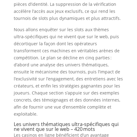
pièces d’identité. La suppression de la vérification
accélère l’accès aux jeux exclusifs, ce qui rend les
tournois de slots plus dynamiques et plus attractifs.
Nous allons enquêter sur les slots aux thèmes
ultra‑spécifiques qui ne vivent que sur le web, puis
décortiquer la façon dont les opérateurs
transforment ces machines en véritables arènes de
compétition. Le plan se décline en cinq parties :
d’abord une analyse des univers thématiques,
ensuite le mécanisme des tournois, puis l’impact de
l’exclusivité sur l’engagement, des entretiens avec les
créateurs, et enfin les stratégies gagnantes pour les
joueurs. Chaque section s’appuie sur des exemples
concrets, des témoignages et des données internes,
afin de fournir une vue d’ensemble complète et
exploitable.
Les univers thématiques ultra‑spécifiques qui
ne vivent que sur le web – 420 mots
Les casinos en ligne bénéficient d’un avantage