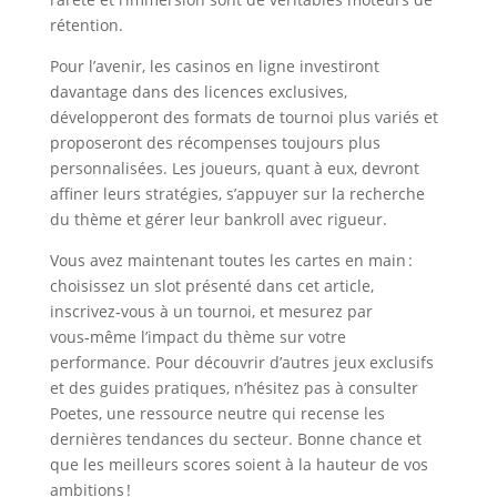
rétention.
Pour l’avenir, les casinos en ligne investiront
davantage dans des licences exclusives,
développeront des formats de tournoi plus variés et
proposeront des récompenses toujours plus
personnalisées. Les joueurs, quant à eux, devront
affiner leurs stratégies, s’appuyer sur la recherche
du thème et gérer leur bankroll avec rigueur.
Vous avez maintenant toutes les cartes en main :
choisissez un slot présenté dans cet article,
inscrivez‑vous à un tournoi, et mesurez par
vous‑même l’impact du thème sur votre
performance. Pour découvrir d’autres jeux exclusifs
et des guides pratiques, n’hésitez pas à consulter
Poetes, une ressource neutre qui recense les
dernières tendances du secteur. Bonne chance et
que les meilleurs scores soient à la hauteur de vos
ambitions !