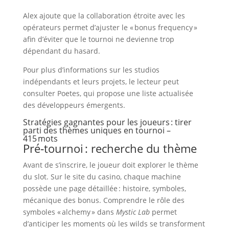
Alex ajoute que la collaboration étroite avec les
opérateurs permet d’ajuster le « bonus frequency »
afin d’éviter que le tournoi ne devienne trop
dépendant du hasard.
Pour plus d’informations sur les studios
indépendants et leurs projets, le lecteur peut
consulter Poetes, qui propose une liste actualisée
des développeurs émergents.
Stratégies gagnantes pour les joueurs : tirer
parti des thèmes uniques en tournoi –
415 mots
Pré‑tournoi : recherche du thème
Avant de s’inscrire, le joueur doit explorer le thème
du slot. Sur le site du casino, chaque machine
possède une page détaillée : histoire, symboles,
mécanique des bonus. Comprendre le rôle des
symboles « alchemy » dans
Mystic Lab
permet
d’anticiper les moments où les wilds se transforment