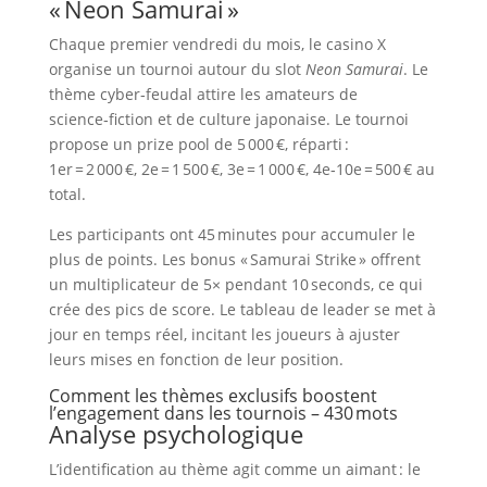
« Neon Samurai »
Chaque premier vendredi du mois, le casino X
organise un tournoi autour du slot
Neon Samurai
. Le
thème cyber‑feudal attire les amateurs de
science‑fiction et de culture japonaise. Le tournoi
propose un prize pool de 5 000 €, réparti :
1er = 2 000 €, 2e = 1 500 €, 3e = 1 000 €, 4e‑10e = 500 € au
total.
Les participants ont 45 minutes pour accumuler le
plus de points. Les bonus « Samurai Strike » offrent
un multiplicateur de 5× pendant 10 seconds, ce qui
crée des pics de score. Le tableau de leader se met à
jour en temps réel, incitant les joueurs à ajuster
leurs mises en fonction de leur position.
Comment les thèmes exclusifs boostent
l’engagement dans les tournois – 430 mots
Analyse psychologique
L’identification au thème agit comme un aimant : le