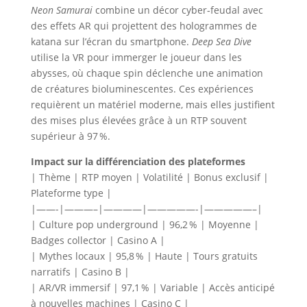
Neon Samurai
combine un décor cyber‑feudal avec
des effets AR qui projettent des hologrammes de
katana sur l’écran du smartphone.
Deep Sea Dive
utilise la VR pour immerger le joueur dans les
abysses, où chaque spin déclenche une animation
de créatures bioluminescentes. Ces expériences
requièrent un matériel moderne, mais elles justifient
des mises plus élevées grâce à un RTP souvent
supérieur à 97 %.
Impact sur la différenciation des plateformes
| Thème | RTP moyen | Volatilité | Bonus exclusif |
Plateforme type |
|——-|———–|————|—————-|—————–|
| Culture pop underground | 96,2 % | Moyenne |
Badges collector | Casino A |
| Mythes locaux | 95,8 % | Haute | Tours gratuits
narratifs | Casino B |
| AR/VR immersif | 97,1 % | Variable | Accès anticipé
à nouvelles machines | Casino C |