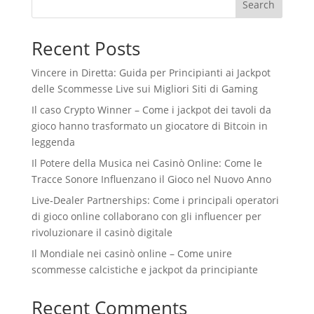
Search
Recent Posts
Vincere in Diretta: Guida per Principianti ai Jackpot
delle Scommesse Live sui Migliori Siti di Gaming
Il caso Crypto Winner – Come i jackpot dei tavoli da
gioco hanno trasformato un giocatore di Bitcoin in
leggenda
Il Potere della Musica nei Casinò Online: Come le
Tracce Sonore Influenzano il Gioco nel Nuovo Anno
Live‑Dealer Partnerships: Come i principali operatori
di gioco online collaborano con gli influencer per
rivoluzionare il casinò digitale
Il Mondiale nei casinò online – Come unire
scommesse calcistiche e jackpot da principiante
Recent Comments