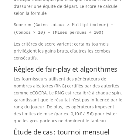
d’assurer une équité de départ. Le score se calcule
selon la formule :
Score = (Gains totaux × Multiplicateur) +
(Combos × 10) – (Mises perdues ÷ 100)
Les critères de score varient : certains tournois
privilégient les gains bruts, d’autres les combos
consécutifs.
Règles de fair‑play et algorithmes
Les fournisseurs utilisent des générateurs de
nombres aléatoires (RNG) certifiés par des autorités
comme eCOGRA. Le RNG est recalibré à chaque spin,
garantissant que le résultat n’est pas influencé par le
rang du joueur. De plus, les opérateurs imposent
des limites de mise (par ex. 0,10 € à 5 €) pour éviter
que les gros parieurs ne dominent le tableau.
Étude de cas : tournoi mensuel